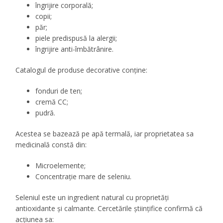
îngrijire corporală;
copii;
păr;
piele predispusă la alergii;
îngrijire anti-îmbătrânire.
Catalogul de produse decorative conține:
fonduri de ten;
cremă CC;
pudră.
Acestea se bazează pe apă termală, iar proprietatea sa
medicinală constă din:
Microelemente;
Concentrație mare de seleniu.
Seleniul este un ingredient natural cu proprietăți
antioxidante și calmante. Cercetările științifice confirmă că
acțiunea sa: