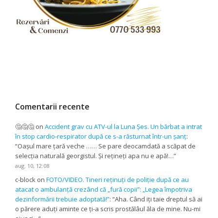
Comentarii recente
🤔🤔🤔
on
Accident grav cu ATV-ul la Luna Șes. Un bărbat a intrat
în stop cardio-respirator după ce s-a răsturnat într-un șanț
:
“
Oașul mare țară veche …… Se pare deocamdată a scăpat de
selecția naturală georgistul. Și rețineți apa nu e apă!…
”
aug. 10, 12:08
c-block
on
FOTO/VIDEO. Tineri reținuți de poliție după ce au
atacat o ambulanță crezând că „fură copii”: „Legea împotriva
dezinformării trebuie adoptată!”
: “
Aha. Când iți taie dreptul să ai
o părere aduți aminte ce ți-a scris prostălâul ăla de mine. Nu-mi