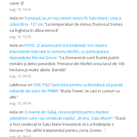
casei :))
”
aug. 10, 10:36
Aida
on
Someșul, la un nou minim istoric în Satu Mare: cota a
coborât la -137 cm
: “
La temperaturi de minus,frumosul Someș
va îngheța în albia minoră
”
aug. 10, 10:30
Aida
on
FOTO. Zi aniversară la Domănești: trei repere
importante marcate în comuna Moftin, cu participarea
deputatului Mircea Govor
: “
La Domanesti sunt foarte puțini
români și deloc pesedisti. Primarul din Moftin vrea lacul de 100
hectare,și multe altele. Bandiți
”
aug. 10, 09:53
LaMircea
on
USR: PSD face totul pentru ca România să piardă
miliarde de euro din PNRR
: “
Buda Tower, te caci in comun cu
altii.
”
aug. 10, 09:34
Aida
on
O mamă din Sălaj, recunoștință pentru medicii
sătmăreni care i-au vindecat copilul: ,,Bravo, Satu Mare!”
: “
Dacă
a fost vindecat la Satu Mare înseamnă că s-a întâmplat o
minune ! De altfel tratamentul pentru zona Zoster…
”
aug. 10, 09:14