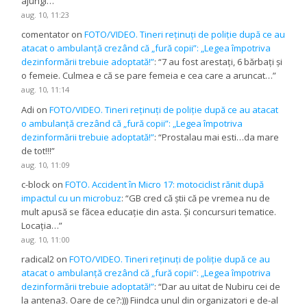
ajungi…
”
aug. 10, 11:23
comentator
on
FOTO/VIDEO. Tineri reținuți de poliție după ce au
atacat o ambulanță crezând că „fură copii”: „Legea împotriva
dezinformării trebuie adoptată!”
: “
7 au fost arestați, 6 bărbați și
o femeie. Culmea e că se pare femeia e cea care a aruncat…
”
aug. 10, 11:14
Adi
on
FOTO/VIDEO. Tineri reținuți de poliție după ce au atacat
o ambulanță crezând că „fură copii”: „Legea împotriva
dezinformării trebuie adoptată!”
: “
Prostalau mai esti…da mare
de tot!!!
”
aug. 10, 11:09
c-block
on
FOTO. Accident în Micro 17: motociclist rănit după
impactul cu un microbuz
: “
GB cred că știi că pe vremea nu de
mult apusă se făcea educație din asta. Și concursuri tematice.
Locația…
”
aug. 10, 11:00
radical2
on
FOTO/VIDEO. Tineri reținuți de poliție după ce au
atacat o ambulanță crezând că „fură copii”: „Legea împotriva
dezinformării trebuie adoptată!”
: “
Dar au uitat de Nubiru cei de
la antena3. Oare de ce?:))) Fiindca unul din organizatori e de-al