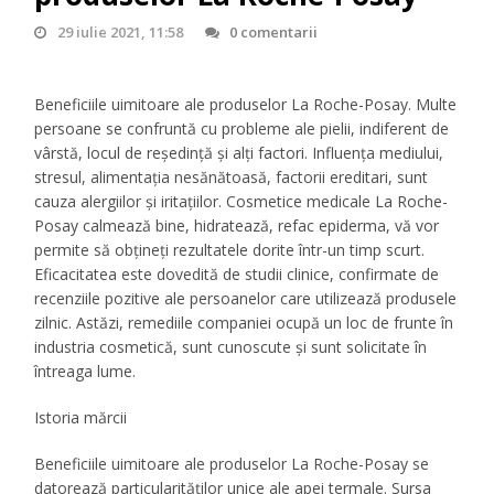
29 iulie 2021, 11:58
0 comentarii
Beneficiile uimitoare ale produselor La Roche-Posay. Multe
persoane se confruntă cu probleme ale pielii, indiferent de
vârstă, locul de reședință și alți factori. Influența mediului,
stresul, alimentația nesănătoasă, factorii ereditari, sunt
cauza alergiilor și iritațiilor. Cosmetice medicale La Roche-
Posay calmează bine, hidratează, refac epiderma, vă vor
permite să obțineți rezultatele dorite într-un timp scurt.
Eficacitatea este dovedită de studii clinice, confirmate de
recenziile pozitive ale persoanelor care utilizează produsele
zilnic. Astăzi, remediile companiei ocupă un loc de frunte în
industria cosmetică, sunt cunoscute și sunt solicitate în
întreaga lume.
Istoria mărcii
Beneficiile uimitoare ale produselor La Roche-Posay se
datorează particularităților unice ale apei termale. Sursa