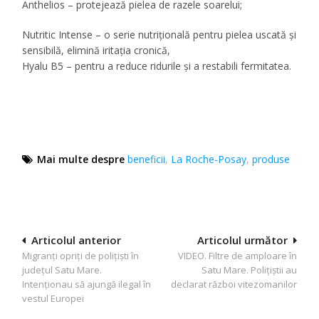
Anthelios – protejează pielea de razele soarelui;
Nutritic Intense – o serie nutrițională pentru pielea uscată și
sensibilă, elimină iritația cronică,
Hyalu B5 – pentru a reduce ridurile și a restabili fermitatea.
Mai multe despre
beneficii
,
La Roche-Posay
,
produse
Navigare
Articolul anterior
Articolul următor
Migranți opriți de polițiști în
VIDEO. Filtre de amploare în
în
județul Satu Mare.
Satu Mare. Polițiștii au
articole
Intenționau să ajungă ilegal în
declarat război vitezomanilor
vestul Europei