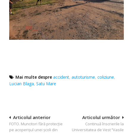
Mai multe despre
accident
,
autoturisme
,
coliziune
,
Lucian Blaga
,
Satu Mare
Navigare
Articolul anterior
Articolul următor
FOTO. Muncitori fără protecție
Continuă înscrierile la
în
pe acoperișul unei școli din
Universitatea de Vest ’’Vasile