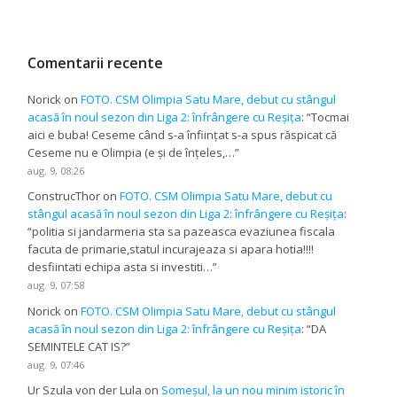
Comentarii recente
Norick
on
FOTO. CSM Olimpia Satu Mare, debut cu stângul
acasă în noul sezon din Liga 2: înfrângere cu Reșița
: “
Tocmai
aici e buba! Ceseme când s-a înființat s-a spus răspicat că
Ceseme nu e Olimpia (e și de înțeles,…
”
aug. 9, 08:26
ConstrucThor
on
FOTO. CSM Olimpia Satu Mare, debut cu
stângul acasă în noul sezon din Liga 2: înfrângere cu Reșița
:
“
politia si jandarmeria sta sa pazeasca evaziunea fiscala
facuta de primarie,statul incurajeaza si apara hotia!!!!
desfiintati echipa asta si investiti…
”
aug. 9, 07:58
Norick
on
FOTO. CSM Olimpia Satu Mare, debut cu stângul
acasă în noul sezon din Liga 2: înfrângere cu Reșița
: “
DA
SEMINTELE CAT IS?
”
aug. 9, 07:46
Ur Szula von der Lula
on
Someșul, la un nou minim istoric în