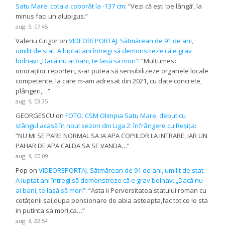
Satu Mare: cota a coborât la -137 cm
: “
Vezi că ești ‘pe lângă’, la
minus faci un alupigus.
”
aug. 9, 07:45
Valeriu Grigor
on
VIDEOREPORTAJ. Sătmărean de 91 de ani,
umilit de stat. A luptat ani întregi să demonstreze că e grav
bolnav: „Dacă nu ai bani, te lasă să mori”
: “
Mulțumesc
onoraților reporteri, s-ar putea să sensibilizeze organele locale
competente, la care m-am adresat din 2021, cu date concrete,
plângeri,…
”
aug. 9, 03:35
GEORGESCU
on
FOTO. CSM Olimpia Satu Mare, debut cu
stângul acasă în noul sezon din Liga 2: înfrângere cu Reșița
:
“
NU MI SE PARE NORMAL SA IA APA COPIILOR LA INTRARE, IAR UN
PAHAR DE APA CALDA SA SE VANDA…
”
aug. 9, 00:09
Pop
on
VIDEOREPORTAJ. Sătmărean de 91 de ani, umilit de stat.
A luptat ani întregi să demonstreze că e grav bolnav: „Dacă nu
ai bani, te lasă să mori”
: “
Asta ii Perversitatea statului roman cu
cetățenii sai,dupa pensionare de abia asteapta,fac tot ce le sta
in putinta sa mori,ca…
”
aug. 8, 22:54