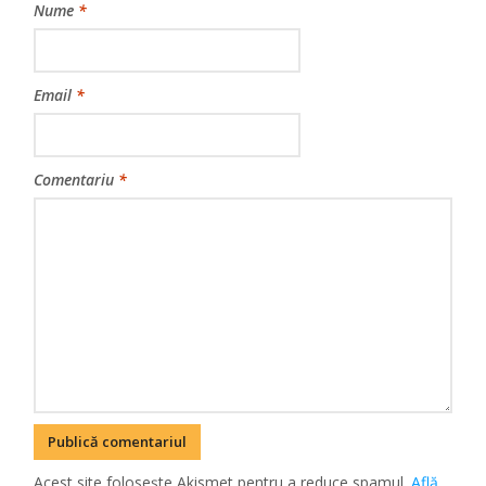
Nume
*
Email
*
Comentariu
*
Acest site folosește Akismet pentru a reduce spamul.
Află