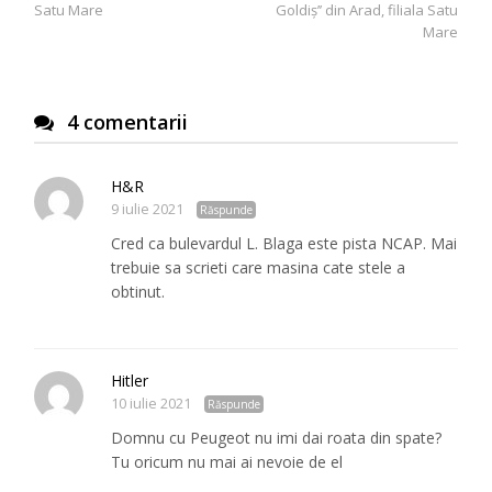
articole
Satu Mare
Goldiș’’ din Arad, filiala Satu
Mare
4 comentarii
H&R
9 iulie 2021
Răspunde
Cred ca bulevardul L. Blaga este pista NCAP. Mai
trebuie sa scrieti care masina cate stele a
obtinut.
Hitler
10 iulie 2021
Răspunde
Domnu cu Peugeot nu imi dai roata din spate?
Tu oricum nu mai ai nevoie de el