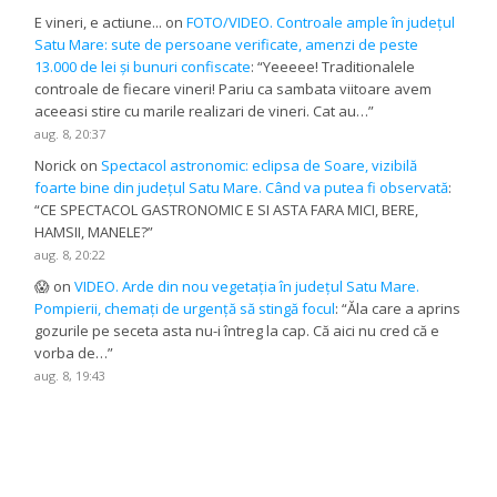
E vineri, e actiune...
on
FOTO/VIDEO. Controale ample în județul
Satu Mare: sute de persoane verificate, amenzi de peste
13.000 de lei și bunuri confiscate
: “
Yeeeee! Traditionalele
controale de fiecare vineri! Pariu ca sambata viitoare avem
aceeasi stire cu marile realizari de vineri. Cat au…
”
aug. 8, 20:37
Norick
on
Spectacol astronomic: eclipsa de Soare, vizibilă
foarte bine din județul Satu Mare. Când va putea fi observată
:
“
CE SPECTACOL GASTRONOMIC E SI ASTA FARA MICI, BERE,
HAMSII, MANELE?
”
aug. 8, 20:22
😱
on
VIDEO. Arde din nou vegetația în județul Satu Mare.
Pompierii, chemați de urgență să stingă focul
: “
Ăla care a aprins
gozurile pe seceta asta nu-i întreg la cap. Că aici nu cred că e
vorba de…
”
aug. 8, 19:43