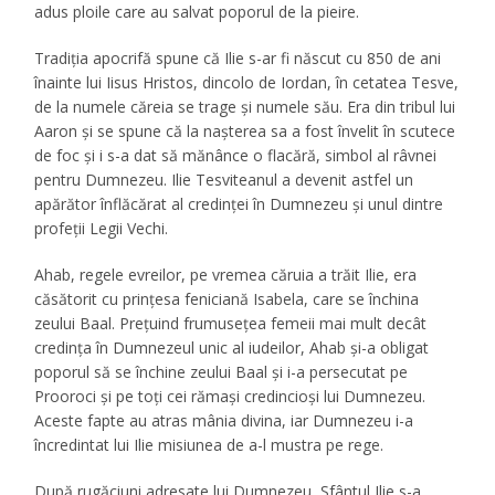
adus ploile care au salvat poporul de la pieire.
Tradiţia apocrifă spune că Ilie s-ar fi născut cu 850 de ani
înainte lui Iisus Hristos, dincolo de Iordan, în cetatea Tesve,
de la numele căreia se trage şi numele său. Era din tribul lui
Aaron şi se spune că la naşterea sa a fost învelit în scutece
de foc şi i s-a dat să mănânce o flacără, simbol al râvnei
pentru Dumnezeu. Ilie Tesviteanul a devenit astfel un
apărător înflăcărat al credinţei în Dumnezeu şi unul dintre
profeţii Legii Vechi.
Ahab, regele evreilor, pe vremea căruia a trăit Ilie, era
căsătorit cu prinţesa feniciană Isabela, care se închina
zeului Baal. Preţuind frumuseţea femeii mai mult decât
credinţa în Dumnezeul unic al iudeilor, Ahab şi-a obligat
poporul să se închine zeului Baal şi i-a persecutat pe
Prooroci şi pe toţi cei rămaşi credincioşi lui Dumnezeu.
Aceste fapte au atras mânia divina, iar Dumnezeu i-a
încredintat lui Ilie misiunea de a-l mustra pe rege.
După rugăciuni adresate lui Dumnezeu, Sfântul Ilie s-a