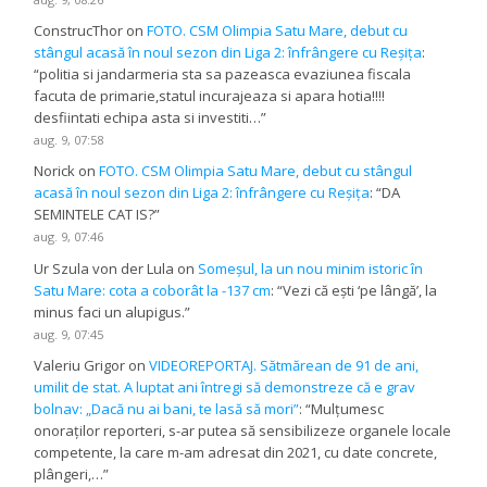
ConstrucThor
on
FOTO. CSM Olimpia Satu Mare, debut cu
stângul acasă în noul sezon din Liga 2: înfrângere cu Reșița
:
“
politia si jandarmeria sta sa pazeasca evaziunea fiscala
facuta de primarie,statul incurajeaza si apara hotia!!!!
desfiintati echipa asta si investiti…
”
aug. 9, 07:58
Norick
on
FOTO. CSM Olimpia Satu Mare, debut cu stângul
acasă în noul sezon din Liga 2: înfrângere cu Reșița
: “
DA
SEMINTELE CAT IS?
”
aug. 9, 07:46
Ur Szula von der Lula
on
Someșul, la un nou minim istoric în
Satu Mare: cota a coborât la -137 cm
: “
Vezi că ești ‘pe lângă’, la
minus faci un alupigus.
”
aug. 9, 07:45
Valeriu Grigor
on
VIDEOREPORTAJ. Sătmărean de 91 de ani,
umilit de stat. A luptat ani întregi să demonstreze că e grav
bolnav: „Dacă nu ai bani, te lasă să mori”
: “
Mulțumesc
onoraților reporteri, s-ar putea să sensibilizeze organele locale
competente, la care m-am adresat din 2021, cu date concrete,
plângeri,…
”