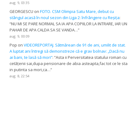
aug. 9, 03:35
GEORGESCU
on
FOTO. CSM Olimpia Satu Mare, debut cu
stângul acasă în noul sezon din Liga 2: înfrângere cu Reșița
:
“
NU MI SE PARE NORMAL SA IA APA COPIILOR LA INTRARE, IAR UN
PAHAR DE APA CALDA SA SE VANDA…
”
aug. 9, 00:09
Pop
on
VIDEOREPORTAJ. Sătmărean de 91 de ani, umilit de stat.
A luptat ani întregi să demonstreze că e grav bolnav: „Dacă nu
ai bani, te lasă să mori”
: “
Asta ii Perversitatea statului roman cu
cetățenii sai,dupa pensionare de abia asteapta,fac tot ce le sta
in putinta sa mori,ca…
”
aug. 8, 22:54