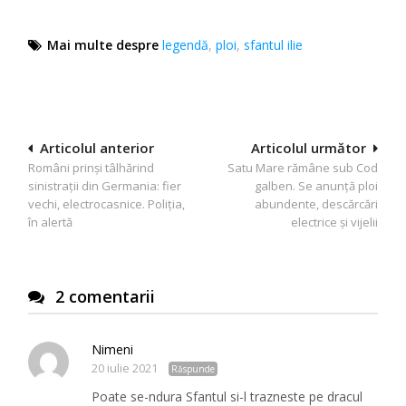
Mai multe despre
legendă
,
ploi
,
sfantul ilie
Navigare
Articolul anterior
Articolul următor
Români prinși tâlhărind
Satu Mare rămâne sub Cod
în
sinistrații din Germania: fier
galben. Se anunță ploi
articole
vechi, electrocasnice. Poliția,
abundente, descărcări
în alertă
electrice și vijelii
2 comentarii
Nimeni
20 iulie 2021
Răspunde
Poate se-ndura Sfantul si-l trazneste pe dracul