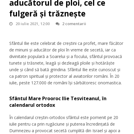
aducătorul de ploi, cel ce
fulgeră şi trăzneşte
20 iulie 2021, 12:00
2 comentarii
Sfântul Ilie este celebrat de creştini ca profet, mare făcător
de minuni şi aducător de ploi în vreme de secetă, iar ca
divinitate populară a Soarelui şi a focului, sfântul provoacă
tunete şi trăsnete, leagă şi dezleagă ploile şi hotărăşte
unde şi când să bată grindina. Sfântul Ilie este cunoscut şi
ca patron spiritual şi protector al aviatorilor români. În 20
iulie, peste 127.000 de români îşi sărbătoresc onomastica.
Sfântul Mare Prooroc Ilie Tesviteanul, în
calendarul ortodox
În calendarul creştin-ortodox sfântul este pomenit pe 20
iulie pentru ca prin rugăciune şi puterea încredinţată de
Dumnezeu a provocat secetă cumplită din Israel şi apoi a