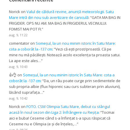
Norick
on
Valul de căldură revine, anunță meteorologii. Satu
Mare intră din nou sub avertizare de caniculă
: “
GATA MA BAG IN
FRIGIDER. OPS NU AM. MA BAG IN FRIGIDERUL VECINULUI.
FOMIST MAI POT FI.
”
aug. 9, 11:22
comentator
on
Someșul, la un nou minim istoric în Satu Mare:
cota a coborât la -137 cm
: “
Vezi că ești prost/proastă. Că pe
mine nu mă păcălești. Notează acolo excelența ta proasta satui.
La ape este ales…
”
aug. 9, 10:43
👍👌
on
Someșul, la un nou minim istoric în Satu Mare: cota a
coborât la -137 cm
: “
Da, un râu poate curge prin sedimentele de
sub propria albie (flux hiporeic sau curs subteran prin aluviuni),
lăsând suprafața…
”
aug. 9, 10:42
Norick
on
FOTO. CSM Olimpia Satu Mare, debut cu stângul
acasă în noul sezon din Liga 2: înfrângere cu Reșița
: “
Tocmai
aici e buba! Ceseme când s-a înființat s-a spus răspicat că
Ceseme nu e Olimpia (e și de înțeles,…
”
aug. 9, 08:26