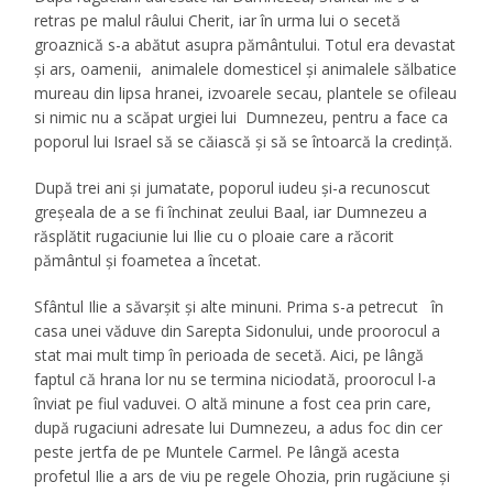
retras pe malul râului Cherit, iar în urma lui o secetă
groaznică s-a abătut asupra pământului. Totul era devastat
şi ars, oamenii, animalele domesticel și animalele sălbatice
mureau din lipsa hranei, izvoarele secau, plantele se ofileau
si nimic nu a scăpat urgiei lui Dumnezeu, pentru a face ca
poporul lui Israel să se căiască şi să se întoarcă la credinţă.
După trei ani şi jumatate, poporul iudeu şi-a recunoscut
greşeala de a se fi închinat zeului Baal, iar Dumnezeu a
răsplătit rugaciunie lui Ilie cu o ploaie care a răcorit
pământul şi foametea a încetat.
Sfântul Ilie a săvarşit şi alte minuni. Prima s-a petrecut în
casa unei văduve din Sarepta Sidonului, unde proorocul a
stat mai mult timp în perioada de secetă. Aici, pe lângă
faptul că hrana lor nu se termina niciodată, proorocul l-a
înviat pe fiul vaduvei. O altă minune a fost cea prin care,
după rugaciuni adresate lui Dumnezeu, a adus foc din cer
peste jertfa de pe Muntele Carmel. Pe lângă acesta
profetul Ilie a ars de viu pe regele Ohozia, prin rugăciune şi