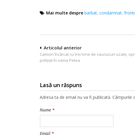
Mai multe despre
barbat
,
condamnat
,
front
Navigare
Articolul anterior
Camion încărcat cu trei tone de cauciucuri uzate, opr
în
polițiști în vama Petea
articole
Lasă un răspuns
Adresa ta de email nu va fi publicată.
Câmpurile o
Nume
*
Email
*