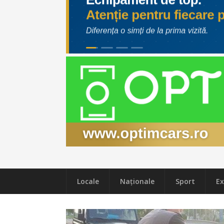
Locale
Naţionale
Sport
Ex