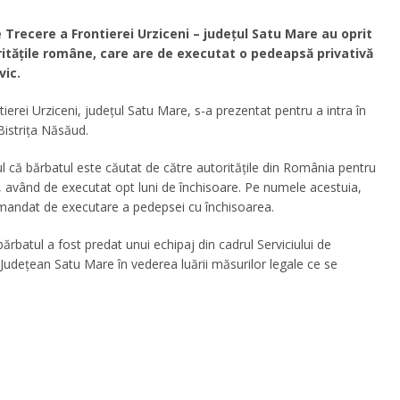
de Trecere a Frontierei Urziceni – judeţul Satu Mare au oprit
orităţile române, care are de executat o pedeapsă privativă
vic.
ierei Urziceni, județul Satu Mare, s-a prezentat pentru a intra în
Bistriţa Năsăud.
ptul că bărbatul este căutat de către autoritățile din România pentru
ori, având de executat opt luni de închisoare. Pe numele acestuia,
 mandat de executare a pedepsei cu închisoarea.
ărbatul a fost predat unui echipaj din cadrul Serviciului de
ie Județean Satu Mare în vederea luării măsurilor legale ce se