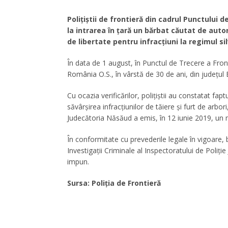
Polițiștii de frontieră din cadrul Punctului 
la intrarea în țară un bărbat căutat de aut
de libertate pentru infracţiuni la regimul sil
În data de 1 august, în Punctul de Trecere a Front
România O.S., în vârstă de 30 de ani, din judeţul 
Cu ocazia verificărilor, polițiștii au constatat fa
săvârşirea infracţiunilor de tăiere şi furt de arb
Judecătoria Năsăud a emis, în 12 iunie 2019, un
În conformitate cu prevederile legale în vigoare, b
Investigații Criminale al Inspectoratului de Poliț
impun.
Sursa: Poliția de Frontieră