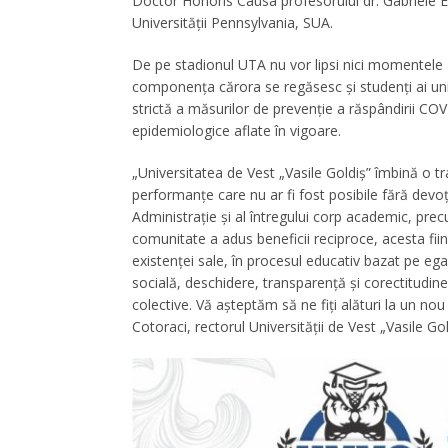
Doctor Honoris Causa profesorului dr. Gabriele 
Universităţii Pennsylvania, SUA.
De pe stadionul UTA nu vor lipsi nici momentele 
componenţa cărora se regăsesc şi studenţi ai uni
strictă a măsurilor de prevenţie a răspândirii CO
epidemiologice aflate în vigoare.
„Universitatea de Vest „Vasile Goldiş” îmbină o tr
performanţe care nu ar fi fost posibile fără devo
Administraţie şi al întregului corp academic, prec
comunitate a adus beneficii reciproce, acesta fiind
existenței sale, în procesul educativ bazat pe ega
socială, deschidere, transparență și corectitudine,
colective. Vă aşteptăm să ne fiţi alături la un no
Cotoraci, rectorul Universităţii de Vest „Vasile Gol