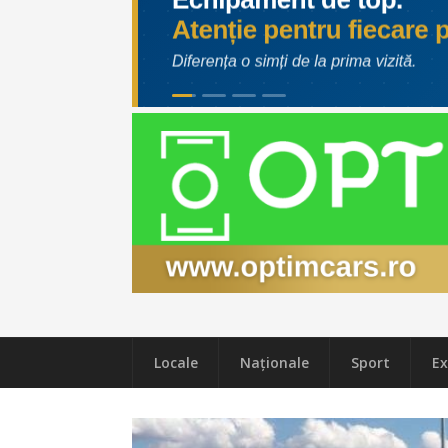
Locale
Naţionale
Sport
Ex