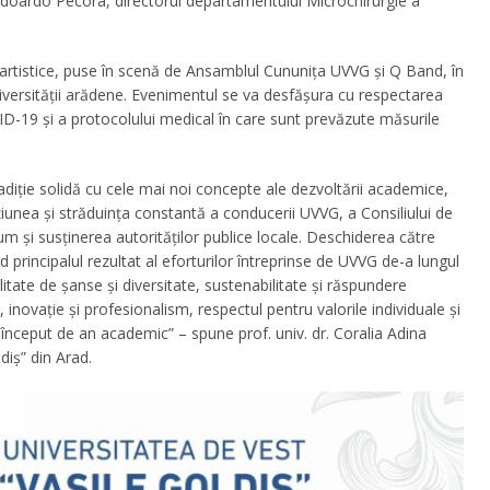
Edoardo Pecora, directorul departamentului Microchirurgie a
artistice, puse în scenă de Ansamblul Cununiţa UVVG şi Q Band, în
versităţii arădene. Evenimentul se va desfăşura cu respectarea
VID-19 şi a protocolului medical în care sunt prevăzute măsurile
adiţie solidă cu cele mai noi concepte ale dezvoltării academice,
ţiunea şi străduinţa constantă a conducerii UVVG, a Consiliului de
um şi susţinerea autorităţilor publice locale. Deschiderea către
 principalul rezultat al eforturilor întreprinse de UVVG de-a lungul
litate de şanse și diversitate, sustenabilitate și răspundere
 inovație și profesionalism, respectul pentru valorile individuale și
u început de an academic” – spune prof. univ. dr. Coralia Adina
diş” din Arad.