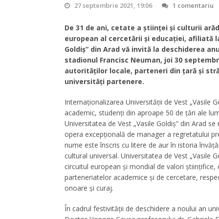
27 septembrie 2021, 19:06
1 comentariu
De 31 de ani, cetate a ştiinţei şi culturii ar
european al cercetării şi educaţiei, afiliată
Goldiş” din Arad vă invită la deschiderea a
stadionul Francisc Neuman, joi 30 septembrie
autorităţilor locale, parteneri din ţară şi st
universităţi partenere.
Internaţionalizarea Universităţii de Vest „Vasile G
academic, studenţi din aproape 50 de ţări ale lumi
Universitatea de Vest „Vasile Goldiş” din Arad se 
opera excepţională de manager a regretatului preşe
nume este înscris cu litere de aur în istoria înv
cultural universal. Universitatea de Vest „Vasile G
circuitul european şi mondial de valori ştiinţifice
parteneriatelor academice şi de cercetare, respe
onoare şi curaj.
În cadrul festivităţii de deschidere a noului an un