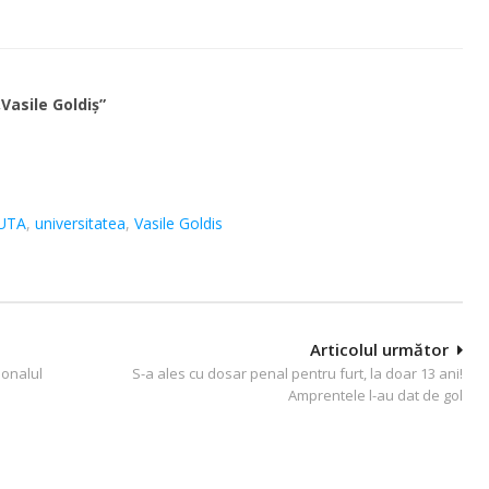
Vasile Goldiş”
 UTA
,
universitatea
,
Vasile Goldis
Articolul următor
sonalul
S-a ales cu dosar penal pentru furt, la doar 13 ani!
Amprentele l-au dat de gol