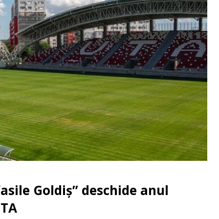
asile Goldiş” deschide anul
UTA