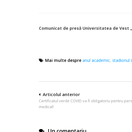
Comunicat de presă Universitatea de Vest „
Mai multe despre
anul academic
,
stadionul
Navigare
Articolul anterior
Certificatul verde COVID va fi obligatoriu pentru per
în
medical!
articole
Un comentariu