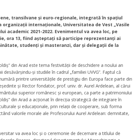
ădene, transilvane şi euro-regionale, integrată în spaţiul
 la organizaţii internaţionale, Universitatea de Vest „Vasile
nului academic 2021-2022. Evenimentul va avea loc, pe
, ora 13, fiind aşteptaţi să participe reprezentanţi ai
răinătate, studenţi şi masteranzi, dar şi delegaţii de la
oldiş” din Arad este tema festivităţii de deschidere a noului an
i desăvărşindu-şi studiile în cadrul „familiei UVVG”. Faptul că
numără printre universităţile de prestigiu din Europa face parte din
dinte şi Rector fondator, prof. univ. dr. Aurel Ardelean, al cărui
ăţământului superior românesc şi european, ca parte a patrimoniului
oldiş” din Arad a acţionat în direcţia strategică de integrare în
, culturale şi educaţionale, prin relaţii de cooperare, sub forma
ctând valorile morale ale Profesorului Aurel Ardelean: demnitate,
iversitar va avea loc şi o ceremonie de decernare a titlului de