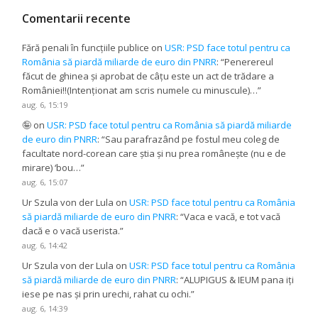
Comentarii recente
Fără penali în funcțiile publice
on
USR: PSD face totul pentru ca
România să piardă miliarde de euro din PNRR
: “
Penerereul
făcut de ghinea și aprobat de câțu este un act de trădare a
României!!(Intenționat am scris numele cu minuscule)…
”
aug. 6, 15:19
🤪
on
USR: PSD face totul pentru ca România să piardă miliarde
de euro din PNRR
: “
Sau parafrazând pe fostul meu coleg de
facultate nord-corean care știa și nu prea românește (nu e de
mirare) ‘bou…
”
aug. 6, 15:07
Ur Szula von der Lula
on
USR: PSD face totul pentru ca România
să piardă miliarde de euro din PNRR
: “
Vaca e vacă, e tot vacă
dacă e o vacă userista.
”
aug. 6, 14:42
Ur Szula von der Lula
on
USR: PSD face totul pentru ca România
să piardă miliarde de euro din PNRR
: “
ALUPIGUS & IEUM pana iți
iese pe nas și prin urechi, rahat cu ochi.
”
aug. 6, 14:39