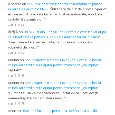
o părere
on
USR: PSD face totul pentru ca România să piardă
miliarde de euro din PNRR
: “
Întrebare de 100 de puncte. Sper că
ești de acord că aceste lucrări su fost recepționate, aprobate
calitativ. Bagsamă aici…
”
aug. 6, 14:36
🤔🤔🤔
on
Un ATV-ist din județul Satu Mare s-a crezut pilot după
ce a băut câteva pahare. Dar nu s-a mai descurcat în curbă
:
“
Oașul mare țara veche … Mă, dar nu se închide odată
robinetul de proști?
”
aug. 6, 14:30
Marian
on
Apel disperat: o mamă (36 ani) se luptă cu o boală
cruntă, iar familia cere ajutor pentru tratament: ,,Vă implor!”
:
“
Ajutati*
”
aug. 6, 13:58
Marian
on
Apel disperat: o mamă (36 ani) se luptă cu o boală
cruntă, iar familia cere ajutor pentru tratament: ,,Vă implor!”
:
“
Dumnezeu sa va binecuvânteze PortalSM ca jucați acești
oameni🙏🏼 hai sa dam share masiv
”
aug. 6, 13:58
ionut
on
USR: PSD face totul pentru ca România să piardă