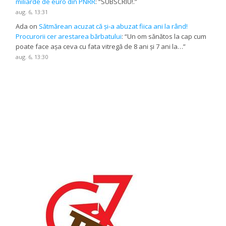
miliarde de euro din PNRR
: “
SUBSCRIU!.
”
aug. 6, 13:31
Ada
on
Sătmărean acuzat că și-a abuzat fiica ani la rând!
Procurorii cer arestarea bărbatului
: “
Un om sănătos la cap cum
poate face așa ceva cu fata vitregă de 8 ani și 7 ani la…
”
aug. 6, 13:30