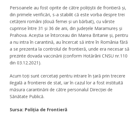
Persoanele au fost oprite de către polițiștii de frontieră şi,
din primele verificări, s-a stabilit că este vorba despre trei
cetăţeni români (două femei şi un bărbat), cu vârste
cuprinse între 31 şi 36 de ani, din judeţele Maramureş şi
Prahova. Aceştia se întorceau din Marea Britanie şi, pentru
a nu intra în carantină, au încercat să intre în România fără
a se prezenta la controlul de frontieră, unde era necesar să
prezinte dovada vaccinării (conform Hotărârii CNSU nr.110
din 03.12.2021).
Acum toţi sunt cercetaţi pentru intrare în ţară prin trecere
ilegală a frontierei de stat, iar în cazul lor a fost instituită
măsura carantinării de către personalul Direcției de
Sănătate Publică.
Sursa: Poliția de Frontieră