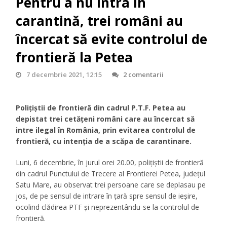
Pentru a nu intra în
carantină, trei români au
încercat să evite controlul de
frontieră la Petea
7 decembrie 2021, 12:15
2 comentarii
Polițiștii de frontieră din cadrul P.T.F. Petea au
depistat trei cetățeni români care au încercat să
intre ilegal în România, prin evitarea controlul de
frontieră, cu intenţia de a scăpa de carantinare.
Luni, 6 decembrie, în jurul orei 20.00, poliţiştii de frontieră
din cadrul Punctului de Trecere al Frontierei Petea, județul
Satu Mare, au observat trei persoane care se deplasau pe
jos, de pe sensul de intrare în ţară spre sensul de ieşire,
ocolind clădirea PTF şi neprezentându-se la controlul de
frontieră.