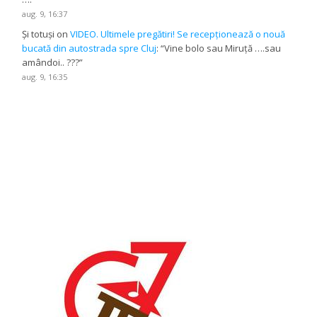
aug. 9, 16:37
Și totuși
on
VIDEO. Ultimele pregătiri! Se recepționează o nouă
bucată din autostrada spre Cluj
: “
Vine bolo sau Miruță ….sau
amândoi.. ???
”
aug. 9, 16:35