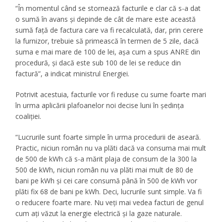
“În momentul când se stornează facturile e clar că s-a dat
o sumă în avans şi depinde de cât de mare este această
sumă faţă de factura care va fi recalculată, dar, prin cerere
la furnizor, trebuie să primească în termen de 5 zile, dacă
suma e mai mare de 100 de lei, aşa cum a spus ANRE din
procedură, şi dacă este sub 100 de lei se reduce din
factură”, a indicat ministrul Energiei.
Potrivit acestuia, facturile vor fi reduse cu sume foarte mari
în urma aplicării plafoanelor noi decise luni în şedinţa
coaliţiei.
“Lucrurile sunt foarte simple în urma procedurii de aseară.
Practic, niciun român nu va plăti dacă va consuma mai mult
de 500 de kWh că s-a mărit plaja de consum de la 300 la
500 de kWh, niciun român nu va plăti mai mult de 80 de
bani pe kWh şi cei care consumă până în 500 de kWh vor
plăti fix 68 de bani pe kWh. Deci, lucrurile sunt simple. Va fi
o reducere foarte mare. Nu veţi mai vedea facturi de genul
cum aţi văzut la energie electrică şi la gaze naturale.