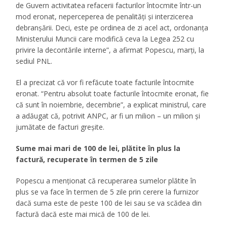
de Guvern activitatea refacerii facturilor întocmite într-un
mod eronat, neperceperea de penalităţi şi interzicerea
debranşării. Deci, este pe ordinea de zi acel act, ordonanţa
Ministerului Muncii care modifică ceva la Legea 252 cu
privire la decontările interne”, a afirmat Popescu, marţi, la
sediul PNL.
El a precizat că vor fi refăcute toate facturile întocmite
eronat. “Pentru absolut toate facturile întocmite eronat, fie
că sunt în noiembrie, decembrie”, a explicat ministrul, care
a adăugat că, potrivit ANPC, ar fi un milion – un milion şi
jumătate de facturi greşite.
Sume mai mari de 100 de lei, plătite în plus la
factură, recuperate în termen de 5 zile
Popescu a menţionat că recuperarea sumelor plătite în
plus se va face în termen de 5 zile prin cerere la furnizor
dacă suma este de peste 100 de lei sau se va scădea din
factură dacă este mai mică de 100 de lei.