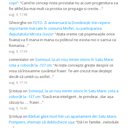
copii”
: “
Cand te concep niste prostalai nu ai cum progenitura sa
fie altfel,ba mai mult ca prostia se propaga si creste…
”
aug. 9, 17:48
Gheorghe
on
FOTO. Zi aniversară la Domănești: trei repere
importante marcate în comuna Moftin, cu participarea
deputatului Mircea Govor
: “
Atata vreme cat popimea(de orice
foaita) va fi mana in mana cu politicul ne exista nici o sansa ca
Romania…
”
aug. 9, 17:39
comentator
on
Someșul, la un nou minim istoric în Satu Mare:
cota a coborât la -137 cm
: “
Ai niște concepții grește despre ce
vrea să înseamne cuvântul fraier. Te-am crezut mai deștept
decât să umbli cu astfel…
”
aug. 9, 17:16
Și totuși
on
Someșul, la un nou minim istoric în Satu Mare: cota a
coborât la -137 cm
: “
Dacă erai inteligent , te prindeai , dar așa
căzuși tu …. fraier…
”
aug. 9, 16:45
Și totuși
on
Bărbat găsit mort într-un apartament din Satu Mare.
Pompierii, chemați să deblocheze ușa
: “
Dă-l in familie ..netodule
….
”