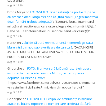
capăt chiar…
”
aug. 9, 19:39
Drona Maya
on
FOTO/VIDEO. Tineri reținuți de poliție după ce
au atacat o ambulanță crezând că „fură copii”: „Legea împotriva
dezinformării trebuie adoptată!”
: “
Scenariu bun….interimarul
miruță a și reacționat și cere urgent legea dezinformării.🤔🤬..(
Hehe.he….sabotorii nației.!..nu mor caii când vor câinii!)😊
”
aug. 9, 19:12
Norick
on
Valul de căldură revine, anunță meteorologii. Satu
Mare intră din nou sub avertizare de caniculă
: “
DACĂ NICI PE
ASTA CU MAJUSCULE NU AI REUSIT SA CITESTI ATUNCI ESTI MAI
PROST SI DECAT MINE! NU AM!
”
aug. 9, 18:49
Gheorghe
on
FOTO. Zi aniversară la Domănești: trei repere
importante marcate în comuna Moftin, cu participarea
deputatului Mircea Govor
:
“
https://www.facebook.com/reel/2521790054950317 Romania
vs restul lumii civilizate.Primitivism din epoca fierului.
”
aug. 9, 18:31
Gheorghe
on
FOTO/VIDEO. Echipaj de ambulanță în misiune,
atacat cu bâte și topoare de oameni care credeau că ,,fură