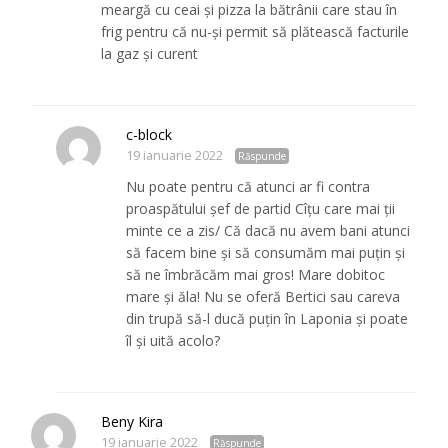
meargă cu ceai și pizza la bătrânii care stau în
frig pentru că nu-și permit să plătească facturile
la gaz și curent
c-block
19 ianuarie 2022
Răspunde
Nu poate pentru că atunci ar fi contra
proaspătului șef de partid Cîțu care mai ții
minte ce a zis/ Că dacă nu avem bani atunci
să facem bine și să consumăm mai puțin și
să ne îmbrăcăm mai gros! Mare dobitoc
mare și ăla! Nu se oferă Bertici sau careva
din trupă să-l ducă puțin în Laponia și poate
îl și uită acolo?
Beny Kira
19 ianuarie 2022
Răspunde