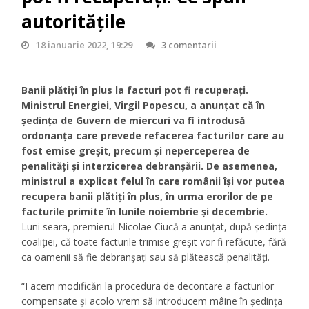
autoritățile
18 ianuarie 2022, 19:29
3 comentarii
Banii plătiți în plus la facturi pot fi recuperați.
Ministrul Energiei, Virgil Popescu, a anunţat că în
şedinţa de Guvern de miercuri va fi introdusă
ordonanţa care prevede refacerea facturilor care au
fost emise greșit, precum și neperceperea de
penalităţi şi interzicerea debranşării. De asemenea,
ministrul a explicat felul în care românii își vor putea
recupera banii plătiți în plus, în urma erorilor de pe
facturile primite în lunile noiembrie și decembrie.
Luni seara, premierul Nicolae Ciucă a anunțat, după ședința
coaliției, că toate facturile trimise greșit vor fi refăcute, fără
ca oamenii să fie debranşaţi sau să plătească penalități.
“Facem modificări la procedura de decontare a facturilor
compensate şi acolo vrem să introducem mâine în şedinţa