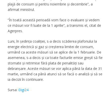
plajă de consum şi pentru noiembrie şi decembrie”, a
afirmat ministrul.
“În toată această perioadă vom face o evaluare şi vedem
ce măsuri vor fi luate de la 1 aprilie”, a transmis el, citat de
Agerpres.
Luni, în şedinţa coaliţiei, s-a decis scăderea plafonului la
energie electrică şi gaz şi creşterea limitei de consum,
urmând ca aceste măsuri să se aplice de la 1 februarie. De
asemenea, s-a decis şi ca toate facturile emise greşit să fie
stornate şi retrimise fără plata de penalităţi sau
debranşare. Aceste măsuri se vor aplica până la data de 31
martie, urmând ca până atunci să se facă o analiză şi să se
ia decizii în continuare.
Sursa:
Digi24