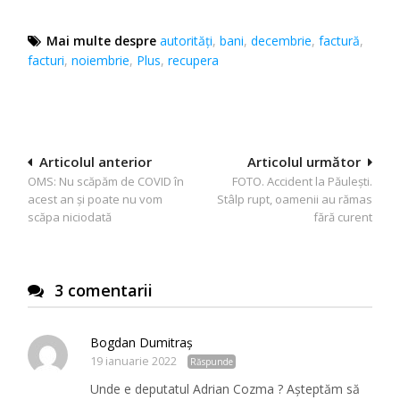
Mai multe despre
autorități
,
bani
,
decembrie
,
factură
,
facturi
,
noiembrie
,
Plus
,
recupera
Navigare
Articolul anterior
Articolul următor
OMS: Nu scăpăm de COVID în
FOTO. Accident la Păulești.
în
acest an și poate nu vom
Stâlp rupt, oamenii au rămas
articole
scăpa niciodată
fără curent
3 comentarii
Bogdan Dumitraș
19 ianuarie 2022
Răspunde
Unde e deputatul Adrian Cozma ? Așteptăm să