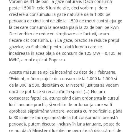
Vorbim de 31 de bani la gaze naturale. Dacă consumă
peste 1.500 în cele 5 luni de zile, deci vorbim şi de o
creştere a consumului la gaze naturale de la 1.000 pe
perioada de cinci luni de zile la 1.500 de metri cubi şi ajunge
la cei care consumă la această plajă la 22 de bani pe kWh.
Deci vorbim de reduceri simţitoare ale facturii, acum
fiecare cât consumă. (…) La gaze, practic se reduce preţul
gazelor, va fi absolut pentru toată lumea care se
încadrează în acea plajă de consum de 125 MW – 0,125 lei
kWh”, a mai explicat Popescu.
Aceste măsuri se aplică începând cu data de 1 februarie.
“Evident, mărim plajele de consum de la 1.000 la 1.500 şi
de la 300 la 500, discutăm cu Ministerul Justiţiei să vedem
dacă se pot face şi recalculări în spate. (…) Noi am
considerat faptul că, atunci când dăm ordonanţa în cursul
lunii ianuarie practic, şi vorbim de ordonanţa care va fi
aprobată săptămâna viitoare, aceasta cu modificările, până
la 30 iunie se fac regularizările la tot consumul în această
perioadă, putem discuta, inclusiv în luna ianuarie, poate de
ce nu, dacă Ministerul Justiţiei ne permite să discutăm şi de