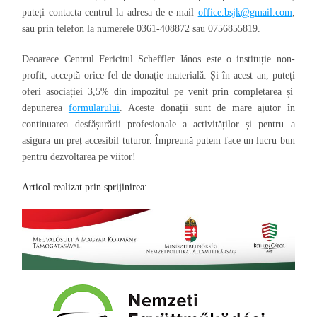
puteți contacta centrul la adresa de e-mail
office.bsjk@gmail.com
,
sau prin telefon la numerele 0361-408872 sau 0756855819.
Deoarece Centrul Fericitul Scheffler János este
o instituție
non-
profit,
acceptă
orice fel de donație
materială
.
Și î
n acest an,
puteți
oferi asociației 3,5% din impozitul pe venit prin completarea și
depunerea
formularului
.
Aceste donații sunt
de mare ajutor în
continuarea desfășurării profesionale a activităților și pentru a
asigura un preț
accesibil
tuturor.
Împreună putem face
un lucru bun
pentru dezvoltarea pe viitor
!
Articol realizat prin sprijinirea: