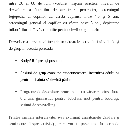
între 36 și 60 de luni (vorbire, mișcări practice, nivelul de
dezvoltare a funcțiilor de atenție și percepție), screeningul
logopedic al copiilor cu vârsta cuprinsă între 4,5 și 5 ani,
screeningul general al copiilor cu vârsta peste 5 ani, depistarea
tulburărilor de învățare țintite pentru elevii de gimnaziu.
Dezvoltarea preventivă
include următoarele activități individuale și
de grup în această perioadă:
BodyART pre- și postnatal
Sesiuni de grup axate pe autocunoaștere, instruirea adulților
pentru a-i ajuta să devină părinți
Programe de dezvoltare pentru copii cu vârste cuprinse între
0-2 ani: gimnastică pentru bebeluși, înot pentru bebeluși,
sesiuni de storytelling
Printre mamele intervievate, s-au exprimat următoarele gânduri și
sentimente despre activități, care vor fi prezentate în perioada