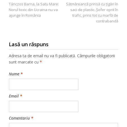
Tánczos Barna, la Satu Mare:
Sătmăreancă prinsă cu țigări în
în
Norul toxic din Ucraina nu va
saci de plastic. Șofer oprit în
articole
ajunge în România
trafic, prins tot cu marfă de
contrabandă
Lasă un răspuns
Adresa ta de email nu va fi publicată.
Câmpurile obligatorii
sunt marcate cu
*
Nume
*
Email
*
Comentariu
*