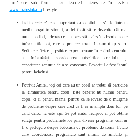
următoare sub forma unor descrieri interesante în revista
www.matusinka.ro
lifestyle:
Judit crede că este important ca copilul ei să fie într-un
mediu bogat în stimuli, astfel încât să se dezvolte cât mai
mult posibil, deoarece la această vârstă absorb toate
informațiile noi, care se pot recunoaște într-un timp scurt.
Ședințele fizice și psihice experimentate în cadrul centrului
au îmbunătățit coordonarea mișcărilor copilului și
capacitatea acestuia de a se concentra. Favoritul a fost înotul
pentru bebeluși.
Potrivit Anitei, toți cei care au un copil ar trebui să participe
la gimnastica pentru copii. Este benefic nu numai pentru
copil, ci și pentru mamă, pentru că se lovesc de o mulțime
de probleme despre care cred că li se întâmplă doar lor, pe
când deloc nu este așa.
Se pot sfătui reciproc și pot obține
soluții pentru problemele lor prin diverse programe, cum ar
fi o prelegere despre bebelușii cu probleme de somn. Fetele
care coordonează programele sunt infinit de amabile și