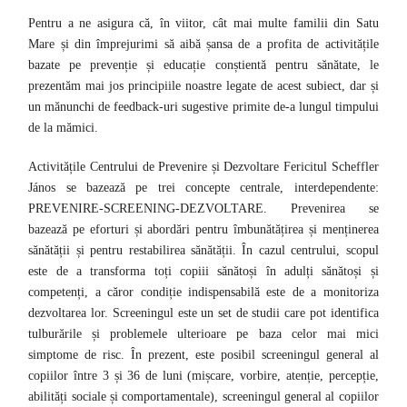
Pentru a ne asigura că, în viitor, cât mai multe familii din Satu
Mare și din împrejurimi să aibă șansa de a profita de activitățile
bazate pe prevenție și educație conștientă pentru sănătate, le
prezentăm mai jos principiile noastre legate de acest subiect, dar și
un mănunchi de feedback-uri sugestive primite de-a lungul timpului
de la mămici.
Activitățile Centrului de Prevenire și Dezvoltare Fericitul Scheffler
János se bazează pe trei concepte centrale, interdependente:
PREVENIRE-SCREENING-DEZVOLTARE.
Prevenirea
se
bazează pe eforturi și abordări pentru îmbunătățirea și menținerea
sănătății și pentru restabilirea sănătății. În cazul centrului, scopul
este de a transforma toți copiii sănătoși în adulți sănătoși și
competenți, a căror condiție indispensabilă este de a monitoriza
dezvoltarea lor.
Screeningul
este un set de studii care pot identifica
tulburările și problemele ulterioare pe baza celor mai mici
simptome de risc.
În prezent, este posibil screeningul general al
copiilor între 3 și 36 de luni (mișcare, vorbire, atenție, percepție,
abilități sociale și comportamentale), screeningul general al copiilor