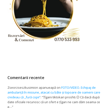
Comentarii recente
Zseorzseszkusimion apanueapă
on
FOTO/VIDEO. Echipaj de
ambulanță în misiune, atacat cu bâte și topoare de oameni care
credeau că ,,fură copii”
: “
Țîgani tiktokari proshti.🤢 Că dacă după
date oficiale recunosc că un sfert e țîgan ne cam dăm seama ce
e…
”