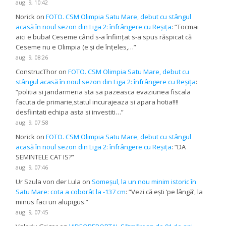
aug. 9, 10:42
Norick
on
FOTO. CSM Olimpia Satu Mare, debut cu stângul
acasă în noul sezon din Liga 2: înfrângere cu Reșița
: “
Tocmai
aici e buba! Ceseme când s-a înființat s-a spus răspicat că
Ceseme nu e Olimpia (e și de înțeles,…
”
aug. 9, 08:26
ConstrucThor
on
FOTO. CSM Olimpia Satu Mare, debut cu
stângul acasă în noul sezon din Liga 2: înfrângere cu Reșița
:
“
politia si jandarmeria sta sa pazeasca evaziunea fiscala
facuta de primarie,statul incurajeaza si apara hotia!!!!
desfiintati echipa asta si investiti…
”
aug. 9, 07:58
Norick
on
FOTO. CSM Olimpia Satu Mare, debut cu stângul
acasă în noul sezon din Liga 2: înfrângere cu Reșița
: “
DA
SEMINTELE CAT IS?
”
aug. 9, 07:46
Ur Szula von der Lula
on
Someșul, la un nou minim istoric în
Satu Mare: cota a coborât la -137 cm
: “
Vezi că ești ‘pe lângă’, la
minus faci un alupigus.
”
aug. 9, 07:45