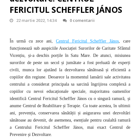
FERICITUL SCHEFFLER JÁNOS
22 martie 2022, 14:34
0 comentarii
În urmă cu zece ani,
Centrul Fericitul Scheffler János
, care
funcționează sub auspiciile Asociației Surorilor de Caritate Sfântul
Vicențiu, și-a deschis porțile în Satu Mare.
De atunci, misiunea
surorilor de peste un secol și jumătate a fost preluată de experți
civili, munca lor ajutând la dezvoltarea sănătoasă și eficientă a
copiilor din regiune.
Deoarece la momentul lansării sale activitatea
centrului a considerat principala sa sarcină îngrijirea complexă a
copiilor cu nevoi educaționale speciale, majoritatea oamenilor
identifică Centrul Fericitul Scheffler János cu o singură ramură, și
anume Centrul de Reabilitare și Terapie.
Cu toate acestea, în ultimii
ani, prevenția, conservarea sănătății și asigurarea unei dezvoltări
sănătoase au devenit, de asemenea, esențiale pentru cealaltă ramură
a Centrului Fericitul Scheffler János, mai exact Centrul de
Prevenire și Dezvoltare.