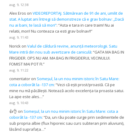
aug. 9, 12:38
Alex Eros
on
VIDEOREPORTAJ. Sătmărean de 91 de ani, umilit de
stat. A luptat ani întregi să demonstreze că e grav bolnav: „Dacă
nu ai bani, te lasă să mori”
: “
Asta e tara in care traim! Nu ai
relatii, mori! Nu conteaza ca esti grav bolnav!!
”
aug. 9, 11:43
Norick
on
Valul de căldură revine, anunță meteorologii. Satu
Mare intră din nou sub avertizare de caniculă
: “
GATA MA BAG IN
FRIGIDER. OPS NU AM. MA BAG IN FRIGIDERUL VECINULUI.
FOMIST MAI POT FI.
”
aug. 9, 11:22
comentator
on
Someșul, la un nou minim istoric în Satu Mare:
cota a coborât la -137 cm
: “
Vezi că ești prost/proastă. Că pe
mine nu mă păcălești. Notează acolo excelența ta proasta satui.
La ape este ales…
”
aug. 9, 10:43
👍👌
on
Someșul, la un nou minim istoric în Satu Mare: cota a
coborât la -137 cm
: “
Da, un râu poate curge prin sedimentele de
sub propria albie (flux hiporeic sau curs subteran prin aluviuni),
lăsând suprafața…
”