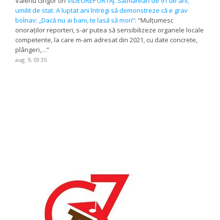
Valeriu Grigor
on
VIDEOREPORTAJ. Sătmărean de 91 de ani,
umilit de stat. A luptat ani întregi să demonstreze că e grav
bolnav: „Dacă nu ai bani, te lasă să mori”
: “
Mulțumesc
onoraților reporteri, s-ar putea să sensibilizeze organele locale
competente, la care m-am adresat din 2021, cu date concrete,
plângeri,…
”
aug. 9, 03:35