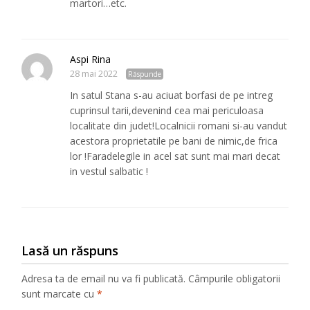
martori…etc.
Aspi Rina
28 mai 2022
Răspunde
In satul Stana s-au aciuat borfasi de pe intreg
cuprinsul tarii,devenind cea mai periculoasa
localitate din judet!Localnicii romani si-au vandut
acestora proprietatile pe bani de nimic,de frica
lor !Faradelegile in acel sat sunt mai mari decat
in vestul salbatic !
Lasă un răspuns
Adresa ta de email nu va fi publicată.
Câmpurile obligatorii
sunt marcate cu
*