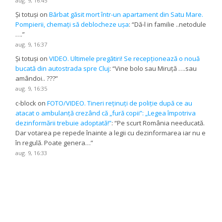
aug. 9, 16:45
Și totuși
on
Bărbat găsit mort într-un apartament din Satu Mare.
Pompierii, chemați să deblocheze ușa
: “
Dă-l in familie ..netodule
….
”
aug. 9, 16:37
Și totuși
on
VIDEO. Ultimele pregătiri! Se recepționează o nouă
bucată din autostrada spre Cluj
: “
Vine bolo sau Miruță ….sau
amândoi.. ???
”
aug. 9, 16:35
c-block
on
FOTO/VIDEO. Tineri reținuți de poliție după ce au
atacat o ambulanță crezând că „fură copii”: „Legea împotriva
dezinformării trebuie adoptată!”
: “
Pe scurt România needucată.
Dar votarea pe repede înainte a legii cu dezinformarea iar nu e
în regulă. Poate genera…
”
aug. 9, 16:33