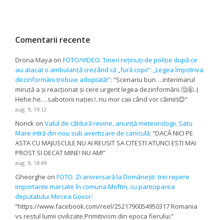
Comentarii recente
Drona Maya
on
FOTO/VIDEO. Tineri reținuți de poliție după ce
au atacat o ambulanță crezând că „fură copii”: „Legea împotriva
dezinformării trebuie adoptată!”
: “
Scenariu bun….interimarul
miruță a și reacționat și cere urgent legea dezinformării.🤔🤬..(
Hehe.he….sabotorii nației.!..nu mor caii când vor câinii!)😊
”
aug. 9, 19:12
Norick
on
Valul de căldură revine, anunță meteorologii. Satu
Mare intră din nou sub avertizare de caniculă
: “
DACĂ NICI PE
ASTA CU MAJUSCULE NU AI REUSIT SA CITESTI ATUNCI ESTI MAI
PROST SI DECAT MINE! NU AM!
”
aug. 9, 18:49
Gheorghe
on
FOTO. Zi aniversară la Domănești: trei repere
importante marcate în comuna Moftin, cu participarea
deputatului Mircea Govor
:
“
https://www.facebook.com/reel/2521790054950317 Romania
vs restul lumii civilizate.Primitivism din epoca fierului.
”