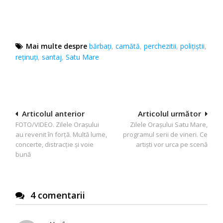
Mai multe despre
bărbaţi
,
camătă
,
perchezitii
,
polițiștii
,
reţinuţi
,
santaj
,
Satu Mare
Navigare
Articolul anterior
Articolul următor
FOTO/VIDEO. Zilele Orașului
Zilele Orașului Satu Mare,
în
au revenit în forță. Multă lume,
programul serii de vineri. Ce
articole
concerte, distracție și voie
artiști vor urca pe scenă
bună
4 comentarii