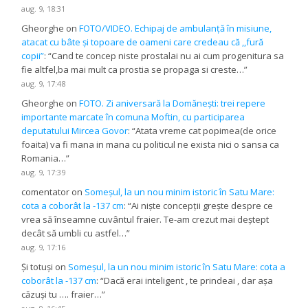
aug. 9, 18:31
Gheorghe
on
FOTO/VIDEO. Echipaj de ambulanță în misiune,
atacat cu bâte și topoare de oameni care credeau că ,,fură
copii”
: “
Cand te concep niste prostalai nu ai cum progenitura sa
fie altfel,ba mai mult ca prostia se propaga si creste…
”
aug. 9, 17:48
Gheorghe
on
FOTO. Zi aniversară la Domănești: trei repere
importante marcate în comuna Moftin, cu participarea
deputatului Mircea Govor
: “
Atata vreme cat popimea(de orice
foaita) va fi mana in mana cu politicul ne exista nici o sansa ca
Romania…
”
aug. 9, 17:39
comentator
on
Someșul, la un nou minim istoric în Satu Mare:
cota a coborât la -137 cm
: “
Ai niște concepții grește despre ce
vrea să înseamne cuvântul fraier. Te-am crezut mai deștept
decât să umbli cu astfel…
”
aug. 9, 17:16
Și totuși
on
Someșul, la un nou minim istoric în Satu Mare: cota a
coborât la -137 cm
: “
Dacă erai inteligent , te prindeai , dar așa
căzuși tu …. fraier…
”