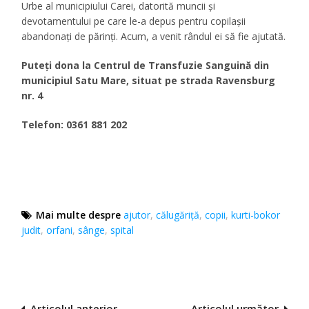
Urbe al municipiului Carei, datorită muncii și
devotamentului pe care le-a depus pentru copilașii
abandonați de părinți. Acum, a venit rândul ei să fie ajutată.
Puteți dona la Centrul de Transfuzie Sanguină din
municipiul Satu Mare, situat pe s
trada Ravensburg
nr. 4
Telefon: 0361 881 202
Mai multe despre
ajutor
,
călugăriță
,
copii
,
kurti-bokor
judit
,
orfani
,
sânge
,
spital
Articolul anterior
Articolul următor