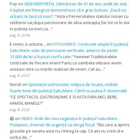
Pop
on
VIDEOREPORTAJ. Sătmărean de 91 de ani, umilit de stat.
A luptat ani întregi să demonstreze că e grav bolnav: „Dacă nu
ai bani, te lasă să mori”
: “
Asta ii Perversitatea statului roman cu
cetățenii sai,dupa pensionare de abia asteapta,fac tot ce le sta
in putinta sa mori,ca…
”
aug. 8, 22:54
E vineri, e actiune...
on
FOTO/VIDEO. Controale ample în județul
Satu Mare: sute de persoane verificate, amenzi de peste
13.000 de lei și bunuri confiscate
: “
Yeeeee! Traditionalele
controale de fiecare vineri! Pariu ca sambata viitoare avem
aceeasi stire cu marile realizari de vineri. Cat au…
”
aug. 8, 20:37
Norick
on
Spectacol astronomic: eclipsa de Soare, vizibilă
foarte bine din județul Satu Mare. Când va putea fi observată
:
“
CE SPECTACOL GASTRONOMIC E SI ASTA FARA MICI, BERE,
HAMSII, MANELE?
”
aug. 8, 20:22
😱
on
VIDEO. Arde din nou vegetația în județul Satu Mare.
Pompierii, chemați de urgență să stingă focul
: “
Ăla care a aprins
gozurile pe seceta asta nu-i întreg la cap. Că aici nu cred că e
vorba de…
”