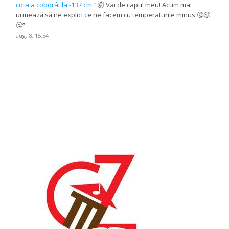
cota a coborât la -137 cm
: “
🤯 Vai de capul meu! Acum mai
urmează să ne explici ce ne facem cu temperaturile minus.🤔🥴
🤬
”
aug. 8, 15:54