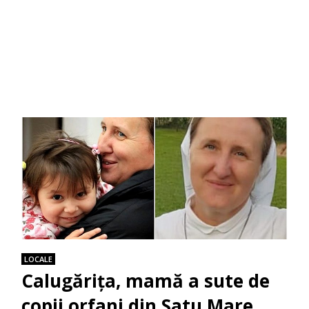
LOCALE
Calugărița, mamă a sute de
copii orfani din Satu Mare,