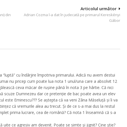
Articolul următor
ni) din
Adrian Cozma l-a dat în judecată pe primarul Kereskényi
Gábor
 “luptă” cu îndârjire împotriva primarului. Adică nu avem destui
numai nu pricep cum poate lua nota 1 unul/una care a absolvit 12
gălească ceva măcar de rușine până în nota 3 pe hârtie. Că nici
ă mă scuze Dumnezeu dar ce pretenție de bac poate avea un elev
tul este Eminescu??? Se aștepta că va veni Zâna Măseluță și îi va
tiințez că vremurile alea au trecut. Și de ce s-a mai dus la restul
omplet prima lucrare, cea de română? Că nota 1 înseamnă că s-a
că uite ce agresiv am devenit. Poate se simte și jignit? Cine știe?