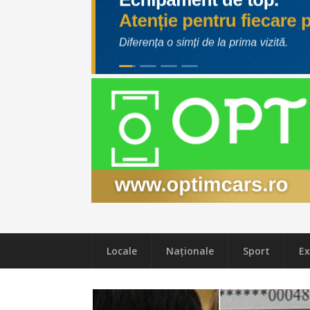
Locale
Naţionale
Sport
Ex