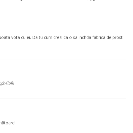
poata vota cu ei. Da tu cum crezi ca o sa inchda fabrica de prosti
🤔😲🥴🤪
mătoare!