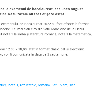
pins la examenul de bacalaureat, sesiunea august –
că. Rezultatele au fost afișate astăzi.
a examenului de Bacalaureat 2022 au fost afişate în format
 liceelor. Cel mai slab elev din Satu Mare vine de la Liceul
nut nota 1 la limba și literatura română, nota 1 la matematică,
orar 12,00 – 18,00, atât în format clasic, cât şi electronic.
or, vor fi comunicate în data de 3 septembrie.
tică
,
nota 1
,
rezultatele
,
română
,
Satu Mare
,
slab