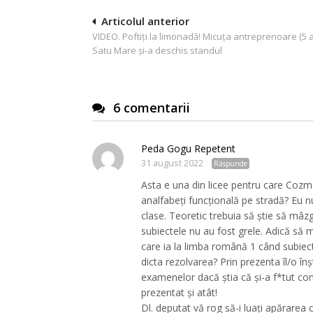
Navigare
Articolul anterior
VIDEO. Poftiți la limonadă! Micuța antreprenoare (5 a
în
Satu Mare și-a deschis standul
articole
6 comentarii
Peda Gogu Repetent
31 august 2022
Răspunde
Asta e una din licee pentru care Cozma
analfabeți funcțională pe stradă? Eu 
clase. Teoretic trebuia să știe să mâz
subiectele nu au fost grele. Adică s
care ia la limba română 1 când subiec
dicta rezolvarea? Prin prezenta îl/o înș
examenelor dacă știa că și-a f*tut c
prezentat și atât!
Dl. deputat vă rog să-i luați apărarea 