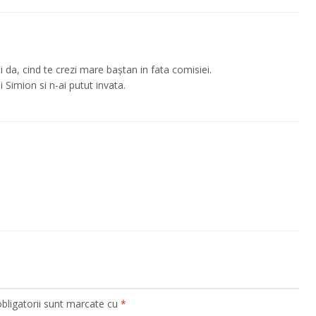
ti da, cind te crezi mare baștan in fata comisiei.
i Simion si n-ai putut invata.
bligatorii sunt marcate cu
*