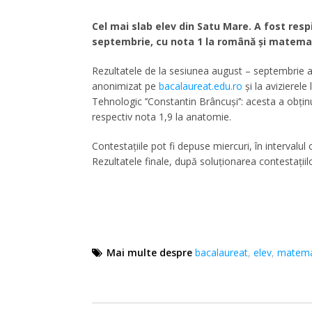
Cel mai slab elev din Satu Mare. A fost res
septembrie, cu nota 1 la română și matemati
Rezultatele de la sesiunea august – septembrie 
anonimizat pe
bacalaureat.edu.ro
și la avizierele
Tehnologic ’’Constantin Brâncuși’’: acesta a obți
respectiv nota 1,9 la anatomie.
Contestaţiile pot fi depuse miercuri, în intervalul 
Rezultatele finale, după soluţionarea contestaţiil
Mai multe despre
bacalaureat
,
elev
,
matema