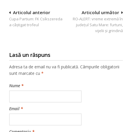
Navigare
Articolul anterior
Articolul următor
Cupa Partium: FK Csíkszereda
RO-ALERT: vreme extremă în
în
a câștigat trofeul
județul Satu Mare: furtuni,
articole
vijelii și grindină
Lasă un răspuns
Adresa ta de email nu va fi publicată.
Câmpurile obligatorii
sunt marcate cu
*
Nume
*
Email
*
Comentariu
*