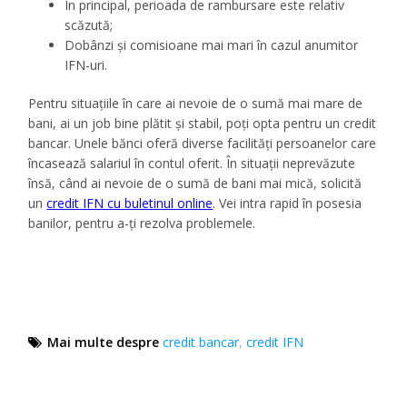
În principal, perioada de rambursare este relativ
scăzută;
Dobânzi și comisioane mai mari în cazul anumitor
IFN-uri.
Pentru situațiile în care ai nevoie de o sumă mai mare de
bani, ai un job bine plătit și stabil, poți opta pentru un credit
bancar. Unele bănci oferă diverse facilități persoanelor care
încasează salariul în contul oferit. În situații neprevăzute
însă, când ai nevoie de o sumă de bani mai mică, solicită
un
credit IFN cu buletinul online
. Vei intra rapid în posesia
banilor, pentru a-ți rezolva problemele.
Mai multe despre
credit bancar
,
credit IFN