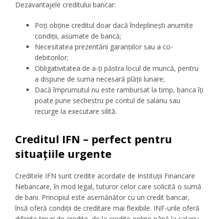
Dezavantajele creditului bancar:
Poți obține creditul doar dacă îndeplinești anumite
condiții, asumate de bancă;
Necesitatea prezentării garanțiilor sau a co-
debitorilor;
Obligativitatea de a-ți păstra locul de muncă, pentru
a dispune de suma necesară plății lunare;
Dacă împrumutul nu este rambursat la timp, banca îți
poate pune sechestru pe contul de salariu sau
recurge la executare silită.
Creditul IFN – perfect pentru
situațiile urgente
Creditele IFN sunt credite acordate de Instituții Financare
Nebancare, în mod legal, tuturor celor care solicită o sumă
de bani. Principiul este asemănător cu un credit bancar,
însă oferă condiții de creditare mai flexibile. INF-urile oferă
diferite tipuri de credite, de la credite online până la salariu,