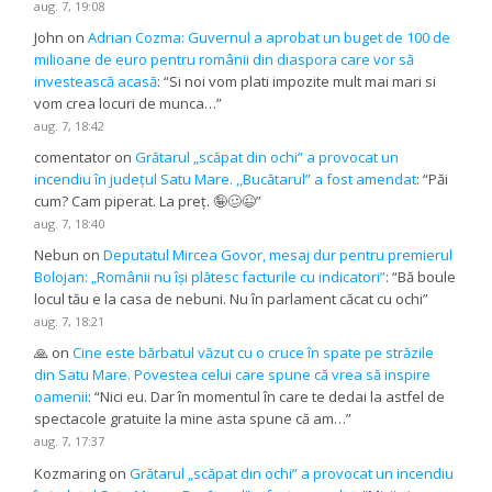
aug. 7, 19:08
John
on
Adrian Cozma: Guvernul a aprobat un buget de 100 de
milioane de euro pentru românii din diaspora care vor să
investească acasă
: “
Si noi vom plati impozite mult mai mari si
vom crea locuri de munca…
”
aug. 7, 18:42
comentator
on
Grătarul „scăpat din ochi” a provocat un
incendiu în județul Satu Mare. ,,Bucătarul” a fost amendat
: “
Păi
cum? Cam piperat. La preț. 🤪🥴😉
”
aug. 7, 18:40
Nebun
on
Deputatul Mircea Govor, mesaj dur pentru premierul
Bolojan: „Românii nu își plătesc facturile cu indicatori”
: “
Bă boule
locul tău e la casa de nebuni. Nu în parlament căcat cu ochi
”
aug. 7, 18:21
🙏
on
Cine este bărbatul văzut cu o cruce în spate pe străzile
din Satu Mare. Povestea celui care spune că vrea să inspire
oamenii
: “
Nici eu. Dar în momentul în care te dedai la astfel de
spectacole gratuite la mine asta spune că am…
”
aug. 7, 17:37
Kozmaring
on
Grătarul „scăpat din ochi” a provocat un incendiu