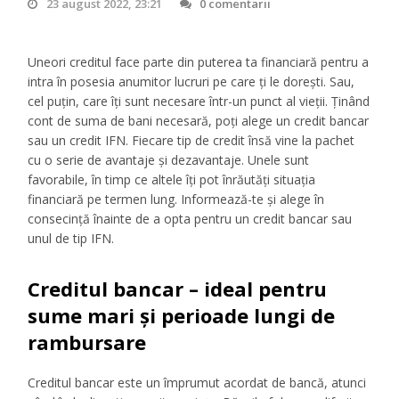
23 august 2022, 23:21
0 comentarii
Uneori creditul face parte din puterea ta financiară pentru a
intra în posesia anumitor lucruri pe care ți le dorești. Sau,
cel puțin, care îți sunt necesare într-un punct al vieții. Ținând
cont de suma de bani necesară, poți alege un credit bancar
sau un credit IFN. Fiecare tip de credit însă vine la pachet
cu o serie de avantaje și dezavantaje. Unele sunt
favorabile, în timp ce altele îți pot înrăutăți situația
financiară pe termen lung. Informează-te și alege în
consecință înainte de a opta pentru un credit bancar sau
unul de tip IFN.
Creditul bancar – ideal pentru
sume mari și perioade lungi de
rambursare
Creditul bancar este un împrumut acordat de bancă, atunci