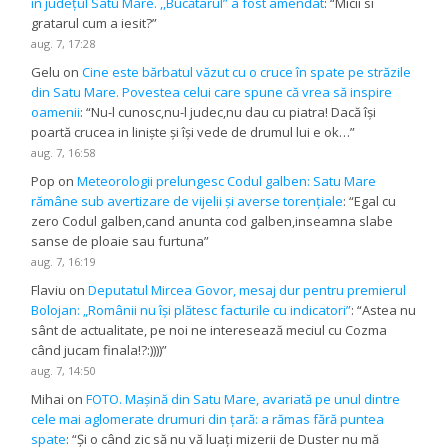
în județul Satu Mare. ,,Bucătarul” a fost amendat
: “
Micii si
gratarul cum a iesit?
”
aug. 7, 17:28
Gelu
on
Cine este bărbatul văzut cu o cruce în spate pe străzile
din Satu Mare. Povestea celui care spune că vrea să inspire
oamenii
: “
Nu-l cunosc,nu-l judec,nu dau cu piatra! Dacă își
poartă crucea in liniște și își vede de drumul lui e ok…
”
aug. 7, 16:58
Pop
on
Meteorologii prelungesc Codul galben: Satu Mare
rămâne sub avertizare de vijelii și averse torențiale
: “
Egal cu
zero Codul galben,cand anunta cod galben,inseamna slabe
sanse de ploaie sau furtuna
”
aug. 7, 16:19
Flaviu
on
Deputatul Mircea Govor, mesaj dur pentru premierul
Bolojan: „Românii nu își plătesc facturile cu indicatori”
: “
Astea nu
sânt de actualitate, pe noi ne interesează meciul cu Cozma
când jucam finala!?:))))
”
aug. 7, 14:50
Mihai
on
FOTO. Mașină din Satu Mare, avariată pe unul dintre
cele mai aglomerate drumuri din țară: a rămas fără puntea
spate
: “
Și o când zic să nu vă luați mizerii de Duster nu mă