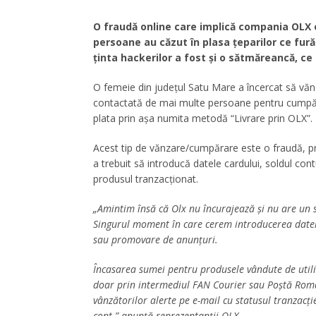
O fraudă online care implică compania OLX e
persoane au căzut în plasa țeparilor ce fur
ținta hackerilor a fost și o sătmăreancă, ce
O femeie din județul Satu Mare a încercat să văn
contactată de mai multe persoane pentru cumpăra
plata prin așa numita metodă “Livrare prin OLX”.
Acest tip de vănzare/cumpărare este o fraudă, pr
a trebuit să introducă datele cardului, soldul cont
produsul tranzacționat.
„Amintim însă că Olx nu încurajează și nu are un 
Singurul moment în care cerem introducerea datelo
sau promovare de anunțuri.
Încasarea sumei pentru produsele vândute de utiliza
doar prin intermediul FAN Courier sau Poștă Român
vânzătorilor alerte pe e-mail cu statusul tranzacți
cont.” anunță reprezentanții OLX.