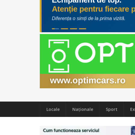
Locale
Naţionale
Sport
Ex