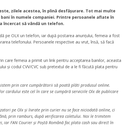
ste, zilele acestea, în plină desfășurare. Tot mai multe
ă bani în numele companiei. Printre persoanele aflate în
 a încercat să vândă un telefon.
dă pe OLX un telefon, iar după postarea anunțului, femeia a fost
rea telefonului. Persoanele respective au vrut, însă, să facă
in care femeia a primit un link pentru acceptarea banilor, aceasta
ului și codul CVV/CVC sub pretextul de a le fi făcută plata pentru
sistem prin care cumpărătorii să poată plăti produsul online.
r cardului este cel în care se cumpără serviciile Olx de publicare
tori pe Olx și livrate prin curier nu se face niciodată online, ci
ă, prin ramburs, după verificarea coletului. Noi le trimitem
ei, iar FAN Courier și Poștă Română fac plata cash sau direct în