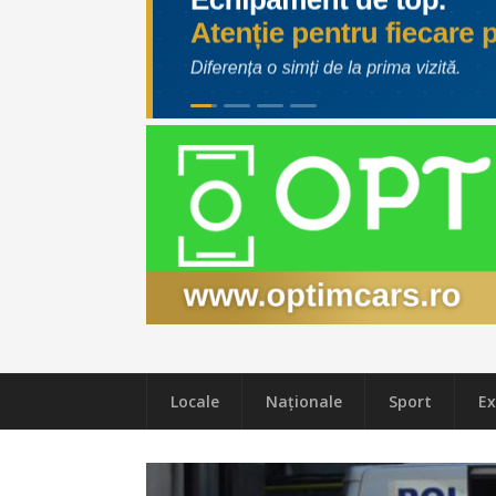
Locale
Naţionale
Sport
Ex