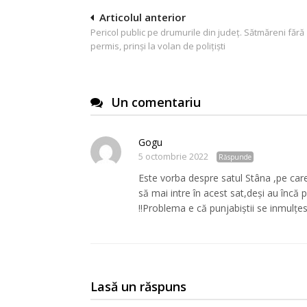
Navigare
Articolul anterior
Pericol public pe drumurile din județ. Sătmăreni fără
în
permis, prinși la volan de polițiști
articole
Un comentariu
Gogu
5 octombrie 2022
Răspunde
Este vorba despre satul Stâna ,pe care pu
să mai intre în acest sat,deși au încă 
!!Problema e că punjabiștii se inmulțesc 
Lasă un răspuns