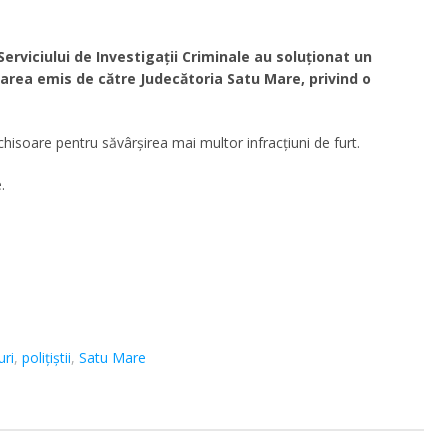
 Serviciului de Investigații Criminale au soluționat un
rea emis de către Judecătoria Satu Mare, privind o
hisoare pentru săvârșirea mai multor infracțiuni de furt.
.
uri
,
polițiștii
,
Satu Mare