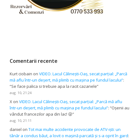
Comentarii recente
Kurt ciobain
on
VIDEO. Lacul Călinești-Oaș, secat parțial: „Parcă
mă aflu într-un deșert, mă plimb cu mașina pe fundul lacului”
:
“
Se face palica si trebuie apa la racit cazanele
”
aug. 10, 21:24
X
on
VIDEO. Lacul Călinești-Oaș, secat parțial: „Parcă mă aflu
într-un deșert, mă plimb cu mașina pe fundul lacului”
: “
Oșenii au
vândut francezilor apa din lac! 😜
”
aug. 10, 21:11
daniel
on
Tot mai multe accidente provocate de ATV-iști: un
tânăr a condus băut, a lovit o mașină parcată și s-a oprit în gard
: