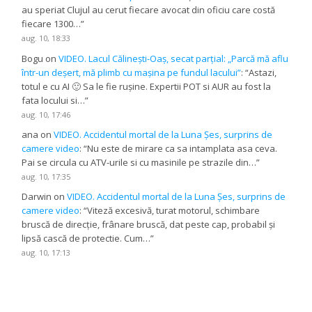
au speriat Clujul au cerut fiecare avocat din oficiu care costă
fiecare 1300…
”
aug. 10, 18:33
Bogu
on
VIDEO. Lacul Călinești-Oaș, secat parțial: „Parcă mă aflu
într-un deșert, mă plimb cu mașina pe fundul lacului”
: “
Astazi,
totul e cu AI 🙂 Sa le fie rușine. Expertii POT si AUR au fost la
fata locului si…
”
aug. 10, 17:46
ana
on
VIDEO. Accidentul mortal de la Luna Șes, surprins de
camere video
: “
Nu este de mirare ca sa intamplata asa ceva.
Pai se circula cu ATV-urile si cu masinile pe strazile din…
”
aug. 10, 17:35
Darwin
on
VIDEO. Accidentul mortal de la Luna Șes, surprins de
camere video
: “
Viteză excesivă, turat motorul, schimbare
bruscă de direcție, frânare bruscă, dat peste cap, probabil și
lipsă cască de protectie. Cum…
”
aug. 10, 17:13