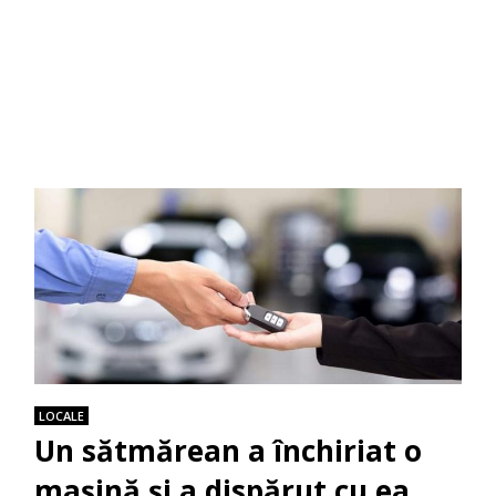
LOCALE
Un sătmărean a închiriat o
maşină şi a dispărut cu ea.