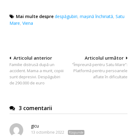
Mai multe despre
despăgubiri
,
mașină închiriată
,
Satu
Mare
,
Viena
Navigare
Articolul anterior
Articolul următor
Familie distrusă după un
”Împreună pentru Satu Mare”:
în
accident. Mama a murit, copiii
Platformă pentru persoanele
articole
sunt depresivi. Despăgubiri
aflate în dificultate
de 290.000 de euro
3 comentarii
gicu
13 octombrie 2022
Răspunde