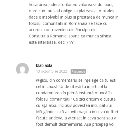
hotararea judecatorilor nu valoreaza doi bani,
oare cum au sa-l oblige sa plateasca, mai ales
daca e insolvabil in plus si prestarea de munca in
folosul comunitatii in Romanaia se face cu
acordul contravenientului/inculpatului.
Constitutia Romaniei spune ca munca silnica
este interziasa, deci ????
blablabla
13 octombrie 2022
Răspunde
@gicu, din comentariu se înțelege că tu ești
cel în cauză. Unde citești tu în articol la
condamnarea în primă instanță muncă în
folosul comunității? Ce zici oricum e cusuță
cu ață albă. Inclusiv povestea inculpatului.
Mă gândesc că a lovit mașina în ceva drifturi
făcute undeva, a aterizat în ceva șanț sau a
fost demult dezmembrat. Așa pricepeți voi