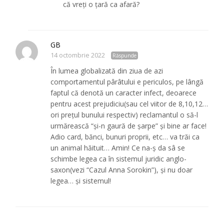
că vreți o țară ca afară?
GB
14 octombrie 2022
Răspunde
În lumea globalizată din ziua de azi
comportamentul pârâtului e periculos, pe lângă
faptul că denotă un caracter infect, deoarece
pentru acest prejudiciu(sau cel viitor de 8,10,12…
ori prețul bunului respectiv) reclamantul o să-l
urmărească “și-n gaură de șarpe” și bine ar face!
Adio card, bănci, bunuri proprii, etc… va trăi ca
un animal hăituit… Amin! Ce na-ș da sâ se
schimbe legea ca în sistemul juridic anglo-
saxon(vezi “Cazul Anna Sorokin”), și nu doar
legea… și sistemul!