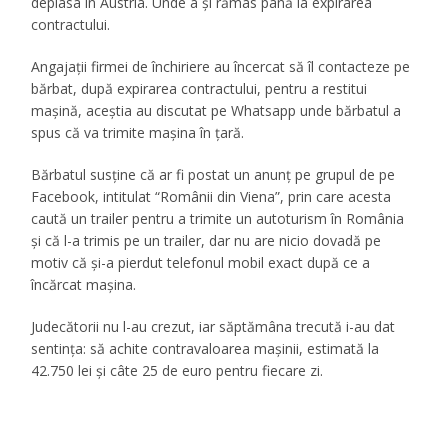
deplasa în Austria. Unde a și rămas până la expirarea
contractului.
Angajaţii firmei de închiriere au încercat să îl contacteze pe
bărbat, după expirarea contractului, pentru a restitui
mașină, aceștia au discutat pe Whatsapp unde bărbatul a
spus că va trimite mașina în țară.
Bărbatul susţine că ar fi postat un anunț pe grupul de pe
Facebook, intitulat “Românii din Viena”, prin care acesta
caută un trailer pentru a trimite un autoturism în România
şi că l-a trimis pe un trailer, dar nu are nicio dovadă pe
motiv că şi-a pierdut telefonul mobil exact după ce a
încărcat maşina.
Judecătorii nu l-au crezut, iar săptămâna trecută i-au dat
sentinţa: să achite contravaloarea maşinii, estimată la
42.750 lei şi câte 25 de euro pentru fiecare zi.