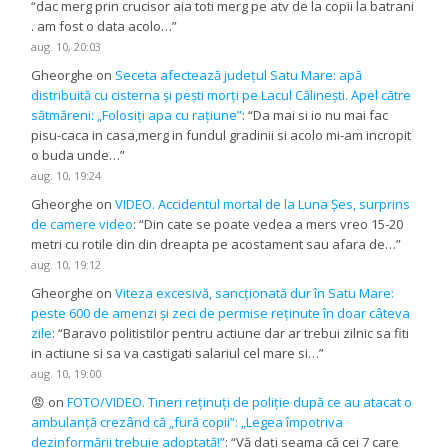
“
dac merg prin crucisor aia toti merg pe atv de la copii la batrani
. am fost o data acolo…
”
aug. 10, 20:03
Gheorghe
on
Seceta afectează județul Satu Mare: apă
distribuită cu cisterna și pești morți pe Lacul Călinești. Apel către
sătmăreni: „Folosiți apa cu rațiune”
: “
Da mai si io nu mai fac
pisu-caca in casa,merg in fundul gradinii si acolo mi-am incropit
o buda unde…
”
aug. 10, 19:24
Gheorghe
on
VIDEO. Accidentul mortal de la Luna Șes, surprins
de camere video
: “
Din cate se poate vedea a mers vreo 15-20
metri cu rotile din din dreapta pe acostament sau afara de…
”
aug. 10, 19:12
Gheorghe
on
Viteza excesivă, sancționată dur în Satu Mare:
peste 600 de amenzi și zeci de permise reținute în doar câteva
zile
: “
Baravo politistilor pentru actiune dar ar trebui zilnic sa fiti
in actiune si sa va castigati salariul cel mare si…
”
aug. 10, 19:00
😡
on
FOTO/VIDEO. Tineri reținuți de poliție după ce au atacat o
ambulanță crezând că „fură copii”: „Legea împotriva
dezinformării trebuie adoptată!”
: “
Vă dați seama că cei 7 care