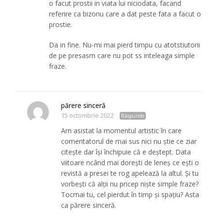
o facut prostii in viata lui niciodata, facand
referire ca bizonu care a dat peste fata a facut o
prostie.
Da in fine. Nu-mi mai pierd timpu cu atotstiutorii
de pe presasm care nu pot ss inteleaga simple
fraze.
părere sinceră
15 octombrie 2022
Răspunde
Am asistat la momentul artistic în care
comentatorul de mai sus nici nu știe ce ziar
citește dar își închipuie că e deștept. Data
viitoare ncând mai dorești de leneș ce ești o
revistă a presei te rog apelează la altul. Și tu
vorbești că alții nu pricep niște simple fraze?
Tocmai tu, cel pierdut în timp și spațiu? Asta
ca părere sinceră.