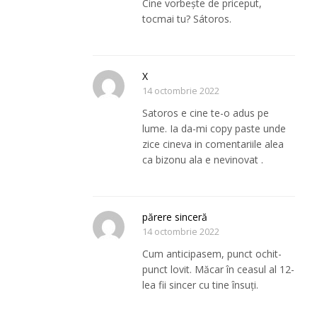
Cine vorbește de priceput,
tocmai tu? Sátoros.
X
14 octombrie 2022
Satoros e cine te-o adus pe
lume. Ia da-mi copy paste unde
zice cineva in comentariile alea
ca bizonu ala e nevinovat .
părere sinceră
14 octombrie 2022
Cum anticipasem, punct ochit-
punct lovit. Măcar în ceasul al 12-
lea fii sincer cu tine însuți.