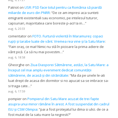
Patriot
on
USR: PSD face totul pentru ca România să piardă
miliarde de euro din PNRR
: “
De ce am impresi aca sunteti
emigranti existentiali sau economici, pe intelesul tuturor,
capsunari, majoritatea care boreste p-aci! Ia in…
”
aug. 6, 20:33
comentator
on
FOTO. Furtună violentă în Maramureș: copaci
rupți și tarabe luate de vânt. Vremea rea vine și la Satu Mare
:
“
Fain oraș, ce mai! Nimic nu stă în picioare la prima adiere de
vânt pică. Ca să nu mai povestim…
”
aug. 6, 18:58
Gheorghe
on
Ziua Diasporei Sătmărene, astăzi, la Satu Mare: a
început cel mai amplu eveniment dedicat comunității
sătmărene, de acasă și din străinătate
: “
Ma da pe unele le-ati
luat drept de acasa din dormitor si no apucat sa se imbrace sa-
si traga cate…
”
aug. 6, 17:59
pompier
on
Pompierul din Satu Mare acuzat de trei fapte
asupra unui minor rămâne în arest. A fost suspendat din cadrul
ISU și CSM Olimpia
: “
pai a fost protejatul lui dima si ulici. de ce a
fost mutat de la satu mare la negresti?
”