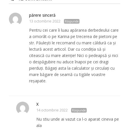
părere sinceră
13 octombrie 2022
Răspunde
Pentru cei care îi luau apărarea derbedeului care
a omorât-o pe Karina pe trecerea de pietoni pe
str. Păulești le recomand cu mare căldură ca și
lectură acest articol. Dar cu condiția să și
citească cu mare atenție! Nici o pedeapsă și nici
o despăgubire nu aduce înapoi pe cei dragi
pierduți. Băgați asta la calculator și circulați cu
mare băgare de seamă cu tigăile voastre
reșapate.
X
14 octombrie 2022
Răspunde
Nu stiu unde ai vazut ca l-o aparat cineva pe
ala