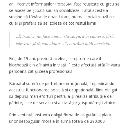
ani. Potrivit informaţiilor PortaSM, fata reușește cu greu să
se axeze pe școală sau să socializeze. Tatăl acesteia
susține că tânăra de doar 14 ani, nu mai socializează nici
cu el și preferă să se izoleze de tot restul lumii.
„E tristă… nu face nimic, stă singură în cameră, fără
televizor, fără calculator…”, a arătat tatăl acesteia.
Fiul, de 19 ani, prezintă aceleași simptome care îl
blochează din a înainta în viață, îi este afectată atât în viața
persoană cât și ceea profesională.
Bărbatul suferă de perturbare emoțională, împiedicându-i
acestuia funcționarea socială și ocupațională, fiind obligat
să depună mari eforturi pentru a-și realiza atribuțiile de
părinte, cele de serviciu și activitățile gospodărești zilnice.
Prin sentinţă, instanţa obligă firma de asigurări la plata
unor despăgubiri morale în sumă totală de 290.000.