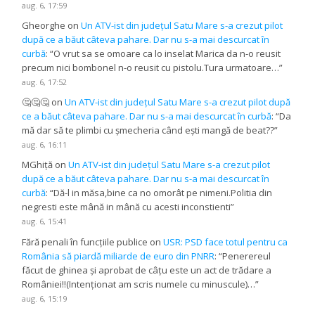
aug. 6, 17:59
Gheorghe
on
Un ATV-ist din județul Satu Mare s-a crezut pilot
după ce a băut câteva pahare. Dar nu s-a mai descurcat în
curbă
: “
O vrut sa se omoare ca lo inselat Marica da n-o reusit
precum nici bombonel n-o reusit cu pistolu.Tura urmatoare…
”
aug. 6, 17:52
🤔🤔🤔
on
Un ATV-ist din județul Satu Mare s-a crezut pilot după
ce a băut câteva pahare. Dar nu s-a mai descurcat în curbă
: “
Da
mă dar să te plimbi cu șmecheria când ești mangă de beat??
”
aug. 6, 16:11
MGhiță
on
Un ATV-ist din județul Satu Mare s-a crezut pilot
după ce a băut câteva pahare. Dar nu s-a mai descurcat în
curbă
: “
Dă-l in măsa,bine ca no omorât pe nimeni.Politia din
negresti este mână in mână cu acesti inconstienti
”
aug. 6, 15:41
Fără penali în funcțiile publice
on
USR: PSD face totul pentru ca
România să piardă miliarde de euro din PNRR
: “
Penerereul
făcut de ghinea și aprobat de câțu este un act de trădare a
României!!(Intenționat am scris numele cu minuscule)…
”
aug. 6, 15:19