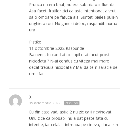
Pruncu nu era baut, nu era sub nici o influenta.
Asa faceti fratilor zici ca asta intentionat a vrut
sa o omoare pe fatuca aia. Sunteti pielea pulii-n
unghiera toti. Nu ganditi deloc, raspanditi numa
ura
Pistike
11 octombrie 2022 Răspunde
Ba nene, tu cand ai fo copil n-ai facut prostii
niciodata ? N-ai condus cu viteza mai mare
decat trebuia niciodata ? Mai da-te-n saracie de
om sfant
X
15 octombrie 2022
Răspunde
Eu din cate vad, astia 2 nu zic ca ii nevinovat.
Unu zice ca probabil nu a dat peste fata cu
intentie, iar celalalt intreaba pe cineva, daca el n-