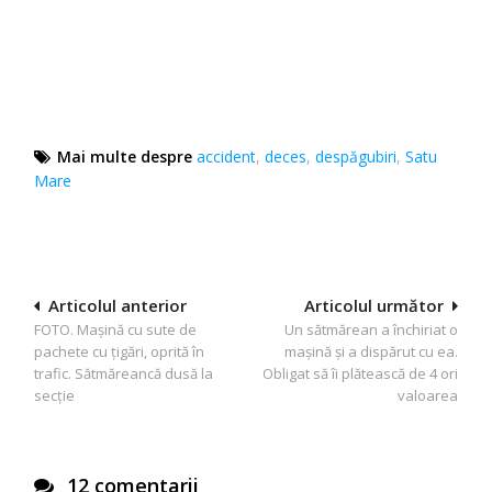
Mai multe despre
accident
,
deces
,
despăgubiri
,
Satu
Mare
Navigare
Articolul anterior
Articolul următor
FOTO. Mașină cu sute de
Un sătmărean a închiriat o
în
pachete cu țigări, oprită în
maşină şi a dispărut cu ea.
articole
trafic. Sătmăreancă dusă la
Obligat să îi plătească de 4 ori
secție
valoarea
12 comentarii