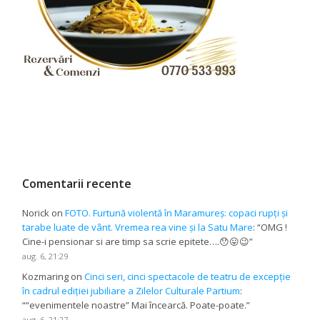
Comentarii recente
Norick
on
FOTO. Furtună violentă în Maramureș: copaci rupți și
tarabe luate de vânt. Vremea rea vine și la Satu Mare
: “
OMG !
Cine-i pensionar si are timp sa scrie epitete….😯😛😉
”
aug. 6, 21:29
Kozmaring
on
Cinci seri, cinci spectacole de teatru de excepție
în cadrul ediției jubiliare a Zilelor Culturale Partium
:
“
“evenimentele noastre” Mai încearcă. Poate-poate.
”
aug. 6, 21:27