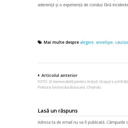
aderență și o experiență de condus fără incident
Mai multe despre
alegere
,
anvelope
,
cauciuc
Navigare
Articolul anterior
FOTO. Zi memorabilă pentru Ardud. Orașul s-a înfrăți
în
Pretura Sectorului Buiucani, Chișinău
articole
Lasă un răspuns
Adresa ta de email nu va fi publicată.
Câmpurile o