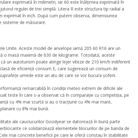
 rulare exprimată în milimetri, iar 60 este înălțimea exprimată în
torul regulei de trei simplă. Litera R este structura tip radial a
opei exprimat în inch. După cum putem observa, dimensiunea
e sisteme de măsurare.
tele Unite. Aceste model de
anvelope iarnă 205 60 R16
are un
rtă o masă maximă de 630 de kilograme. Totodată, aceste
 că un autoturism poate atinge lejer viteze de 210 km/h indiferent
 clasă de eficiență consum E, care sugerează un consum de
suprafețe umede este un atu de care se vor bucura șoferii.
formanță remarcabilă în condiții meteo extrem de dificile ale
tuat teste în care s-a observat că în comparație cu competiția, pe
nță cu 4% mai scurtă si au o tracțiune cu 4% mai mare,
aplanare cu 8% mai bună.
litate ale cauciucurilor Goodyear se datorează în bună parte
nterblocante ce solidarizează elementele blocurilor de pe banda de
te. Cele mai concrete beneficii pe care le oferă constau în
stabilitate