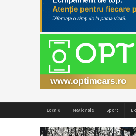
Locale
Naţionale
Sport
Ex