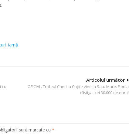
e.
uri
,
iarnă
Articolul următor
t cu
OFICIAL. Trofeul Chefi la Cuţite vine la Satu Mare. Flori a
câştigat cei 30.000 de euro!
bligatorii sunt marcate cu
*