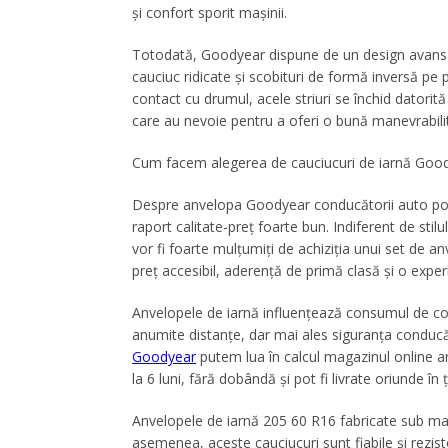
și
confort sporit
mașinii.
Totodată, Goodyear dispune de un design avansat a
cauciuc ridicate și scobituri de formă inversă pe p
contact cu drumul, acele striuri se închid datorită
care au nevoie pentru a oferi o bună manevrabilit
Cum facem alegerea de
cauciucuri de iarnă
Good
Despre
anvelopa Goodyear
conducătorii auto po
raport calitate-preț foarte bun. Indiferent de stilul
vor fi foarte mulțumiți de achiziția unui set de
an
preț accesibil, aderență de primă clasă și o exper
Anvelopele de iarnă influențează consumul de com
anumite distanțe, dar mai ales siguranța conducă
Goodyear
putem lua în calcul magazinul online an
la 6 luni, fără dobândă și pot fi livrate oriunde în 
Anvelopele de iarnă 205 60 R16 fabricate sub ma
asemenea, aceste cauciucuri sunt fiabile și rezist