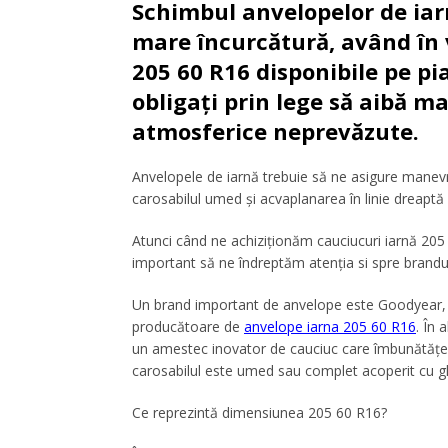
Schimbul anvelopelor de iarn
mare încurcătură, având în 
205 60 R16 disponibile pe pi
obligați prin lege să aibă m
atmosferice neprevăzute.
Anvelopele de iarnă trebuie să ne asigure manevrar
carosabilul umed și acvaplanarea în linie dreaptă
Atunci când ne achiziționăm
cauciucuri iarnă 20
important să ne îndreptăm atenția si spre branduri
Un brand important de anvelope este Goodyear, c
producătoare de
anvelope iarna 205 60 R16
. În 
un amestec inovator de cauciuc care îmbunătățește
carosabilul este umed sau complet acoperit cu g
Ce reprezintă dimensiunea 205 60 R16?