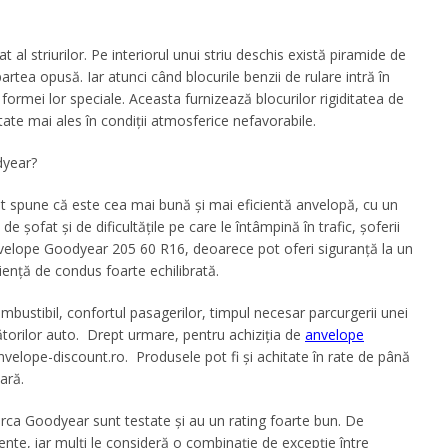
l striurilor. Pe interiorul unui striu deschis există piramide de
artea opusă. Iar atunci când blocurile benzii de rulare intră în
 formei lor speciale. Aceasta furnizează blocurilor rigiditatea de
ate mai ales în condiții atmosferice nefavorabile.
year?
t spune că este cea mai bună și mai eficientă anvelopă, cu un
 de șofat și de dificultățile pe care le întâmpină în trafic, șoferii
velope Goodyear
205 60 R16, deoarece pot oferi siguranță la un
iență de condus foarte echilibrată.
bustibil, confortul pasagerilor, timpul necesar parcurgerii unei
torilor auto. Drept urmare, pentru achiziția de
anvelope
velope-discount.ro. Produsele pot fi și achitate în rate de până
țară.
rca Goodyear sunt testate și au un rating foarte bun. De
ente, iar mulți le consideră o combinație de excepție între