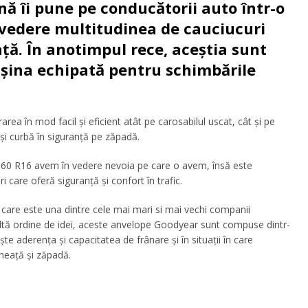
ă îi pune pe conducătorii auto într-o
vedere multitudinea de cauciucuri
ață. În anotimpul rece, aceștia sunt
așina echipată pentru schimbările
ea în mod facil și eficient atât pe carosabilul uscat, cât și pe
 și curbă în siguranță pe zăpadă.
5 60 R16
avem în vedere nevoia pe care o avem, însă este
 care oferă siguranță și confort în trafic.
are este una dintre cele mai mari si mai vechi companii
altă ordine de idei, aceste
anvelope Goodyear
sunt compuse dintr-
 aderența și capacitatea de frânare și în situații în care
heață și zăpadă.