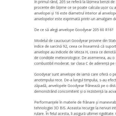
În primul rând, 205 se referă la lățimea benzii de
procente din lățime ce se poate calcula ușor cu aju
anvelopei și 16 este diametrul interior al anvel
anvelopelor este exprimată printr-un amalgam d
De ce să alegi
anvelope Goodyear
205 60 R16?
Modelul de
cauciucuri Goodyear
provine din Sta
indice de sarcină 92, ceea ce înseamnă că supo
anvelope au indicele de viteza H, ceea ce denotă
de condițiile meteorologice. De asemenea, au o
combustibil moderat. Iar clasa C de aderență pe 
Goodyear sunt anvelope de iarnă care oferă o per
anotimpului rece. De-a lungul timpului, s-au efec
zăpadă, anvelopele Goodyear frânează pe o dista
demonstrând concomitent și o rezistență la acv
Performanțele în materie de frânare și manevrabi
tehnologiei 3D BIS. Aceasta recurge la nervuri i
rulare. În felul acesta, îi asigură ultimei rigidita