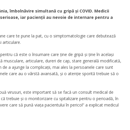
nia, îmbolnăvire simultană cu gripă și COVID. Medicii
rioase, iar pacienții au nevoie de internare pentru a
iune care te pune la pat, cu o simptomatologie care debutează
 articulare.
tru că este o însumare care ține de gripă și ține în același
tă musculare, articulare, dureri de cap, stare generală modificată,
m de a ajunge la complicații, mai ales la persoanele care sunt
anele care au o vârstă avansată, și o atenție sporită trebuie să o
două virusuri, este important să se facă un consult medical de
l că trebuie și o monitorizare cu spitalizare pentru o perioadă, în
ere care să pună viața pacientului în pericol” a explicat medicul