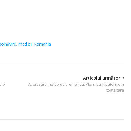
bolnăvire
,
medicii
,
Romania
Articolul următor
blo
Avertizare meteo de vreme rea: Ploi și vânt puternic în
toată țara