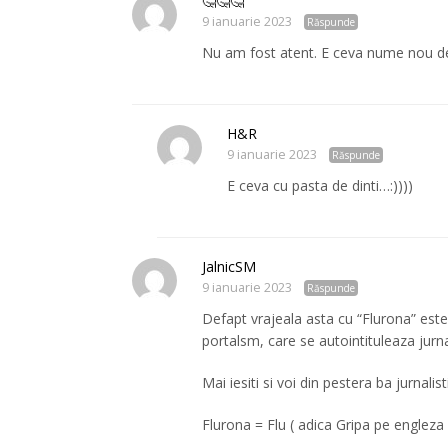
🤔🤔🤔
9 ianuarie 2023
Răspunde
Nu am fost atent. E ceva nume nou de
H&R
9 ianuarie 2023
Răspunde
E ceva cu pasta de dinti…:))))
JalnicSM
9 ianuarie 2023
Răspunde
Defapt vrajeala asta cu “Flurona” este
portalsm, care se autointituleaza jurn
Mai iesiti si voi din pestera ba jurnalis
Flurona = Flu ( adica Gripa pe englez