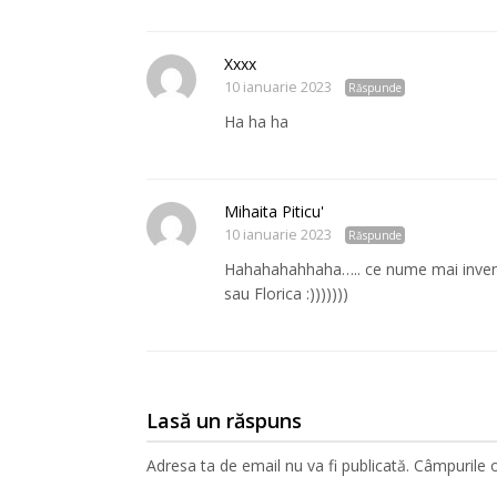
Xxxx
10 ianuarie 2023
Răspunde
Ha ha ha
Mihaita Piticu'
10 ianuarie 2023
Răspunde
Hahahahahhaha….. ce nume mai inventea
sau Florica :)))))))
Lasă un răspuns
Adresa ta de email nu va fi publicată.
Câmpurile o