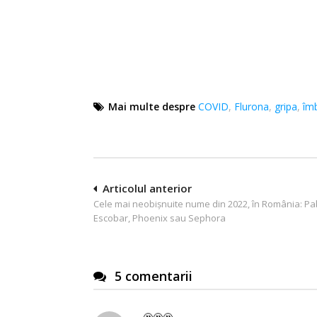
Mai multe despre
COVID
,
Flurona
,
gripa
,
îm
Navigare
Articolul anterior
Cele mai neobișnuite nume din 2022, în România: Pa
în
Escobar, Phoenix sau Sephora
articole
5 comentarii