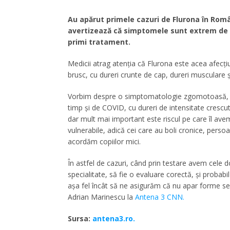
Au apărut primele cazuri de Flurona în Româ
avertizează că simptomele sunt extrem de se
primi tratament.
Medicii atrag atenția că Flurona este acea afecț
brusc, cu dureri crunte de cap, dureri musculare și
Vorbim despre o simptomatologie zgomotoasă, pen
timp și de COVID, cu dureri de intensitate crescu
dar mult mai important este riscul pe care îl ave
vulnerabile, adică cei care au boli cronice, perso
acordăm copiilor mici.
În astfel de cazuri, când prin testare avem cele 
specialitate, să fie o evaluare corectă, și probabi
așa fel încât să ne asigurăm că nu apar forme sev
Adrian Marinescu la
Antena 3 CNN.
Sursa:
antena3.ro.