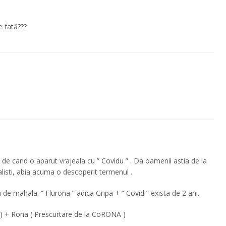
 fată???
 de cand o aparut vrajeala cu ” Covidu ” . Da oamenii astia de la
alisti, abia acuma o descoperit termenul .
ti de mahala. ” Flurona ” adica Gripa + ” Covid ” exista de 2 ani.
a ) + Rona ( Prescurtare de la CoRONA )