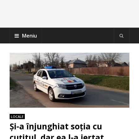
Meniu
LOCALE
Și-a înjunghiat soția cu
cuțitul, dar ea l-a iertat.