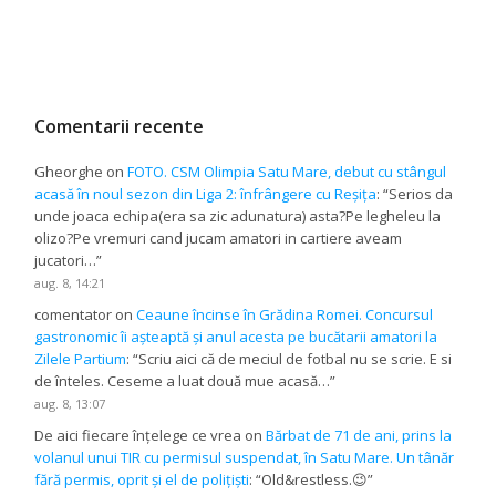
Comentarii recente
Gheorghe
on
FOTO. CSM Olimpia Satu Mare, debut cu stângul
acasă în noul sezon din Liga 2: înfrângere cu Reșița
: “
Serios da
unde joaca echipa(era sa zic adunatura) asta?Pe legheleu la
olizo?Pe vremuri cand jucam amatori in cartiere aveam
jucatori…
”
aug. 8, 14:21
comentator
on
Ceaune încinse în Grădina Romei. Concursul
gastronomic îi așteaptă și anul acesta pe bucătarii amatori la
Zilele Partium
: “
Scriu aici că de meciul de fotbal nu se scrie. E si
de înteles. Ceseme a luat două mue acasă…
”
aug. 8, 13:07
De aici fiecare înțelege ce vrea
on
Bărbat de 71 de ani, prins la
volanul unui TIR cu permisul suspendat, în Satu Mare. Un tânăr
fără permis, oprit și el de polițiști
: “
Old&restless.😉
”