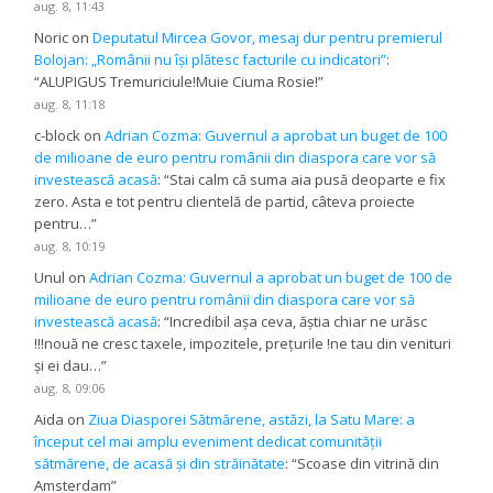
aug. 8, 11:43
Noric
on
Deputatul Mircea Govor, mesaj dur pentru premierul
Bolojan: „Românii nu își plătesc facturile cu indicatori”
:
“
ALUPIGUS Tremuriciule!Muie Ciuma Rosie!
”
aug. 8, 11:18
c-block
on
Adrian Cozma: Guvernul a aprobat un buget de 100
de milioane de euro pentru românii din diaspora care vor să
investească acasă
: “
Stai calm că suma aia pusă deoparte e fix
zero. Asta e tot pentru clientelă de partid, câteva proiecte
pentru…
”
aug. 8, 10:19
Unul
on
Adrian Cozma: Guvernul a aprobat un buget de 100 de
milioane de euro pentru românii din diaspora care vor să
investească acasă
: “
Incredibil așa ceva, ăștia chiar ne urăsc
!!!nouă ne cresc taxele, impozitele, prețurile !ne tau din venituri
și ei dau…
”
aug. 8, 09:06
Aida
on
Ziua Diasporei Sătmărene, astăzi, la Satu Mare: a
început cel mai amplu eveniment dedicat comunității
sătmărene, de acasă și din străinătate
: “
Scoase din vitrină din
Amsterdam
”