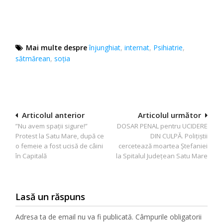
Mai multe despre
înjunghiat
,
internat
,
Psihiatrie
,
sătmărean
,
soția
Navigare
Articolul anterior
Articolul următor
”Nu avem spații sigure!”
DOSAR PENAL pentru UCIDERE
în
Protest la Satu Mare, după ce
DIN CULPĂ. Poliţiştii
articole
o femeie a fost ucisă de câini
cercetează moartea Ştefaniei
în Capitală
la Spitalul Judeţean Satu Mare
Lasă un răspuns
Adresa ta de email nu va fi publicată.
Câmpurile obligatorii