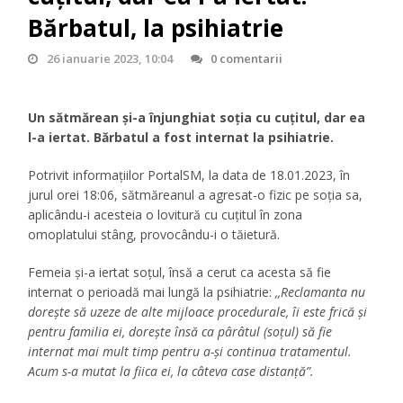
Bărbatul, la psihiatrie
26 ianuarie 2023, 10:04
0 comentarii
Un sătmărean și-a înjunghiat soția cu cuțitul, dar ea
l-a iertat. Bărbatul a fost internat la psihiatrie.
Potrivit informațiilor PortalSM, la data de 18.01.2023, în
jurul orei 18:06, sătmăreanul a agresat-o fizic pe soţia sa,
aplicându-i acesteia o lovitură cu cuţitul în zona
omoplatului stâng, provocându-i o tăietură.
Femeia și-a iertat soțul, însă a cerut ca acesta să fie
internat o perioadă mai lungă la psihiatrie:
,,Reclamanta nu
doreşte să uzeze de alte mijloace procedurale, îi este frică şi
pentru familia ei, doreşte însă ca pârâtul (soțul) să fie
internat mai mult timp pentru a-şi continua tratamentul.
Acum s-a mutat la fiica ei, la câteva case distanţă”.