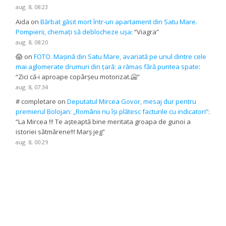
aug. 8, 08:23
Aida
on
Bărbat găsit mort într-un apartament din Satu Mare.
Pompierii, chemați să deblocheze ușa
: “
Viagra
”
aug. 8, 08:20
😱
on
FOTO. Mașină din Satu Mare, avariată pe unul dintre cele
mai aglomerate drumuri din țară: a rămas fără puntea spate
:
“
Zici că-i aproape copârșeu motorizat.🥶
”
aug. 8, 07:34
# completare
on
Deputatul Mircea Govor, mesaj dur pentru
premierul Bolojan: „Românii nu își plătesc facturile cu indicatori”
:
“
La Mircea !!! Te așteaptă bine meritata groapa de gunoi a
istoriei sătmărene!!! Marș jeg
”
aug. 8, 00:29