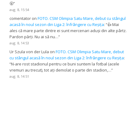
🤬
”
aug. 8, 15:54
comentator
on
FOTO. CSM Olimpia Satu Mare, debut cu stângul
acasă în noul sezon din Liga 2: înfrângere cu Reșița
: “
👍 Mai
ales că mare parte dintre ei sunt mercenari aduși din alte pârtz.
Pardon părți. Nu ai să nu…
”
aug. 8, 14:53
Ur Szula von der Lula
on
FOTO. CSM Olimpia Satu Mare, debut
cu stângul acasă în noul sezon din Liga 2: înfrângere cu Reșița
:
“
N-are rost stadionul pentru ce buni suntem la fotbal (acele
vremuri au trecut), tot ați demolat o parte din stadion,…
”
aug. 8, 14:51