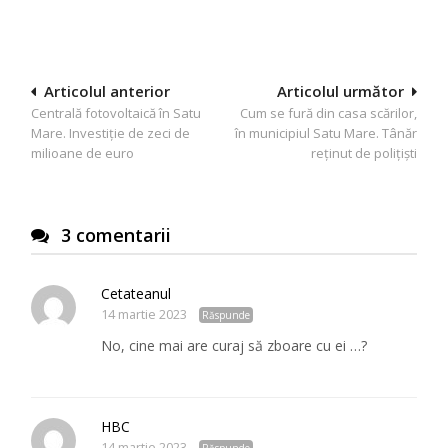
Navigare
Articolul anterior
Articolul următor
Centrală fotovoltaică în Satu
Cum se fură din casa scărilor,
în
Mare. Investiție de zeci de
în municipiul Satu Mare. Tânăr
articole
milioane de euro
reținut de polițiști
3 comentarii
Cetateanul
14 martie 2023
Răspunde
No, cine mai are curaj să zboare cu ei …?
HBC
14 martie 2023
Răspunde