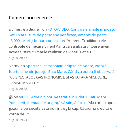
Comentarii recente
E vineri, e actiune...
on
FOTO/VIDEO. Controale ample în județul
Satu Mare: sute de persoane verificate, amenzi de peste
13.000 de lei și bunuri confiscate
: “
Yeeeee! Traditionalele
controale de fiecare vineri! Pariu ca sambata viitoare avem
aceeasi stire cu marile realizari de vineri. Cat au…
”
aug. 8, 20:37
Norick
on
Spectacol astronomic: eclipsa de Soare, vizibilă
foarte bine din județul Satu Mare. Când va putea fi observată
:
“
CE SPECTACOL GASTRONOMIC E SI ASTA FARA MICI, BERE,
HAMSII, MANELE?
”
aug. 8, 20:22
😱
on
VIDEO. Arde din nou vegetația în județul Satu Mare.
Pompierii, chemați de urgență să stingă focul
: “
Ăla care a aprins
gozurile pe seceta asta nu-i întreg la cap. Că aici nu cred că e
vorba de…
”
aug. 8, 19:43