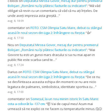
c-block
on
Deputatul Mircea Govor, mesaj dur pentru premierul
Bolojan: „Românii nu își plătesc facturile cu indicatori”
: “
Mă văd
obligat să revin cu un comentariu că văd că nu ați înțeles. De
unde aveți impresia asta greșită…
”
aug. 8, 18:09
comentator
on
FOTO. CSM Olimpia Satu Mare, debut cu stângul
acasă în noul sezon din Liga 2: înfrângere cu Reșița
: “
👍
”
aug. 8, 17:50
Nicu
on
Deputatul Mircea Govor, mesaj dur pentru premierul
Bolojan: „Românii nu își plătesc facturile cu indicatori”
: “
Mai
Govore tu esti un gunoi mars dracului si sa nu mai apari in
public !Ne este scarba cand te…
”
aug. 8, 17:24
Darius
on
FOTO. CSM Olimpia Satu Mare, debut cu stângul
acasă în noul sezon din Liga 2: înfrângere cu Reșița
: “
De ce nu
se desfiinteaza aceasta echipa din moment ce nu are nicio
legatura de palmares, simbolistica, identitate sportiva cu…
”
aug. 8, 17:03
comentator
on
Someșul, la un nou minim istoric în Satu Mare:
cota a coborât la -137 cm
: “
🤯 Vai de capul meu! Acum mai
urmează să ne explici ce ne facem cu temperaturile minus.🤔🥴