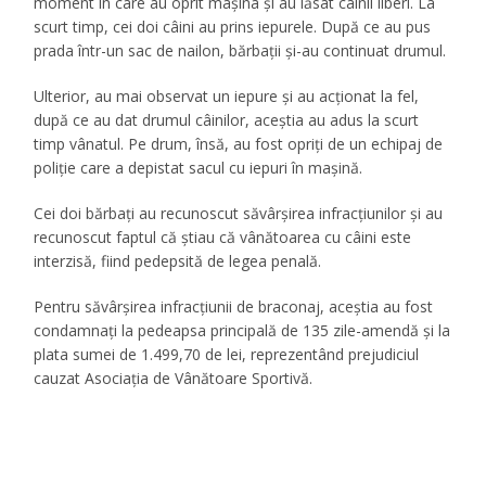
moment în care au oprit mașina și au lăsat câinii liberi. La
scurt timp, cei doi câini au prins iepurele. După ce au pus
prada într-un sac de nailon, bărbații și-au continuat drumul.
Ulterior, au mai observat un iepure și au acționat la fel,
după ce au dat drumul câinilor, aceștia au adus la scurt
timp vânatul. Pe drum, însă, au fost opriți de un echipaj de
poliţie care a depistat sacul cu iepuri în mașină.
Cei doi bărbați au recunoscut săvârşirea infracţiunilor și au
recunoscut faptul că știau că vânătoarea cu câini este
interzisă, fiind pedepsită de legea penală.
Pentru săvârșirea infracțiunii de braconaj, aceștia au fost
condamnați la pedeapsa principală de 135 zile-amendă și la
plata sumei de 1.499,70 de lei, reprezentând prejudiciul
cauzat Asociația de Vânătoare Sportivă.