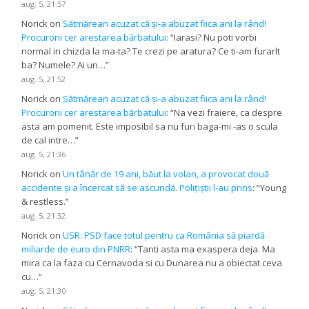
aug. 5, 21:57
Norick
on
Sătmărean acuzat că și-a abuzat fiica ani la rând!
Procurorii cer arestarea bărbatului
: “
Iarasi? Nu poti vorbi
normal in chizda la ma-ta? Te crezi pe aratura? Ce ti-am furarlt
ba? Numele? Ai un…
”
aug. 5, 21:52
Norick
on
Sătmărean acuzat că și-a abuzat fiica ani la rând!
Procurorii cer arestarea bărbatului
: “
Na vezi fraiere, ca despre
asta am pomenit. Este imposibil sa nu furi baga-mi -as o scula
de cal intre…
”
aug. 5, 21:36
Norick
on
Un tânăr de 19 ani, băut la volan, a provocat două
accidente și a încercat să se ascundă. Polițiștii l-au prins
: “
Young
& restless.
”
aug. 5, 21:32
Norick
on
USR: PSD face totul pentru ca România să piardă
miliarde de euro din PNRR
: “
Tanti asta ma exaspera deja. Ma
mira ca la faza cu Cernavoda si cu Dunarea nu a obiectat ceva
cu…
”
aug. 5, 21:30