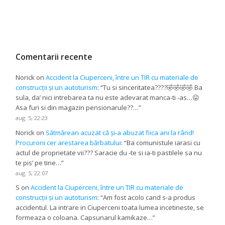
Comentarii recente
Norick
on
Accident la Ciuperceni, între un TIR cu materiale de
construcții și un autoturism
: “
Tu si sinceritatea????🤣🤣🤣🤣 Ba
sula, da’ nici intrebarea ta nu este adevarat manca-ti -as…😛
Asa furi si din magazin pensionarule??…
”
aug. 5, 22:23
Norick
on
Sătmărean acuzat că și-a abuzat fiica ani la rând!
Procurorii cer arestarea bărbatului
: “
Ba comunistule iarasi cu
actul de proprietate vii??? Saracie du -te si ia-ti pastilele sa nu
te pis’ pe tine…
”
aug. 5, 22:07
S
on
Accident la Ciuperceni, între un TIR cu materiale de
construcții și un autoturism
: “
Am fost acolo cand s-a produs
accidentul. La intrare in Ciuperceni toata lumea incetineste, se
formeaza o coloana. Capsunarul kamikaze…
”