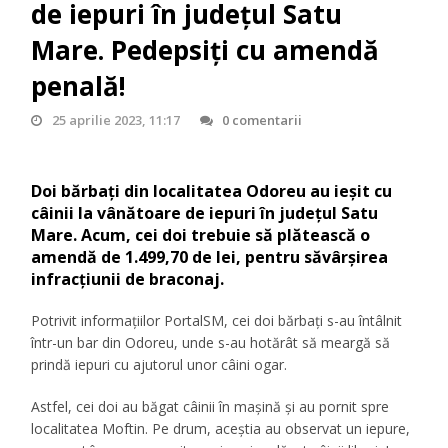
de iepuri în județul Satu
Mare. Pedepsiți cu amendă
penală!
25 aprilie 2023, 11:17
0 comentarii
Doi bărbați din localitatea Odoreu au ieșit cu
câinii la vânătoare de iepuri în județul Satu
Mare. Acum, cei doi trebuie să plătească o
amendă de 1.499,70 de lei, pentru săvârșirea
infracțiunii de braconaj.
Potrivit informațiilor PortalSM, cei doi bărbați s-au întâlnit
într-un bar din Odoreu, unde s-au hotărât să meargă să
prindă iepuri cu ajutorul unor câini ogar.
Astfel, cei doi au băgat câinii în mașină și au pornit spre
localitatea Moftin. Pe drum, aceștia au observat un iepure,