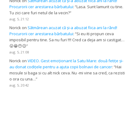
Norick
on
Sătmărean acuzat că și-a abuzat fiica ani la rând!
Procurorii cer arestarea bărbatului
: “
Lasa. Sunt lamurit cu tine.
Tu zici care furi netul de la vecin?
”
aug. 5, 21:12
Norick
on
Sătmărean acuzat că și-a abuzat fiica ani la rând!
Procurorii cer arestarea bărbatului
: “
Si eu iti propun ceva
imposibil pentru tine. Sa nu furi !!!! Cred ca deja am si castigat…
😛😁😯😉
”
aug. 5, 21:08
Norick
on
VIDEO. Gest emoționant la Satu Mare: două fetițe și-
au donat codițele pentru a ajuta copii bolnavi de cancer
: “
Hai
mosule si baga si cu alt nick ceva. Nu -mi vine sa cred, ca rezisti
o ora cu una…
”
aug. 5, 20:42