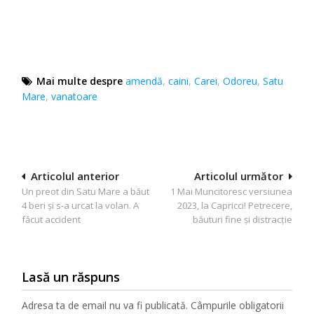
Mai multe despre
amendă
,
caini
,
Carei
,
Odoreu
,
Satu
Mare
,
vanatoare
Navigare
Articolul anterior
Articolul următor
Un preot din Satu Mare a băut
1 Mai Muncitoresc versiunea
în
4 beri și s-a urcat la volan. A
2023, la Capricci! Petrecere,
articole
făcut accident
băuturi fine și distracție
Lasă un răspuns
Adresa ta de email nu va fi publicată.
Câmpurile obligatorii