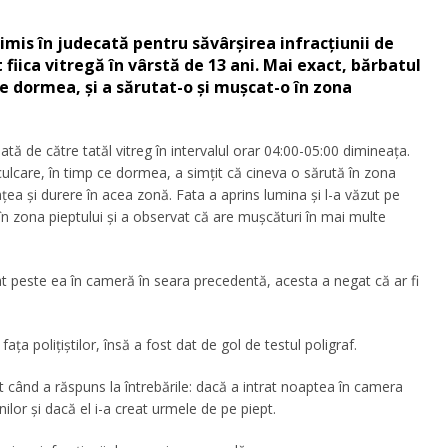
imis în judecată pentru săvârșirea infracțiunii de
fiica vitregă în vârstă de 13 ani. Mai exact, bărbatul
ce dormea, și a sărutat-o și mușcat-o în zona
sată de către tatăl vitreg în intervalul orar 04:00-05:00 dimineața.
 culcare, în timp ce dormea, a simţit că cineva o sărută în zona
țea și durere în acea zonă. Fata a aprins lumina și l-a văzut pe
 în zona pieptului și a observat că are mușcături în mai multe
rat peste ea în cameră în seara precedentă, acesta a negat că ar fi
ța polițiștilor, însă a fost dat de gol de testul poligraf.
it când a răspuns la întrebările: dacă a intrat noaptea în camera
lor şi dacă el i-a creat urmele de pe piept.