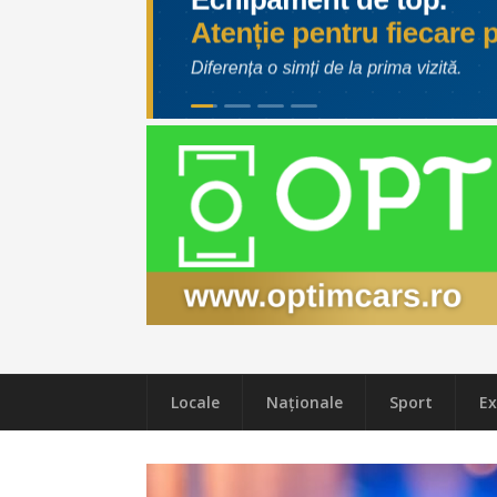
Locale
Naţionale
Sport
Ex