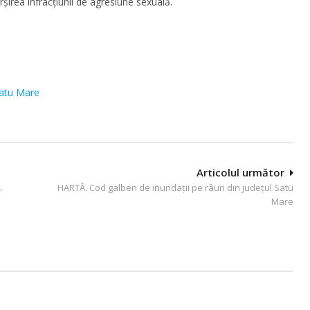
irea infracţiunii de agresiune sexuală.
atu Mare
Articolul următor
.
HARTĂ. Cod galben de inundații pe râuri din județul Satu
Mare