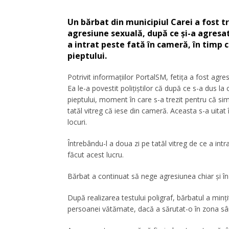
Un bărbat din municipiul Carei a fost tr
agresiune sexuală, după ce și-a agresat 
a intrat peste fată în cameră, în timp 
pieptului.
Potrivit informațiilor PortalSM, fetița a fost agre
Ea le-a povestit polițiștilor că după ce s-a dus la
pieptului, moment în care s-a trezit pentru că sim
tatăl vitreg că iese din cameră. Aceasta s-a uitat
locuri.
Întrebându-l a doua zi pe tatăl vitreg de ce a int
făcut acest lucru.
Bărbat a continuat să nege agresiunea chiar și în fa
După realizarea testului poligraf, bărbatul a minț
persoanei vătămate, dacă a sărutat-o în zona sâni