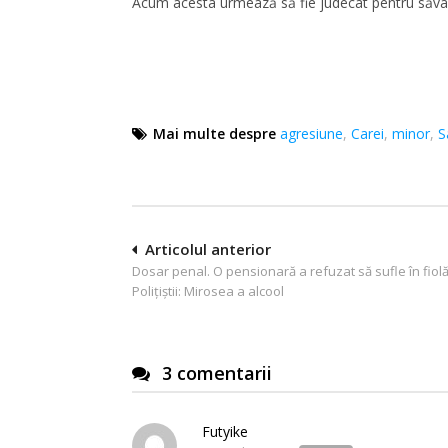
Acum acesta urmează să fie judecat pentru săvârş
Mai multe despre
agresiune
,
Carei
,
minor
,
S
Navigare
Articolul anterior
Dosar penal. O pensionară a refuzat să sufle în fiolă
în
Polițiștii: Mirosea a alcool
articole
3 comentarii
Futyike