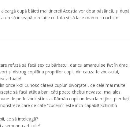
 aleargă după băieți mai tinerei! Aceștia vor doar păsărică, și după
tatea să înceapă o relație cu fata și să lase mama cu ochii-n
e refuză să facă sex cu bărbatul, dar cu amantul se fwt în draci,
vorț și distrug copilăria propriilor copii, din cauza feizbuk-ului,
ea virtuale!
n orice kkt! Cunosc câteva cupluri divorțate , de cele mai multe
ușește să facă atâția bani câți poate cheltui nevasta, mai ales
ne de pe feizbuk și insta! Rămân copii undeva la mijloc, pierduți
emonstreze care de câte “cuceriri” este încă capabil! Schimbă
, ce să înțeleagă?
ti asemenea articole!