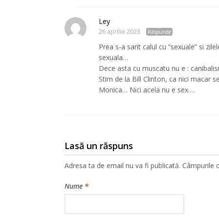
Ley
26 aprilie 2023
Răspunde
Prea s-a sarit calul cu “sexuale” si zi
sexuala…
Dece asta cu muscatu nu e : canibali
Stim de la Bill Clinton, ca nici macar s
Monica… Nici acela nu e sex….
Lasă un răspuns
Adresa ta de email nu va fi publicată.
Câmpurile o
Nume
*