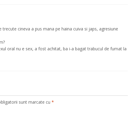
lele trecute cineva a pus mana pe haina cuiva si japs, agresiune
sm?
exul oral nu e sex, a fost achitat, ba i-a bagat trabucul de fumat la
bligatorii sunt marcate cu
*