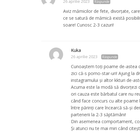
26 aprilie 2023
Răspunde
Aviz mămicilor de fete, divorțate, care
ce se satură de mămică există posibili
soare! Cunosc 2-3 cazuri!
Kuka
26 aprilie 2023
Răspunde
Cunoaștem toți poame de-astea car
zici că-s porno-star-uri! Ajung la di
instagramului și altor kkturi de-ast
Acuma este la modă să divorțezi di
ori cauza este bărbatul care nu re
când face concurs cu alte poame bu
între părinți care încearcă să-și d
partenerii la 2-3 săptămâni!
Din asemenea comportament, copii
Și atunci nu te mai miri când citeș