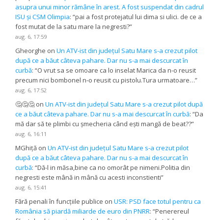
asupra unui minor rămâne în arest. A fost suspendat din cadrul
ISU și CSM Olimpia
: “
pai a fost protejatul lui dima si ulici. de ce a
fost mutat de la satu mare la negresti?
”
aug. 6, 17:59
Gheorghe
on
Un ATV-ist din județul Satu Mare s-a crezut pilot
după ce a băut câteva pahare. Dar nu s-a mai descurcat în
curbă
: “
O vrut sa se omoare ca lo inselat Marica da n-o reusit
precum nici bombonel n-o reusit cu pistolu.Tura urmatoare…
”
aug. 6, 17:52
🤔🤔🤔
on
Un ATV-ist din județul Satu Mare s-a crezut pilot după
ce a băut câteva pahare. Dar nu s-a mai descurcat în curbă
: “
Da
mă dar să te plimbi cu șmecheria când ești mangă de beat??
”
aug. 6, 16:11
MGhiță
on
Un ATV-ist din județul Satu Mare s-a crezut pilot
după ce a băut câteva pahare. Dar nu s-a mai descurcat în
curbă
: “
Dă-l in măsa,bine ca no omorât pe nimeni.Politia din
negresti este mână in mână cu acesti inconstienti
”
aug. 6, 15:41
Fără penali în funcțiile publice
on
USR: PSD face totul pentru ca
România să piardă miliarde de euro din PNRR
: “
Penerereul