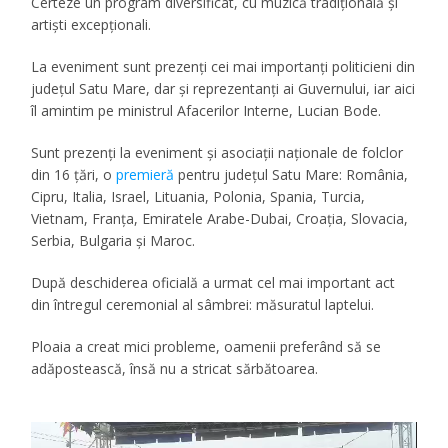
Certeze un program diversificat, cu muzică tradițională și
artiști excepționali.
La eveniment sunt prezenți cei mai importanți politicieni din
județul Satu Mare, dar și reprezentanți ai Guvernului, iar aici
îl amintim pe ministrul Afacerilor Interne, Lucian Bode.
Sunt prezenți la eveniment și asociații naționale de folclor
din 16 țări, o
premieră
pentru județul Satu Mare: România,
Cipru, Italia, Israel, Lituania, Polonia, Spania, Turcia,
Vietnam, Franța, Emiratele Arabe-Dubai, Croația, Slovacia,
Serbia, Bulgaria și Maroc.
După deschiderea oficială a urmat cel mai important act
din întregul ceremonial al sâmbrei: măsuratul laptelui.
Ploaia a creat mici probleme, oamenii preferând să se
adăpostească, însă nu a stricat sărbătoarea.
Player