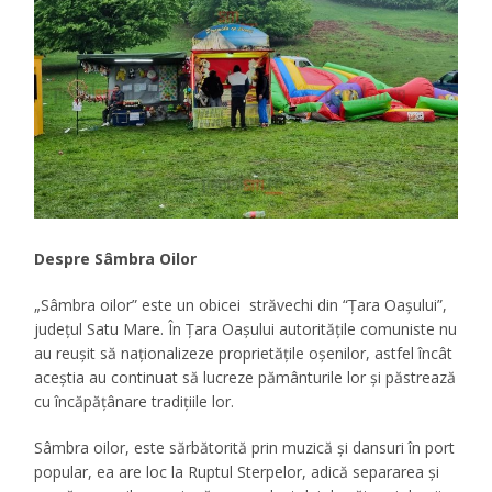
Despre Sâmbra Oilor
„Sâmbra oilor” este un obicei străvechi din “Ţara Oaşului”,
judeţul Satu Mare. În Ţara Oaşului autorităţile comuniste nu
au reuşit să naţionalizeze proprietăţile oşenilor, astfel încât
aceştia au continuat să lucreze pământurile lor şi păstrează
cu încăpăţânare tradiţiile lor.
Sâmbra oilor, este sărbătorită prin muzică şi dansuri în port
popular, ea are loc la Ruptul Sterpelor, adică separarea şi