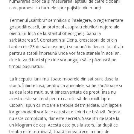
numărarea oilor ca şi măsurarea laptelui de către ciobanii
care pornesc cu turmele spre pajiştile din munţi.
Termenul „sâmbră” semnifică o înţelegere, o reglementare
gospodărească, un protocol asupra treburilor majore ale
oieritului. Încă de la Sfântul Gheorghe şi până la
sărbătoarea Sf. Constantin şi Elena, crescătorii de oi din
toate cele 23 de sate oşeneşti se adună în fiecare localitate
pentru a stabili împreună unde vor face stânele în acel an,
cine le va fi baci şi pe cine vor angaja să le păzească pe
timpul păşunatului.
La începutul lunii mai toate mioarele din sat sunt duse la
stână. Înainte însă, pentru ca animalele să fie sănătoase şi
să dea lapte mult, sunt binecuvantate de preot. Însă nu
acesta este secretul pentru ca oile să dea mult lapte.
Ciobanii spun că mioarele trebuie dezmierdate. Din laptele
lor gospodarii vor face caş şi alte soiuri de brânză. Reţeta
nu este complicată, dar este secretă. Şase litri de lapte la
un kilogram de caş. Acesta este pus la stors, iar după ce
treaba este terminată, toată lumea trece la dans de