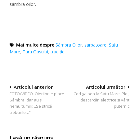
sâmbra oilor.
Mai multe despre
Sâmbra Oilor
,
sarbatoare
,
Satu
Mare
,
Tara Oasului
,
tradiție
Navigare
Articolul anterior
Articolul următor
FOTO/VIDEO. Oierilor le place
Cod galben la Satu Mare. Ploi,
în
Sâmbra, dar au și
descărcări electrice și vânt
articole
nemulțumiri: ,,Se strică
puternic
treburile…”
Lasă un răspuns