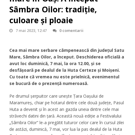
Sâmbra Oilor: tradiție,
culoare și ploaie
7 mai 2023, 12:47
0 comentarii
Cea mai mare serbare câmpenească din județul Satu
Mare, Sâmbra Oilor, a început. Deschiderea oficială a
avut loc duminică, 7 mai, la ora 12.00, și se
desfășoară pe dealul de la Huta Certeze şi Moişeni.
Cu toate că vremea nu este prielnică, evenimentul
se bucură de o prezență numeroasă.
Pe drumul şerpuitor care uneşte Ţara Oaşului de
Maramureş, chiar pe hotarul dintre cele două judeţe, Pasul
Huta a devenit și în acest an gazda uneia dintre cele mai
străvechi datini din ţară. Această nouă ediție a Festivalului
„Sâmbra Oilor” le-a pregătit tuturor celor care în cursul zilei
de astăzi, duminică, 7 mai, vor lua la pas dealul de la Huta