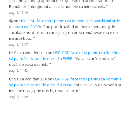
făcut de ghinea și aprobat de câțu este un act de trădare a
României!!(Intenționat am scris numele cu minuscule)…
”
aug. 6, 15:19
🤪
on
USR: PSD face totul pentru ca România să piardă miliarde
de euro din PNRR
: “
Sau parafrazând pe fostul meu coleg de
facultate nord-corean care știa și nu prea românește (nu e de
mirare) ‘bou…
”
aug. 6, 15:07
Ur Szula von der Lula
on
USR: PSD face totul pentru ca România
să piardă miliarde de euro din PNRR
: “
Vaca e vacă, e tot vacă
dacă e o vacă userista.
”
aug. 6, 14:42
Ur Szula von der Lula
on
USR: PSD face totul pentru ca România
să piardă miliarde de euro din PNRR
: “
ALUPIGUS & IEUM pana iți
iese pe nas și prin urechi, rahat cu ochi.
”
aug. 6, 14:39