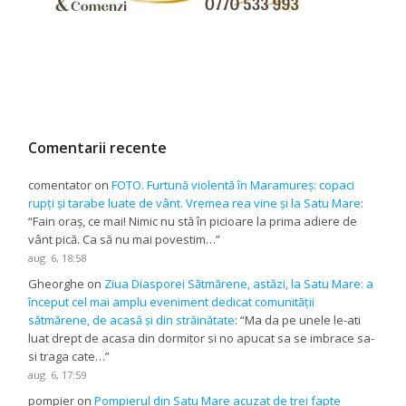
Comentarii recente
comentator
on
FOTO. Furtună violentă în Maramureș: copaci
rupți și tarabe luate de vânt. Vremea rea vine și la Satu Mare
:
“
Fain oraș, ce mai! Nimic nu stă în picioare la prima adiere de
vânt pică. Ca să nu mai povestim…
”
aug. 6, 18:58
Gheorghe
on
Ziua Diasporei Sătmărene, astăzi, la Satu Mare: a
început cel mai amplu eveniment dedicat comunității
sătmărene, de acasă și din străinătate
: “
Ma da pe unele le-ati
luat drept de acasa din dormitor si no apucat sa se imbrace sa-
si traga cate…
”
aug. 6, 17:59
pompier
on
Pompierul din Satu Mare acuzat de trei fapte