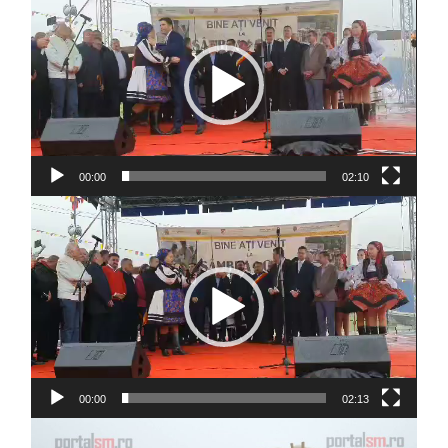
video
00:00
02:10
Player
video
00:00
02:13