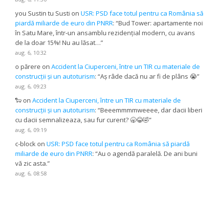
you Sustin tu Susti
on
USR: PSD face totul pentru ca România să
piardă miliarde de euro din PNRR
: “
Bud Tower: apartamente noi
în Satu Mare, într-un ansamblu rezidențial modern, cu avans
de la doar 15%! Nu au lăsat…
”
aug. 6, 10:32
o părere
on
Accident la Ciuperceni, între un TIR cu materiale de
construcții și un autoturism
: “
Aș râde dacă nu ar fi de plâns 😭
”
aug. 6, 09:23
🐑
on
Accident la Ciuperceni, între un TIR cu materiale de
construcții și un autoturism
: “
Beeemmmmweeee, dar dacii liberi
cu dacii semnalizeaza, sau fur curent? 🥱😂🤣
”
aug. 6, 09:19
c-block
on
USR: PSD face totul pentru ca România să piardă
miliarde de euro din PNRR
: “
Au o agendă paralelă. De ani buni
vă zic asta.
”
aug. 6, 08:58