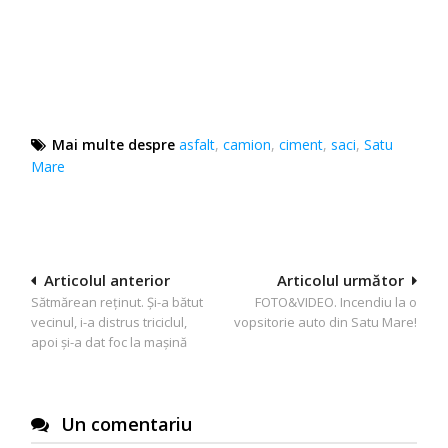
Mai multe despre
asfalt
,
camion
,
ciment
,
saci
,
Satu
Mare
Navigare
Articolul anterior
Articolul următor
Sătmărean reținut. Și-a bătut
FOTO&VIDEO. Incendiu la o
în
vecinul, i-a distrus triciclul,
vopsitorie auto din Satu Mare!
articole
apoi și-a dat foc la mașină
Un comentariu