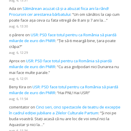
aug. 6, 13:31
Ada
on
Sătmărean acuzat că și-a abuzat fiica ani la rând!
Procurorii cer arestarea bărbatului
: “
Un om sănătos la cap cum
poate face așa ceva cu fata vitregă de 8 ani și 7 ani la…
”
aug. 6, 13:30
o părere
on
USR: PSD face totul pentru ca România să piardă
miliarde de euro din PNRR
: “
Ție să-ti meargă bine, țara poate
crăpa?
”
aug. 6, 12:29
Aprox
on
USR: PSD face totul pentru ca România să piardă
miliarde de euro din PNRR
: “
Cu asa godpodari nici Dunarea nu
mai face multe parale.
”
aug. 6, 12:01
Beny Kira
on
USR: PSD face totul pentru ca România să piardă
miliarde de euro din PNRR
: “
Hai PNL! Hai USR!
”
aug. 6, 11:54
comentator
on
Cinci seri, cinci spectacole de teatru de excepție
în cadrul ediției jubiliare a Zilelor Culturale Partium
: “
Și noi pe
buda voastră. Stați acasă că nu are loc de voi omul nici la
Aquastar și nici la…
”
aug. 6, 11:36