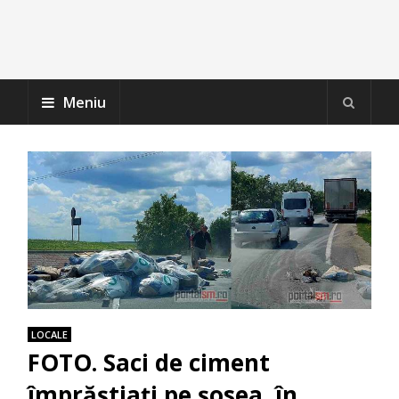
Meniu
LOCALE
FOTO. Saci de ciment
împrăștiați pe șosea, în