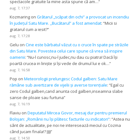
spectacole gratuite la mine asta spune că am…
”
aug. 7, 17:37
Kozmaring
on
Grătarul „scăpat din ochi” a provocat un incendiu
în județul Satu Mare. ,,Bucătarul” a fost amendat
: “
Micii si
gratarul cum a iesit?
”
aug. 7, 17:28
Gelu
on
Cine este bărbatul văzut cu o cruce în spate pe străzile
din Satu Mare. Povestea celui care spune că vrea să inspire
oamenii
: “
Nu-l cunosc,nu-l judec,nu dau cu piatra! Dacă își
poartă crucea in liniște și își vede de drumul lui e ok…
”
aug. 7, 16:58
Pop
on
Meteorologii prelungesc Codul galben: Satu Mare
rămâne sub avertizare de vijelii și averse torențiale
: “
Egal cu
zero Codul galben,cand anunta cod galben,inseamna slabe
sanse de ploaie sau furtuna
”
aug. 7, 16:19
Flaviu
on
Deputatul Mircea Govor, mesaj dur pentru premierul
Bolojan: „Românii nu își plătesc facturile cu indicatori”
: “
Astea nu
sânt de actualitate, pe noi ne interesează meciul cu Cozma
când jucam finala!?:))))
”
aug. 7, 14:50