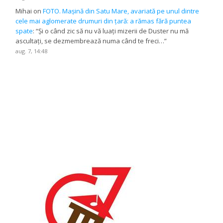
Mihai
on
FOTO. Mașină din Satu Mare, avariată pe unul dintre
cele mai aglomerate drumuri din țară: a rămas fără puntea
spate
: “
Și o când zic să nu vă luați mizerii de Duster nu mă
ascultați, se dezmembrează numa când te freci…
”
aug. 7, 14:48