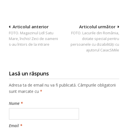
Navigare
Articolul anterior
Articolul următor
FOTO. Magazinul Lidl Satu
FOTO. Lacurile din România,
în
Mare, închis! Zeci de oameni
dotate special pentru
articole
s-au întors de la intrare
persoanele cu dizabilități cu
ajutorul CaiacSMile
Lasă un răspuns
Adresa ta de email nu va fi publicată.
Câmpurile obligatorii
sunt marcate cu
*
Nume
*
Email
*