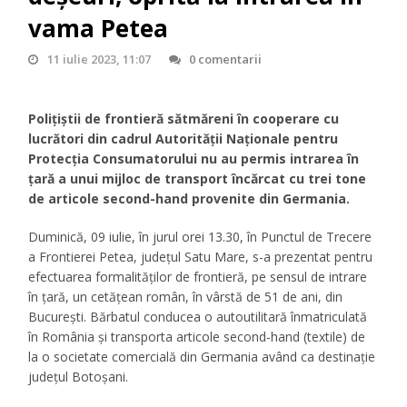
vama Petea
11 iulie 2023, 11:07
0 comentarii
Poliţiştii de frontieră sătmăreni în cooperare cu
lucrători din cadrul Autorității Naționale pentru
Protecția Consumatorului nu au permis intrarea în
ţară a unui mijloc de transport încărcat cu trei tone
de articole second-hand provenite din Germania.
Duminică, 09 iulie, în jurul orei 13.30, în Punctul de Trecere
a Frontierei Petea, județul Satu Mare, s-a prezentat pentru
efectuarea formalităților de frontieră, pe sensul de intrare
în ţară, un cetățean român, în vârstă de 51 de ani, din
București. Bărbatul conducea o autoutilitară înmatriculată
în România și transporta articole second-hand (textile) de
la o societate comercială din Germania având ca destinație
judeţul Botoșani.