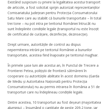
Existând suspiciuni cu privire la legalitatea acestui transport
de articole, a fost solicitat sprijin autorizat reprezentanților
Comisariatului Județean pentru Protecția Consumatorului
Satu Mare care au stabilit că bunurile transportate – în total
trei tone – nu pot intra pe teritoriul României întrucât nu
sunt îndeplinite condițiile legale (transportul nu este însoțit
de certificatul de curățare, dezinfecție, dezinsecție).
Drept urmare, autoritățile de control au dispus
nepermiterea intrării pe teritoriul României a bunurilor
transportate, acestea fiind înapoiate pe teritoriul maghiar.
În primele șase luni ale acestui an, în Punctul de Trecere a
Frontierei Petea, polițiștii de frontieră sătmăreni în
cooperare cu autoritățile abilitate în acest domeniu (Garda
de Mediu și Autoritatea Națională pentru Protecția
Consumatorului) nu au permis intrarea în România a 51 de
transporturi care nu îndeplineau condițiile legale.
Dintre acestea, 10 transporturi au fost deșeuri (majoritatea
aluminiu) – însumând o cantitate de peste 209,2 tone, iar