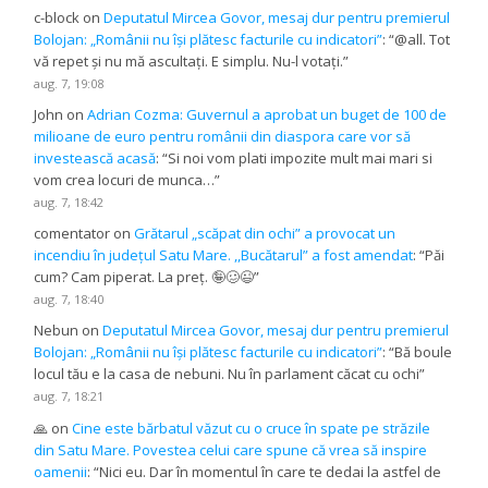
c-block
on
Deputatul Mircea Govor, mesaj dur pentru premierul
Bolojan: „Românii nu își plătesc facturile cu indicatori”
: “
@all. Tot
vă repet și nu mă ascultați. E simplu. Nu-l votați.
”
aug. 7, 19:08
John
on
Adrian Cozma: Guvernul a aprobat un buget de 100 de
milioane de euro pentru românii din diaspora care vor să
investească acasă
: “
Si noi vom plati impozite mult mai mari si
vom crea locuri de munca…
”
aug. 7, 18:42
comentator
on
Grătarul „scăpat din ochi” a provocat un
incendiu în județul Satu Mare. ,,Bucătarul” a fost amendat
: “
Păi
cum? Cam piperat. La preț. 🤪🥴😉
”
aug. 7, 18:40
Nebun
on
Deputatul Mircea Govor, mesaj dur pentru premierul
Bolojan: „Românii nu își plătesc facturile cu indicatori”
: “
Bă boule
locul tău e la casa de nebuni. Nu în parlament căcat cu ochi
”
aug. 7, 18:21
🙏
on
Cine este bărbatul văzut cu o cruce în spate pe străzile
din Satu Mare. Povestea celui care spune că vrea să inspire
oamenii
: “
Nici eu. Dar în momentul în care te dedai la astfel de