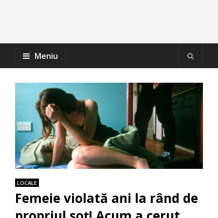
Meniu
LOCALE
Femeie violată ani la rând de
propriul soț! Acum a cerut