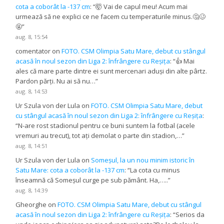
cota a coborât la -137 cm
: “
🤯 Vai de capul meu! Acum mai
urmează să ne explici ce ne facem cu temperaturile minus.🤔🥴
🤬
”
aug. 8, 15:54
comentator
on
FOTO. CSM Olimpia Satu Mare, debut cu stângul
acasă în noul sezon din Liga 2: înfrângere cu Reșița
: “
👍 Mai
ales că mare parte dintre ei sunt mercenari aduși din alte pârtz.
Pardon părți. Nu ai să nu…
”
aug. 8, 14:53
Ur Szula von der Lula
on
FOTO. CSM Olimpia Satu Mare, debut
cu stângul acasă în noul sezon din Liga 2: înfrângere cu Reșița
:
“
N-are rost stadionul pentru ce buni suntem la fotbal (acele
vremuri au trecut), tot ați demolat o parte din stadion,…
”
aug. 8, 14:51
Ur Szula von der Lula
on
Someșul, la un nou minim istoric în
Satu Mare: cota a coborât la -137 cm
: “
La cota cu minus
înseamnă că Someșul curge pe sub pământ. Ha,…..
”
aug. 8, 14:39
Gheorghe
on
FOTO. CSM Olimpia Satu Mare, debut cu stângul
acasă în noul sezon din Liga 2: înfrângere cu Reșița
: “
Serios da