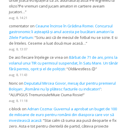
unde joaca echipa(era sa zic adunatura) asta?Pe legheleu la
olizo?Pe vremuri cand jucam amatori in cartiere aveam
jucatori…
”
aug. 8, 14:21
comentator
on
Ceaune încinse în Grădina Romei. Concursul
gastronomic îi așteaptă și anul acesta pe bucătarii amatori la
Zilele Partium
: “
Scriu aici că de meciul de fotbal nu se scrie. E si
de înteles. Ceseme a luat două mue acasă…
”
aug. 8, 13:07
De aici fiecare înțelege ce vrea
on
Bărbat de 71 de ani, prins la
volanul unui TIR cu permisul suspendat, în Satu Mare. Un tânăr
fără permis, oprit și el de polițiști
: “
Old&restless.😉
”
aug. 8, 11:43
Noric
on
Deputatul Mircea Govor, mesaj dur pentru premierul
Bolojan: „Românii nu își plătesc facturile cu indicatori”
:
“
ALUPIGUS Tremuriciule!Muie Ciuma Rosie!
”
aug. 8, 11:18
c-block
on
Adrian Cozma: Guvernul a aprobat un buget de 100
de milioane de euro pentru românii din diaspora care vor să
investească acasă
: “
Stai calm că suma aia pusă deoparte e fix
zero. Asta e tot pentru clientelă de partid, câteva proiecte