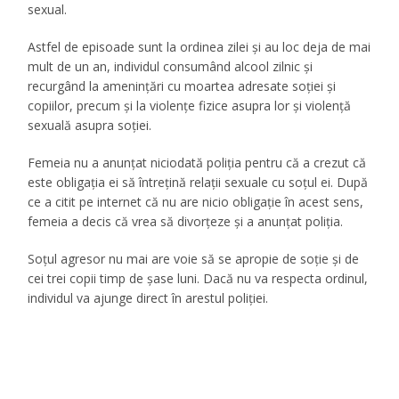
sexual.
Astfel de episoade sunt la ordinea zilei și au loc deja de mai
mult de un an, individul consumând alcool zilnic și
recurgând la ameninţări cu moartea adresate soției și
copiilor, precum și la violențe fizice asupra lor și violenţă
sexuală asupra soţiei.
Femeia nu a anunțat niciodată poliția pentru că a crezut că
este obligația ei să întrețină relații sexuale cu soțul ei. După
ce a citit pe internet că nu are nicio obligație în acest sens,
femeia a decis că vrea să divorțeze și a anunțat poliția.
Soțul agresor nu mai are voie să se apropie de soție și de
cei trei copii timp de șase luni. Dacă nu va respecta ordinul,
individul va ajunge direct în arestul poliției.