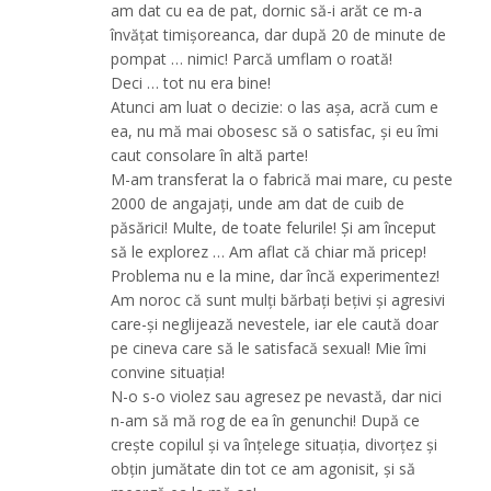
am dat cu ea de pat, dornic să-i arăt ce m-a
învățat timișoreanca, dar după 20 de minute de
pompat … nimic! Parcă umflam o roată!
Deci … tot nu era bine!
Atunci am luat o decizie: o las așa, acră cum e
ea, nu mă mai obosesc să o satisfac, și eu îmi
caut consolare în altă parte!
M-am transferat la o fabrică mai mare, cu peste
2000 de angajați, unde am dat de cuib de
păsărici! Multe, de toate felurile! Și am început
să le explorez … Am aflat că chiar mă pricep!
Problema nu e la mine, dar încă experimentez!
Am noroc că sunt mulți bărbați bețivi și agresivi
care-și neglijează nevestele, iar ele caută doar
pe cineva care să le satisfacă sexual! Mie îmi
convine situația!
N-o s-o violez sau agresez pe nevastă, dar nici
n-am să mă rog de ea în genunchi! După ce
crește copilul și va înțelege situația, divorțez și
obțin jumătate din tot ce am agonisit, și să