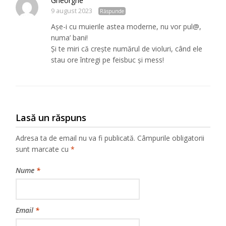
Gheorghe
9 august 2023
Răspunde
Așe-i cu muierile astea moderne, nu vor pul@,
numa’ bani!
Și te miri că crește numărul de violuri, când ele
stau ore întregi pe feisbuc și mess!
Lasă un răspuns
Adresa ta de email nu va fi publicată.
Câmpurile obligatorii
sunt marcate cu
*
Nume
*
Email
*