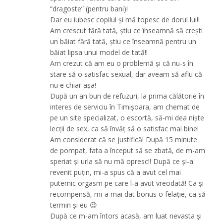
“dragoste” (pentru bani)!
Dar eu iubesc copilul și mă topesc de dorul lui!!
Am crescut fără tată, știu ce înseamnă să crești
un băiat fără tată, știu ce înseamnă pentru un
băiat lipsa unui model de tată!!
Am crezut că am eu o problemă și că nu-s în
stare să o satisfac sexual, dar aveam să aflu că
nu e chiar așa!
După un an bun de refuzuri, la prima călătorie în
interes de serviciu în Timișoara, am chemat de
pe un site specializat, o escortă, să-mi dea niște
lecții de sex, ca să învăț să o satisfac mai bine!
Am considerat că se justifică! După 15 minute
de pompat, fata a început să se zbată, de m-am
speriat și urla să nu mă opresc!! După ce și-a
revenit puțin, mi-a spus că a avut cel mai
puternic orgasm pe care l-a avut vreodată! Ca și
recompensă, mi-a mai dat bonus o felație, ca să
termin și eu 😉
După ce m-am întors acasă, am luat nevasta și