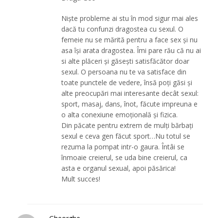
Niște probleme ai stu în mod sigur mai ales
dacă tu confunzi dragostea cu sexul. O
femeie nu se mărită pentru a face sex și nu
asa își arata dragostea. Îmi pare rău că nu ai
si alte plăceri și găsești satisfăcător doar
sexul. O persoana nu te va satisface din
toate punctele de vedere, însă poți găsi și
alte preocupări mai interesante decât sexul:
sport, masaj, dans, înot, făcute impreuna e
o alta conexiune emoțională și fizica.
Din păcate pentru extrem de mulți bărbați
sexul e ceva gen făcut sport…Nu totul se
rezuma la pompat intr-o gaura. Întâi se
înmoaie creierul, se uda bine creierul, ca
asta e organul sexual, apoi păsărica!
Mult succes!