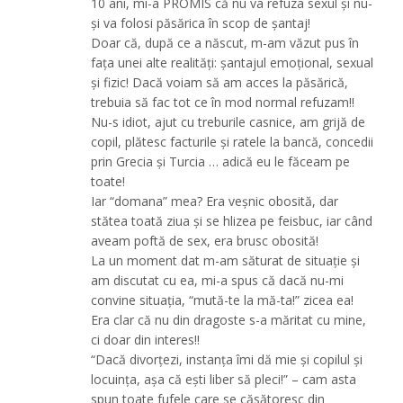
10 ani, mi-a PROMIS că nu va refuza sexul și nu-
și va folosi păsărica în scop de șantaj!
Doar că, după ce a născut, m-am văzut pus în
fața unei alte realități: șantajul emoțional, sexual
și fizic! Dacă voiam să am acces la păsărică,
trebuia să fac tot ce în mod normal refuzam!!
Nu-s idiot, ajut cu treburile casnice, am grijă de
copil, plătesc facturile și ratele la bancă, concedii
prin Grecia și Turcia … adică eu le făceam pe
toate!
Iar “domana” mea? Era veșnic obosită, dar
stătea toată ziua și se hlizea pe feisbuc, iar când
aveam poftă de sex, era brusc obosită!
La un moment dat m-am săturat de situație și
am discutat cu ea, mi-a spus că dacă nu-mi
convine situația, “mută-te la mă-ta!” zicea ea!
Era clar că nu din dragoste s-a măritat cu mine,
ci doar din interes!!
“Dacă divorțezi, instanța îmi dă mie și copilul și
locuința, așa că ești liber să pleci!” – cam asta
spun toate fufele care se căsătoresc din