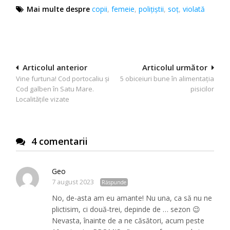
Mai multe despre
copii
,
femeie
,
poliţiştii
,
soț
,
violată
Navigare
Articolul anterior
Articolul următor
Vine furtuna! Cod portocaliu și
5 obiceiuri bune în alimentația
în
Cod galben în Satu Mare.
pisicilor
articole
Localitățile vizate
4 comentarii
Geo
7 august 2023
Răspunde
No, de-asta am eu amante! Nu una, ca să nu ne
plictisim, ci două-trei, depinde de … sezon 😉
Nevasta, înainte de a ne căsători, acum peste