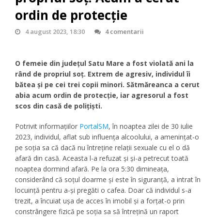
ordin de protecție
4 august 2023, 18:30
4 comentarii
O femeie din județul Satu Mare a fost violată ani la
rând de propriul soț. Extrem de agresiv, individul îi
bătea și pe cei trei copii minori. Sătmăreanca a cerut
abia acum ordin de protecție, iar agresorul a fost
scos din casă de polițiști.
Potrivit informațiilor
PortalSM
, în noaptea zilei de 30 iulie
2023, individul, aflat sub influenţa alcoolului, a amenințat-o
pe soţia sa că dacă nu întreține relaţii sexuale cu el o dă
afară din casă. Aceasta l-a refuzat și și-a petrecut toată
noaptea dormind afară. Pe la ora 5:30 dimineaţa,
considerând că soțul doarme și este în siguranţă, a intrat în
locuinţă pentru a-și pregăti o cafea. Doar că individul s-a
trezit, a încuiat ușa de acces în imobil și a forțat-o prin
constrângere fizică pe soția sa să întrețină un raport