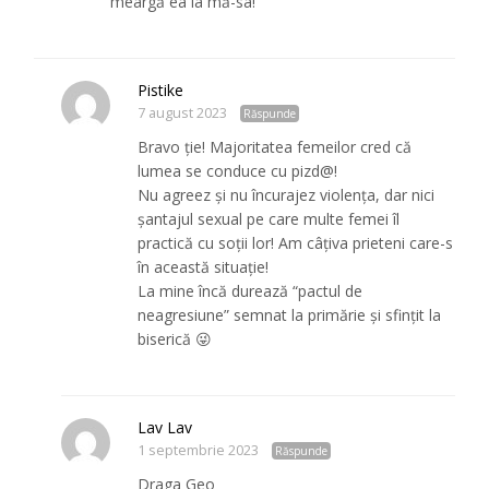
meargă ea la mă-sa!
Pistike
7 august 2023
Răspunde
Bravo ție! Majoritatea femeilor cred că
lumea se conduce cu pizd@!
Nu agreez și nu încurajez violența, dar nici
șantajul sexual pe care multe femei îl
practică cu soții lor! Am câțiva prieteni care-s
în această situație!
La mine încă durează “pactul de
neagresiune” semnat la primărie și sfințit la
biserică 😜
Lav Lav
1 septembrie 2023
Răspunde
Draga Geo