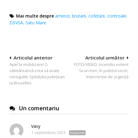
Mai multe despre
amenzi
,
brutarii
,
cofetării
,
controale
,
DSVSA
,
Satu Mare
Navigare
Articolul anterior
Articolul următor
Apel la mobilizare! O
FOTO/VIDEO. Incendiu violent
în
sătmăreancă vrea să arate
la un tren, în județul vecin.
articole
neregulile Spitalului Județean
Intervenție de urgență
la Bruxelles
Un comentariu
Vasy
1 septembrie 2023
Răspunde