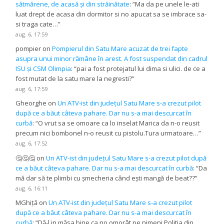
sătmărene, de acasă și din străinătate
: “
Ma da pe unele le-ati
luat drept de acasa din dormitor si no apucat sa se imbrace sa-
si traga cate…
”
aug. 6, 17:59
pompier
on
Pompierul din Satu Mare acuzat de trei fapte
asupra unui minor rămâne în arest. A fost suspendat din cadrul
ISU și CSM Olimpia
: “
pai a fost protejatul lui dima si ulici. de ce a
fost mutat de la satu mare la negresti?
”
aug. 6, 17:59
Gheorghe
on
Un ATV-ist din județul Satu Mare s-a crezut pilot
după ce a băut câteva pahare. Dar nu s-a mai descurcat în
curbă
: “
O vrut sa se omoare ca lo inselat Marica da n-o reusit
precum nici bombonel n-o reusit cu pistolu.Tura urmatoare…
”
aug. 6, 17:52
🤔🤔🤔
on
Un ATV-ist din județul Satu Mare s-a crezut pilot după
ce a băut câteva pahare. Dar nu s-a mai descurcat în curbă
: “
Da
mă dar să te plimbi cu șmecheria când ești mangă de beat??
”
aug. 6, 16:11
MGhiță
on
Un ATV-ist din județul Satu Mare s-a crezut pilot
după ce a băut câteva pahare. Dar nu s-a mai descurcat în
curbă
: “
Dă-l in măsa,bine ca no omorât pe nimeni.Politia din