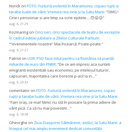
Norick
on
FOTO. Furtună violentă în Maramureș: copaci rupți și
tarabe luate de vânt. Vremea rea vine și la Satu Mare
: “
OMG !
Cine-i pensionar si are timp sa scrie epitete….😯😛😉
”
aug. 6, 21:29
Kozmaring
on
Cinci seri, cinci spectacole de teatru de excepție
în cadrul ediției jubiliare a Zilelor Culturale Partium
:
“
“evenimentele noastre” Mai încearcă. Poate-poate.
”
aug. 6, 21:27
Patriot
on
USR: PSD face totul pentru ca România să piardă
miliarde de euro din PNRR
: “
De ce am impresi aca sunteti
emigranti existentiali sau economici, pe intelesul tuturor,
capsunari, majoritatea care boreste p-aci! Ia in…
”
aug. 6, 20:33
comentator
on
FOTO. Furtună violentă în Maramureș: copaci
rupți și tarabe luate de vânt. Vremea rea vine și la Satu Mare
:
“
Fain oraș, ce mai! Nimic nu stă în picioare la prima adiere de
vânt pică. Ca să nu mai povestim…
”
aug. 6, 18:58
Gheorghe
on
Ziua Diasporei Sătmărene, astăzi, la Satu Mare: a
început cel mai amplu eveniment dedicat comunității