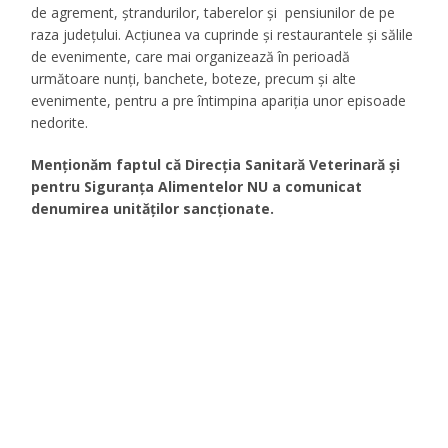
de agrement, ștrandurilor, taberelor și pensiunilor de pe
raza județului. Acțiunea va cuprinde și restaurantele și sălile
de evenimente, care mai organizează în perioadă
următoare nunți, banchete, boteze, precum și alte
evenimente, pentru a pre întimpina apariția unor episoade
nedorite.
Menționăm faptul că Direcția Sanitară Veterinară și
pentru Siguranța Alimentelor NU a comunicat
denumirea unităților sancționate.