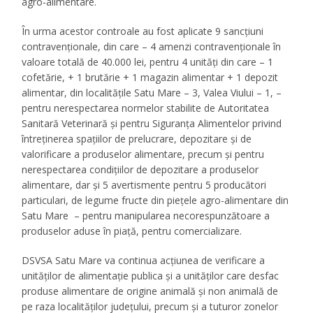
agro-alimentare.
În urma acestor controale au fost aplicate 9 sancțiuni
contravenționale, din care – 4 amenzi contravenționale în
valoare totală de 40.000 lei, pentru 4 unități din care – 1
cofetărie, + 1 brutărie + 1 magazin alimentar + 1 depozit
alimentar, din localitățile Satu Mare – 3, Valea Viului – 1, –
pentru nerespectarea normelor stabilite de Autoritatea
Sanitară Veterinară și pentru Siguranța Alimentelor privind
întreținerea spațiilor de prelucrare, depozitare și de
valorificare a produselor alimentare, precum și pentru
nerespectarea condițiilor de depozitare a produselor
alimentare, dar și 5 avertismente pentru 5 producători
particulari, de legume fructe din piețele agro-alimentare din
Satu Mare – pentru manipularea necorespunzătoare a
produselor aduse în piață, pentru comercializare.
DSVSA Satu Mare va continua acțiunea de verificare a
unităților de alimentație publica și a unităților care desfac
produse alimentare de origine animală și non animală de
pe raza localităților județului, precum și a tuturor zonelor