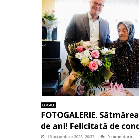
LOCALE
FOTOGALERIE. Sătmărean
de ani! Felicitată de co
16 octombrie 2023, 20:37
0 comentarii