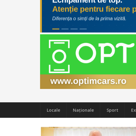
Locale
Naţionale
Sport
Ex