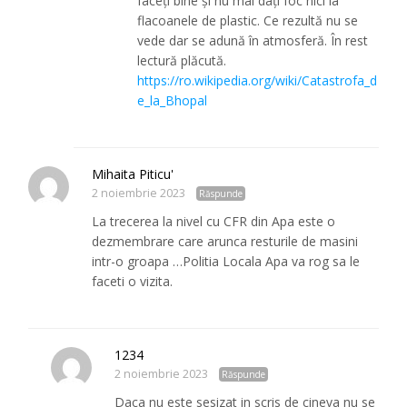
faceți bine și nu mai dați foc nici la
flacoanele de plastic. Ce rezultă nu se
vede dar se adună în atmosferă. În rest
lectură plăcută.
https://ro.wikipedia.org/wiki/Catastrofa_d
e_la_Bhopal
Mihaita Piticu'
2 noiembrie 2023
Răspunde
La trecerea la nivel cu CFR din Apa este o
dezmembrare care arunca resturile de masini
intr-o groapa …Politia Locala Apa va rog sa le
faceti o vizita.
1234
2 noiembrie 2023
Răspunde
Daca nu este sesizat in scris de cineva nu se