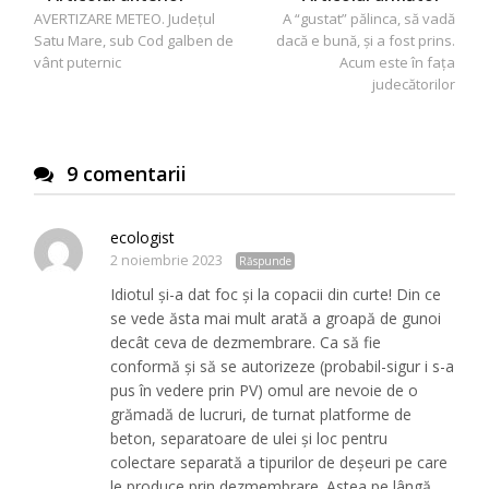
AVERTIZARE METEO. Județul
A “gustat” pălinca, să vadă
în
Satu Mare, sub Cod galben de
dacă e bună, și a fost prins.
articole
vânt puternic
Acum este în fața
judecătorilor
9 comentarii
ecologist
2 noiembrie 2023
Răspunde
Idiotul și-a dat foc și la copacii din curte! Din ce
se vede ăsta mai mult arată a groapă de gunoi
decât ceva de dezmembrare. Ca să fie
conformă și să se autorizeze (probabil-sigur i s-a
pus în vedere prin PV) omul are nevoie de o
grămadă de lucruri, de turnat platforme de
beton, separatoare de ulei și loc pentru
colectare separată a tipurilor de deșeuri pe care
le produce prin dezmembrare. Astea pe lângă