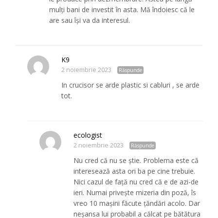
mulți bani de investit în asta. Mă îndoiesc că le
are sau își va da interesul.
K9
2 noiembrie 2023
Răspunde
In crucisor se arde plastic si cabluri , se arde
tot.
ecologist
2 noiembrie 2023
Răspunde
Nu cred că nu se știe. Problema este că
interesează asta ori ba pe cine trebuie.
Nici cazul de față nu cred că e de azi-de
ieri. Numai privește mizeria din poză, îs
vreo 10 mașini făcute țăndări acolo. Dar
neșansa lui probabil a călcat pe bătătura