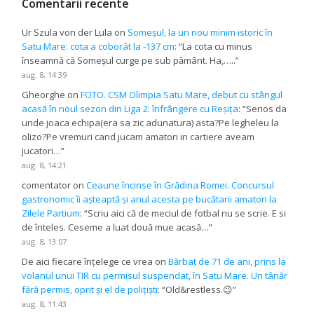
Comentarii recente
Ur Szula von der Lula
on
Someșul, la un nou minim istoric în
Satu Mare: cota a coborât la -137 cm
: “
La cota cu minus
înseamnă că Someșul curge pe sub pământ. Ha,…..
”
aug. 8, 14:39
Gheorghe
on
FOTO. CSM Olimpia Satu Mare, debut cu stângul
acasă în noul sezon din Liga 2: înfrângere cu Reșița
: “
Serios da
unde joaca echipa(era sa zic adunatura) asta?Pe legheleu la
olizo?Pe vremuri cand jucam amatori in cartiere aveam
jucatori…
”
aug. 8, 14:21
comentator
on
Ceaune încinse în Grădina Romei. Concursul
gastronomic îi așteaptă și anul acesta pe bucătarii amatori la
Zilele Partium
: “
Scriu aici că de meciul de fotbal nu se scrie. E si
de înteles. Ceseme a luat două mue acasă…
”
aug. 8, 13:07
De aici fiecare înțelege ce vrea
on
Bărbat de 71 de ani, prins la
volanul unui TIR cu permisul suspendat, în Satu Mare. Un tânăr
fără permis, oprit și el de polițiști
: “
Old&restless.😉
”
aug. 8, 11:43