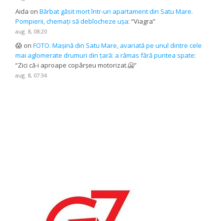
Aida
on
Bărbat găsit mort într-un apartament din Satu Mare.
Pompierii, chemați să deblocheze ușa
: “
Viagra
”
aug. 8, 08:20
😱
on
FOTO. Mașină din Satu Mare, avariată pe unul dintre cele
mai aglomerate drumuri din țară: a rămas fără puntea spate
:
“
Zici că-i aproape copârșeu motorizat.🥶
”
aug. 8, 07:34