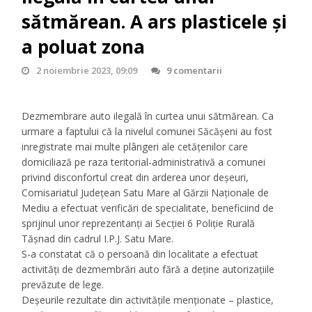
sătmărean. A ars plasticele şi
a poluat zona
2 noiembrie 2023, 09:09
9 comentarii
Dezmembrare auto ilegală în curtea unui sătmărean. Ca
urmare a faptului că la nivelul comunei Săcăşeni au fost
inregistrate mai multe plângeri ale cetăţenilor care
domiciliază pe raza teritorial-administrativă a comunei
privind disconfortul creat din arderea unor deșeuri,
Comisariatul Județean Satu Mare al Gărzii Naţionale de
Mediu a efectuat verificări de specialitate, beneficiind de
sprijinul unor reprezentanți ai Secției 6 Poliție Rurală
Tășnad din cadrul I.P.J. Satu Mare.
S-a constatat că o persoană din localitate a efectuat
activități de dezmembrări auto fără a deține autorizațiile
prevăzute de lege.
Deșeurile rezultate din activităţile menționate – plastice,