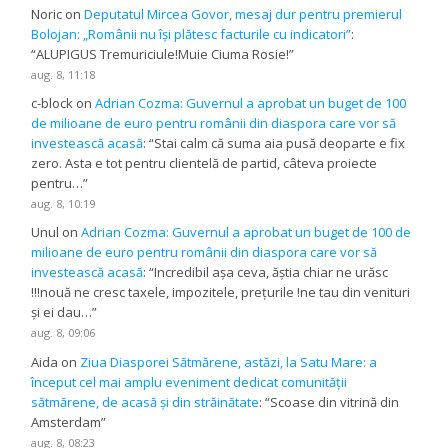
Noric
on
Deputatul Mircea Govor, mesaj dur pentru premierul
Bolojan: „Românii nu își plătesc facturile cu indicatori”
:
“
ALUPIGUS Tremuriciule!Muie Ciuma Rosie!
”
aug. 8, 11:18
c-block
on
Adrian Cozma: Guvernul a aprobat un buget de 100
de milioane de euro pentru românii din diaspora care vor să
investească acasă
: “
Stai calm că suma aia pusă deoparte e fix
zero. Asta e tot pentru clientelă de partid, câteva proiecte
pentru…
”
aug. 8, 10:19
Unul
on
Adrian Cozma: Guvernul a aprobat un buget de 100 de
milioane de euro pentru românii din diaspora care vor să
investească acasă
: “
Incredibil așa ceva, ăștia chiar ne urăsc
!!!nouă ne cresc taxele, impozitele, prețurile !ne tau din venituri
și ei dau…
”
aug. 8, 09:06
Aida
on
Ziua Diasporei Sătmărene, astăzi, la Satu Mare: a
început cel mai amplu eveniment dedicat comunității
sătmărene, de acasă și din străinătate
: “
Scoase din vitrină din
Amsterdam
”
aug. 8, 08:23