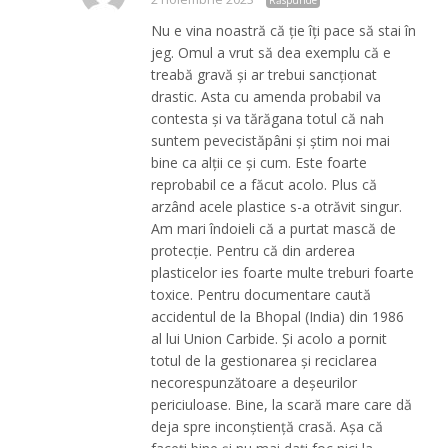
Răspunde
Nu e vina noastră că ție îți pace să stai în
jeg. Omul a vrut să dea exemplu că e
treabă gravă și ar trebui sancționat
drastic. Asta cu amenda probabil va
contesta și va tărăgana totul că nah
suntem pevecistăpâni și știm noi mai
bine ca alții ce și cum. Este foarte
reprobabil ce a făcut acolo. Plus că
arzând acele plastice s-a otrăvit singur.
Am mari îndoieli că a purtat mască de
protecție. Pentru că din arderea
plasticelor ies foarte multe treburi foarte
toxice. Pentru documentare caută
accidentul de la Bhopal (India) din 1986
al lui Union Carbide. Și acolo a pornit
totul de la gestionarea și reciclarea
necorespunzătoare a deșeurilor
periciuloase. Bine, la scară mare care dă
deja spre inconștiență crasă. Așa că