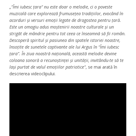
,,”Îmi iubesc țara” nu este doar o melodie, ci o poveste
muzicală care explorează frumusețea tradițiilor, evocând în
acorduri și versuri emoții legate de dragostea pentru țară.
Este un omagiu adus moștenirii noastre culturale și un
strigăt de mândrie pentru tot ceea ce înseamnă să fii român.
Descoperă spiritul și pasiunea din spatele istoriei noastre,
însoțite de sunetele captivante ale lui Argus în “Îmi iubesc
țara”. În ziua noastră națională, această melodie devine
coloana sonoră a recunoștinței și unității, invitându-te să te
lași purtat de valul emoțiilor patriotice”
, se mai arată în
descrierea videoclipului.