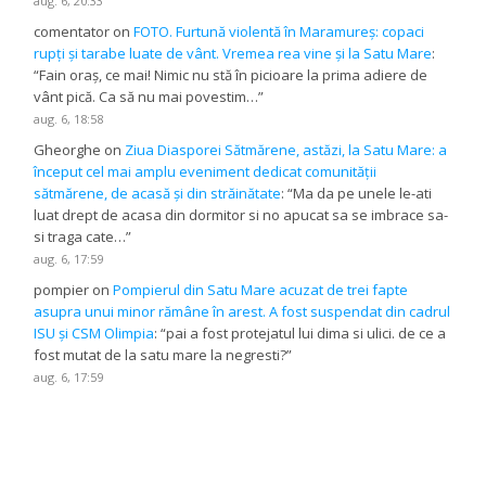
aug. 6, 20:33
comentator
on
FOTO. Furtună violentă în Maramureș: copaci
rupți și tarabe luate de vânt. Vremea rea vine și la Satu Mare
:
“
Fain oraș, ce mai! Nimic nu stă în picioare la prima adiere de
vânt pică. Ca să nu mai povestim…
”
aug. 6, 18:58
Gheorghe
on
Ziua Diasporei Sătmărene, astăzi, la Satu Mare: a
început cel mai amplu eveniment dedicat comunității
sătmărene, de acasă și din străinătate
: “
Ma da pe unele le-ati
luat drept de acasa din dormitor si no apucat sa se imbrace sa-
si traga cate…
”
aug. 6, 17:59
pompier
on
Pompierul din Satu Mare acuzat de trei fapte
asupra unui minor rămâne în arest. A fost suspendat din cadrul
ISU și CSM Olimpia
: “
pai a fost protejatul lui dima si ulici. de ce a
fost mutat de la satu mare la negresti?
”
aug. 6, 17:59