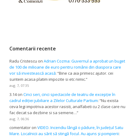
Comentarii recente
Radu Cristescu
on
Adrian Cozma: Guvernul a aprobat un buget
de 100 de milioane de euro pentru românii din diaspora care
vor să investească acasă
: “
Bine ca aia primesc ajutor. cei
suntem acasa platim impozite si etc nimic.
”
aug. 7, 07:35
3.14
on
Cinci seri, cinci spectacole de teatru de excepție în
cadrul ediției jubiliare a Zilelor Culturale Partium
: “
Nu exista
ceva legi impotriva acestor rasisti, analfabeti cu 2 clase care nu
fac decat sa dezbine si sa semene…
”
aug. 7, 06:36
comentator
on
VIDEO. Incendiu lângă o pădure, în județul Satu
Mare. Localnicii au sărit să stingă focul. Au ajuns și pompierii
: