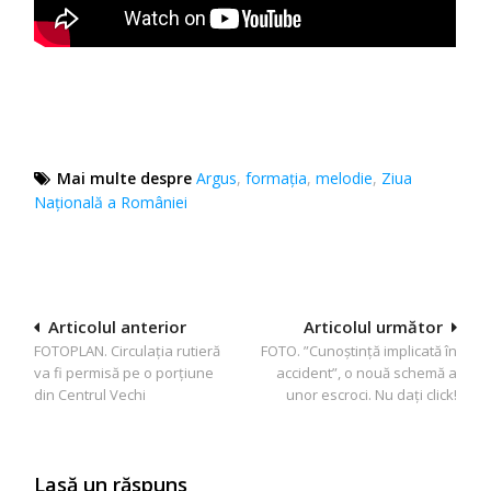
Mai multe despre
Argus
,
formația
,
melodie
,
Ziua
Naţională a României
Navigare
Articolul anterior
Articolul următor
FOTOPLAN. Circulaţia rutieră
FOTO. ”Cunoștință implicată în
în
va fi permisă pe o porţiune
accident”, o nouă schemă a
articole
din Centrul Vechi
unor escroci. Nu dați click!
Lasă un răspuns