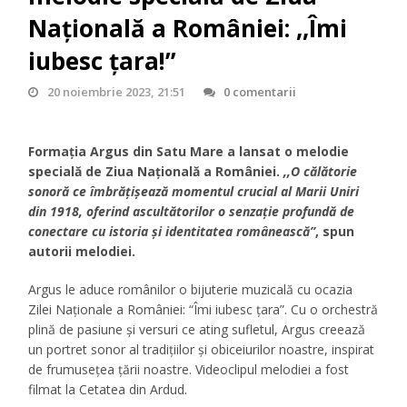
Națională a României: ,,Îmi
iubesc țara!”
20 noiembrie 2023, 21:51
0 comentarii
Formația Argus din Satu Mare a lansat o melodie
specială de Ziua Națională a României.
,,O călătorie
sonoră ce îmbrățișează momentul crucial al Marii Uniri
din 1918, oferind ascultătorilor o senzație profundă de
conectare cu istoria și identitatea românească”
, spun
autorii melodiei.
Argus le aduce românilor o bijuterie muzicală cu ocazia
Zilei Naționale a României: “Îmi iubesc țara”. Cu o orchestră
plină de pasiune și versuri ce ating sufletul, Argus creează
un portret sonor al tradițiilor și obiceiurilor noastre, inspirat
de frumusețea țării noastre. Videoclipul melodiei a fost
filmat la Cetatea din Ardud.