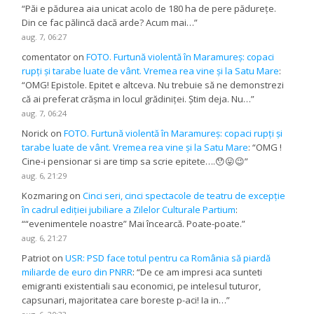
“
Păi e pădurea aia unicat acolo de 180 ha de pere pădurețe.
Din ce fac pălincă dacă arde? Acum mai…
”
aug. 7, 06:27
comentator
on
FOTO. Furtună violentă în Maramureș: copaci
rupți și tarabe luate de vânt. Vremea rea vine și la Satu Mare
:
“
OMG! Epistole. Epitet e altceva. Nu trebuie să ne demonstrezi
că ai preferat crășma in locul grădiniței. Știm deja. Nu…
”
aug. 7, 06:24
Norick
on
FOTO. Furtună violentă în Maramureș: copaci rupți și
tarabe luate de vânt. Vremea rea vine și la Satu Mare
: “
OMG !
Cine-i pensionar si are timp sa scrie epitete….😯😛😉
”
aug. 6, 21:29
Kozmaring
on
Cinci seri, cinci spectacole de teatru de excepție
în cadrul ediției jubiliare a Zilelor Culturale Partium
:
“
“evenimentele noastre” Mai încearcă. Poate-poate.
”
aug. 6, 21:27
Patriot
on
USR: PSD face totul pentru ca România să piardă
miliarde de euro din PNRR
: “
De ce am impresi aca sunteti
emigranti existentiali sau economici, pe intelesul tuturor,
capsunari, majoritatea care boreste p-aci! Ia in…
”