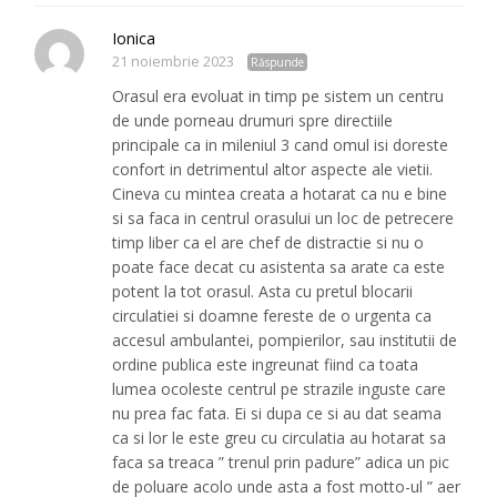
Ionica
21 noiembrie 2023
Răspunde
Orasul era evoluat in timp pe sistem un centru
de unde porneau drumuri spre directiile
principale ca in mileniul 3 cand omul isi doreste
confort in detrimentul altor aspecte ale vietii.
Cineva cu mintea creata a hotarat ca nu e bine
si sa faca in centrul orasului un loc de petrecere
timp liber ca el are chef de distractie si nu o
poate face decat cu asistenta sa arate ca este
potent la tot orasul. Asta cu pretul blocarii
circulatiei si doamne fereste de o urgenta ca
accesul ambulantei, pompierilor, sau institutii de
ordine publica este ingreunat fiind ca toata
lumea ocoleste centrul pe strazile inguste care
nu prea fac fata. Ei si dupa ce si au dat seama
ca si lor le este greu cu circulatia au hotarat sa
faca sa treaca ” trenul prin padure” adica un pic
de poluare acolo unde asta a fost motto-ul ” aer