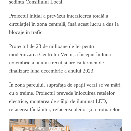
ședința Consiliului Local.
Proiectul inițial a prevăzut
i
nterzicerea totală a
circulației în zona centrală, însă acest lucru a dus
la
blocaje
în trafic.
Proiect
ul
de 23 de milioane de lei pentru
modernizarea Centrului Vechi, a început în luna
noiembrie
a anului trecut
și are ca termen de
finalizare luna decembrie a anului 2023.
În zona parcului, suprafața de spații verzi se va mări
cu o treime.
Proiectul prevede
înlocui
rea
rețelel
or
electrice,
montarea de
stâlpi de iluminat LED,
reface
rea
fântânil
or
, refacerea aleilor și a trotuarelor.