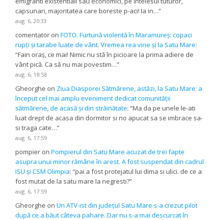
emigranti existentiali sau economici, pe intelesul tuturor,
capsunari, majoritatea care boreste p-aci! Ia in…
”
aug. 6, 20:33
comentator
on
FOTO. Furtună violentă în Maramureș: copaci
rupți și tarabe luate de vânt. Vremea rea vine și la Satu Mare
:
“
Fain oraș, ce mai! Nimic nu stă în picioare la prima adiere de
vânt pică. Ca să nu mai povestim…
”
aug. 6, 18:58
Gheorghe
on
Ziua Diasporei Sătmărene, astăzi, la Satu Mare: a
început cel mai amplu eveniment dedicat comunității
sătmărene, de acasă și din străinătate
: “
Ma da pe unele le-ati
luat drept de acasa din dormitor si no apucat sa se imbrace sa-
si traga cate…
”
aug. 6, 17:59
pompier
on
Pompierul din Satu Mare acuzat de trei fapte
asupra unui minor rămâne în arest. A fost suspendat din cadrul
ISU și CSM Olimpia
: “
pai a fost protejatul lui dima si ulici. de ce a
fost mutat de la satu mare la negresti?
”
aug. 6, 17:59
Gheorghe
on
Un ATV-ist din județul Satu Mare s-a crezut pilot
după ce a băut câteva pahare. Dar nu s-a mai descurcat în