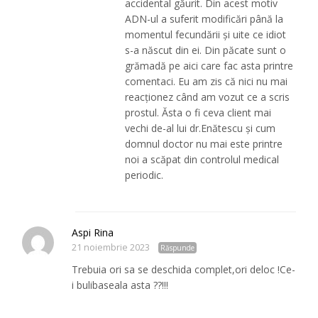
accidental găurit. Din acest motiv
ADN-ul a suferit modificări până la
momentul fecundării și uite ce idiot
s-a născut din ei. Din păcate sunt o
grămadă pe aici care fac asta printre
comentaci. Eu am zis că nici nu mai
reacționez când am vozut ce a scris
prostul. Ăsta o fi ceva client mai
vechi de-al lui dr.Enătescu și cum
domnul doctor nu mai este printre
noi a scăpat din controlul medical
periodic.
Aspi Rina
21 noiembrie 2023
Răspunde
Trebuia ori sa se deschida complet,ori deloc !Ce-
i bulibaseala asta ??!!!