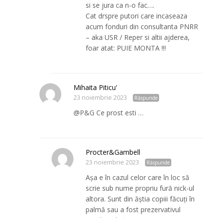
si se jura ca n-o fac….
Cat drspre putori care incaseaza
acum fonduri din consultanta PNRR
– aka USR / Reper si altii ajderea,
foar atat: PUIE MONTA !!!
Mihaita Piticu'
23 noiembrie 2023
Răspunde
@P&G Ce prost esti …
Procter&Gambell
23 noiembrie 2023
Răspunde
Așa e în cazul celor care în loc să
scrie sub nume propriu fură nick-ul
altora. Sunt din ăștia copiii făcuți în
palmă sau a fost prezervativul