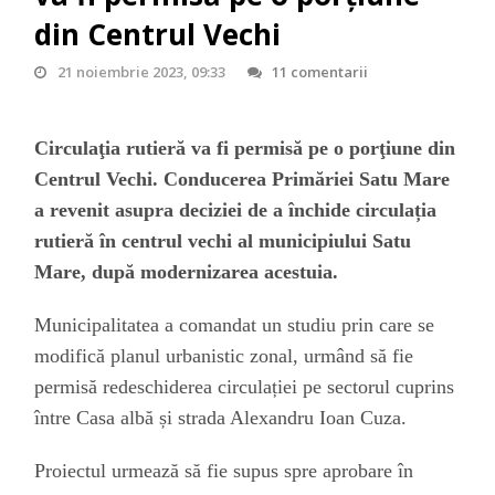
din Centrul Vechi
21 noiembrie 2023, 09:33
11 comentarii
Circulaţia rutieră va fi permisă pe o porţiune din
Centrul Vechi. Conducerea
P
rimăriei
S
atu
M
are
a revenit asupra deciziei de a închide circulația
rutieră în centrul vechi al municipiului Satu
Mare, după modernizarea acestuia.
Municipalitatea a comandat un studiu prin care se
modifică planul urbanistic zonal, urmând să fie
permisă redeschiderea circulației pe sectorul cuprins
între Casa albă și strada Alexandru Ioan
C
uza.
P
roiectul urmează să fie supus spre aprobare în