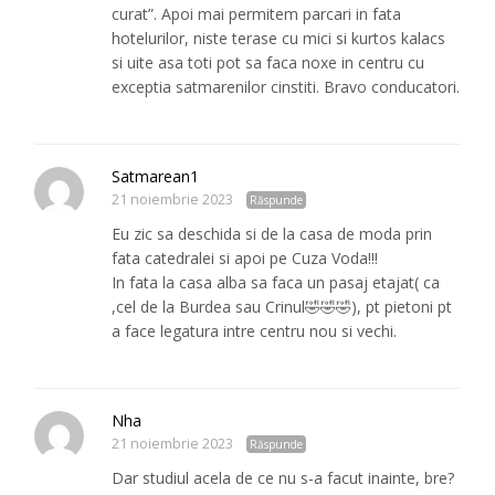
curat”. Apoi mai permitem parcari in fata
hotelurilor, niste terase cu mici si kurtos kalacs
si uite asa toti pot sa faca noxe in centru cu
exceptia satmarenilor cinstiti. Bravo conducatori.
Satmarean1
21 noiembrie 2023
Răspunde
Eu zic sa deschida si de la casa de moda prin
fata catedralei si apoi pe Cuza Voda!!!
In fata la casa alba sa faca un pasaj etajat( ca
,cel de la Burdea sau Crinul🤣🤣🤣), pt pietoni pt
a face legatura intre centru nou si vechi.
Nha
21 noiembrie 2023
Răspunde
Dar studiul acela de ce nu s-a facut inainte, bre?