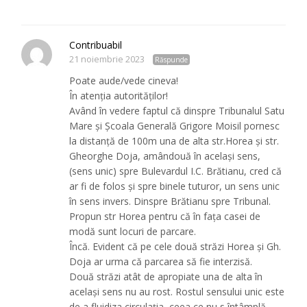
Contribuabil
21 noiembrie 2023
Răspunde
Poate aude/vede cineva!
În atenția autorităților!
Având în vedere faptul că dinspre Tribunalul Satu
Mare și Școala Generală Grigore Moisil pornesc
la distanță de 100m una de alta str.Horea și str.
Gheorghe Doja, amândouă în același sens,
(sens unic) spre Bulevardul I.C. Brătianu, cred că
ar fi de folos și spre binele tuturor, un sens unic
în sens invers. Dinspre Brătianu spre Tribunal.
Propun str Horea pentru că în fața casei de
modă sunt locuri de parcare.
Încă. Evident că pe cele două străzi Horea și Gh.
Doja ar urma că parcarea să fie interzisă.
Două străzi atât de apropiate una de alta în
același sens nu au rost. Rostul sensului unic este
de a fluidiza circulația, ceea ce nu s întâmplă