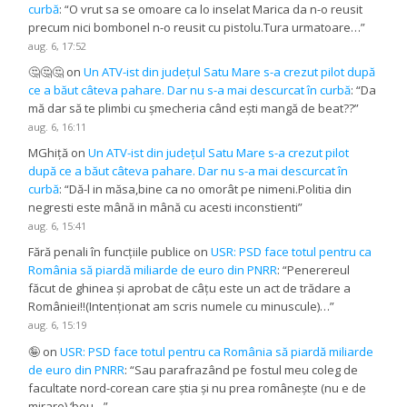
curbă
: “
O vrut sa se omoare ca lo inselat Marica da n-o reusit
precum nici bombonel n-o reusit cu pistolu.Tura urmatoare…
”
aug. 6, 17:52
🤔🤔🤔
on
Un ATV-ist din județul Satu Mare s-a crezut pilot după
ce a băut câteva pahare. Dar nu s-a mai descurcat în curbă
: “
Da
mă dar să te plimbi cu șmecheria când ești mangă de beat??
”
aug. 6, 16:11
MGhiță
on
Un ATV-ist din județul Satu Mare s-a crezut pilot
după ce a băut câteva pahare. Dar nu s-a mai descurcat în
curbă
: “
Dă-l in măsa,bine ca no omorât pe nimeni.Politia din
negresti este mână in mână cu acesti inconstienti
”
aug. 6, 15:41
Fără penali în funcțiile publice
on
USR: PSD face totul pentru ca
România să piardă miliarde de euro din PNRR
: “
Penerereul
făcut de ghinea și aprobat de câțu este un act de trădare a
României!!(Intenționat am scris numele cu minuscule)…
”
aug. 6, 15:19
🤪
on
USR: PSD face totul pentru ca România să piardă miliarde
de euro din PNRR
: “
Sau parafrazând pe fostul meu coleg de
facultate nord-corean care știa și nu prea românește (nu e de
mirare) ‘bou…
”