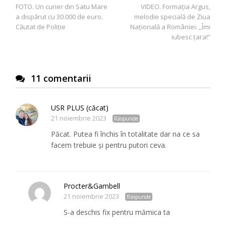
FOTO. Un curier din Satu Mare
VIDEO. Formația Argus,
în
a dispărut cu 30.000 de euro.
melodie specială de Ziua
articole
Căutat de Poliţie
Națională a României: ,,Îmi
iubesc țara!”
11 comentarii
USR PLUS (căcat)
21 noiembrie 2023
Răspunde
Păcat. Putea fi închis în totalitate dar na ce sa
facem trebuie și pentru putori ceva.
Procter&Gambell
21 noiembrie 2023
Răspunde
S-a deschis fix pentru mămica ta