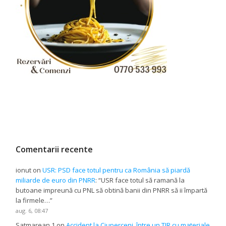
Comentarii recente
ionut
on
USR: PSD face totul pentru ca România să piardă
miliarde de euro din PNRR
: “
USR face totul să ramană la
butoane impreună cu PNL să obtină banii din PNRR să ii împartă
la firmele…
”
aug. 6, 08:47
Satmarean 1
on
Accident la Ciuperceni, între un TIR cu materiale