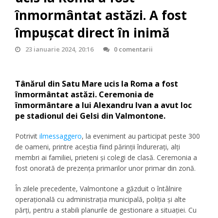
înmormântat astăzi. A fost
împuşcat direct în inimă
23 ianuarie 2024, 20:16
0 comentarii
Tânărul din Satu Mare ucis la Roma a fost
înmormântat astăzi. Ceremonia de
înmormântare a lui Alexandru Ivan a avut loc
pe stadionul dei Gelsi din Valmontone.
Potrivit
ilmessaggero
, la eveniment au participat peste 300
de oameni, printre aceștia fiind părinții îndurerați, alți
membri ai familiei, prieteni și colegi de clasă. Ceremonia a
fost onorată de prezența primarilor unor primar din zonă.
În zilele precedente, Valmontone a găzduit o întâlnire
operațională cu administrația municipală, poliția și alte
părți, pentru a stabili planurile de gestionare a situației. Cu