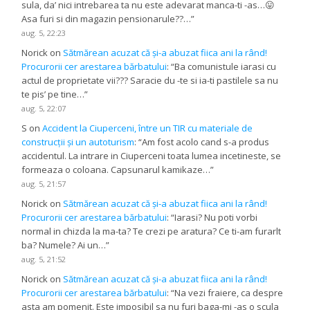
sula, da’ nici intrebarea ta nu este adevarat manca-ti -as…😛
Asa furi si din magazin pensionarule??…
”
aug. 5, 22:23
Norick
on
Sătmărean acuzat că și-a abuzat fiica ani la rând!
Procurorii cer arestarea bărbatului
: “
Ba comunistule iarasi cu
actul de proprietate vii??? Saracie du -te si ia-ti pastilele sa nu
te pis’ pe tine…
”
aug. 5, 22:07
S
on
Accident la Ciuperceni, între un TIR cu materiale de
construcții și un autoturism
: “
Am fost acolo cand s-a produs
accidentul. La intrare in Ciuperceni toata lumea incetineste, se
formeaza o coloana. Capsunarul kamikaze…
”
aug. 5, 21:57
Norick
on
Sătmărean acuzat că și-a abuzat fiica ani la rând!
Procurorii cer arestarea bărbatului
: “
Iarasi? Nu poti vorbi
normal in chizda la ma-ta? Te crezi pe aratura? Ce ti-am furarlt
ba? Numele? Ai un…
”
aug. 5, 21:52
Norick
on
Sătmărean acuzat că și-a abuzat fiica ani la rând!
Procurorii cer arestarea bărbatului
: “
Na vezi fraiere, ca despre
asta am pomenit. Este imposibil sa nu furi baga-mi -as o scula