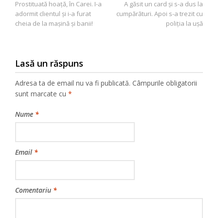
Prostituată hoaţă, în Carei. I-a
A găsit un card şi s-a dus la
în
adormit clientul şi i-a furat
cumpărături. Apoi s-a trezit cu
articole
cheia de la maşină şi banii!
poliţia la uşă
Lasă un răspuns
Adresa ta de email nu va fi publicată.
Câmpurile obligatorii
sunt marcate cu
*
Nume
*
Email
*
Comentariu
*