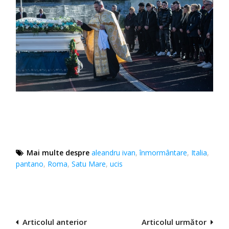
Mai multe despre
aleandru ivan
,
înmormântare
,
Italia
,
pantano
,
Roma
,
Satu Mare
,
ucis
Navigare
Articolul anterior
Articolul următor