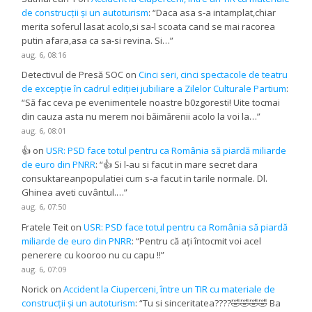
de construcții și un autoturism
: “
Daca asa s-a intamplat,chiar
merita soferul lasat acolo,si sa-l scoata cand se mai racorea
putin afara,asa ca sa-si revina. Si…
”
aug. 6, 08:16
Detectivul de Presă SOC
on
Cinci seri, cinci spectacole de teatru
de excepție în cadrul ediției jubiliare a Zilelor Culturale Partium
:
“
Să fac ceva pe evenimentele noastre b0zgoresti! Uite tocmai
din cauza asta nu merem noi băimărenii acolo la voi la…
”
aug. 6, 08:01
👍
on
USR: PSD face totul pentru ca România să piardă miliarde
de euro din PNRR
: “
👍 Si l-au si facut in mare secret dara
consuktareanpopulatiei cum s-a facut in tarile normale. Dl.
Ghinea aveti cuvântul.…
”
aug. 6, 07:50
Fratele Teit
on
USR: PSD face totul pentru ca România să piardă
miliarde de euro din PNRR
: “
Pentru că ați întocmit voi acel
penerere cu kooroo nu cu capu !!
”
aug. 6, 07:09
Norick
on
Accident la Ciuperceni, între un TIR cu materiale de
construcții și un autoturism
: “
Tu si sinceritatea????🤣🤣🤣🤣 Ba