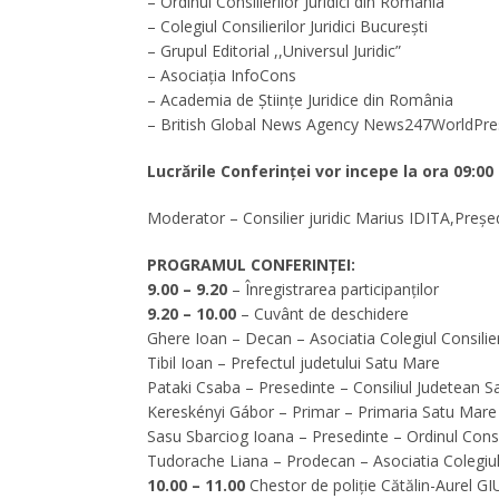
– Ordinul Consilierilor Juridici din Romania
– Colegiul Consilierilor Juridici București
– Grupul Editorial ,,Universul Juridic”
– Asociația InfoCons
– Academia de Științe Juridice din România
– British Global News Agency News247WorldPre
Lucrările Conferinței vor incepe la ora 09:00 
Moderator – Consilier juridic Marius IDITA,Preșe
PROGRAMUL CONFERINȚEI:
9.00 – 9.20
– Înregistrarea participanților
9.20 – 10.00
– Cuvânt de deschidere
Ghere Ioan – Decan – Asociatia Colegiul Consilieri
Tibil Ioan – Prefectul judetului Satu Mare
Pataki Csaba – Presedinte – Consiliul Judetean 
Kereskényi Gábor – Primar – Primaria Satu Mare
Sasu Sbarciog Ioana – Presedinte – Ordinul Consil
Tudorache Liana – Prodecan – Asociatia Colegiul C
10.00 – 11.00
Chestor de poliție Cătălin-Aurel G