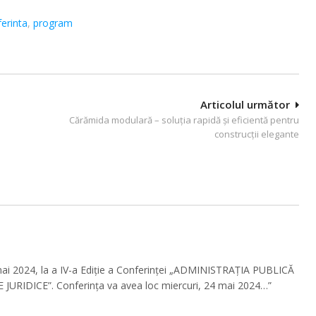
erinta
,
program
Articolul următor
Cărămida modulară – soluţia rapidă şi eficientă pentru
construcţii elegante
 mai 2024, la a IV-a Ediție a Conferinței „ADMINISTRAȚIA PUBLICĂ
RIDICE”. Conferința va avea loc miercuri, 24 mai 2024…”