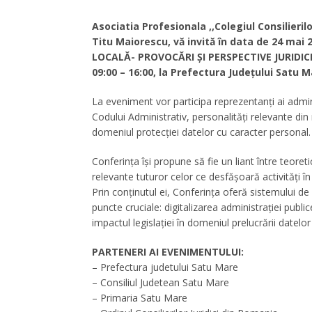
Asociatia Profesionala ,,Colegiul Consilierilo
Titu Maiorescu, vă invită în data de 24 mai 
LOCALĂ- PROVOCĂRI ȘI PERSPECTIVE JURIDICE”.
09:00 – 16:00, la Prefectura Județului Satu M
La eveniment vor participa reprezentanți ai admini
Codului Administrativ, personalități relevante din m
domeniul protecției datelor cu caracter personal.
Conferința își propune să fie un liant între teoretic
relevante tuturor celor ce desfășoară activități în 
Prin conținutul ei, Conferința oferă sistemului d
puncte cruciale: digitalizarea administrației public
impactul legislației în domeniul prelucrării datelor
PARTENERI AI EVENIMENTULUI:
– Prefectura judetului Satu Mare
– Consiliul Judetean Satu Mare
– Primaria Satu Mare