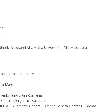
ss
.
dintele Asociației ALUMNI a Universității Titu Maiorescu
lor Juridici Satu Mare
Satu Mare
ierilor Juridici din Romania
onsilierilor Juridici Bucuresti
IULESCU – Director General, Direcția Generală pentru Evidența