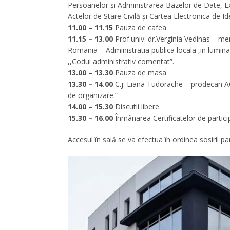
Persoanelor și Administrarea Bazelor de Date, Ex
Actelor de Stare Civilă și Cartea Electronica de Id
11.00 – 11.15
Pauza de cafea
11.15 – 13.00
Prof.univ. dr.Verginia Vedinas – m
Romania – Administratia publica locala ,in lumina 
,,Codul administrativ comentat”.
13.00 – 13.30
Pauza de masa
13.30 – 14.00
C.j. Liana Tudorache – prodecan ACCJ
de organizare.”
14.00 – 15.30
Discutii libere
15.30 – 16.00
Înmânarea Certificatelor de particip
Accesul în sală se va efectua în ordinea sosirii par