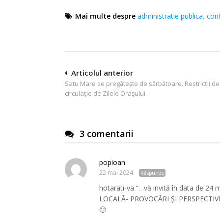
Mai multe despre
administratie publica
,
conf
Navigare
Articolul anterior
Satu Mare se pregătește de sărbătoare. Restricții de
în
circulație de Zilele Orașului
articole
3 comentarii
popioan
22 mai 2024
Răspunde
hotarati-va ”…vă invită în data de 24
LOCALĂ- PROVOCĂRI ȘI PERSPECTIVE JU
🙂