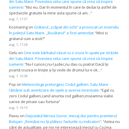
din Satu Mare. Povestea celui care spune că vrea să inspire
oamenii
: “
Nici eu. Dar în momentul în care te dedai la astfel de
spectacole gratuite la mine asta spune că am…
”
aug. 7, 17:37
Kozmaring
on
Grătarul „scăpat din ochi” a provocat un incendiu
în județul Satu Mare. ,,Bucătarul” a fost amendat
: “
Micii si
gratarul cum a iesit?
”
aug. 7, 17:28
Gelu
on
Cine este bărbatul văzut cu o cruce în spate pe străzile
din Satu Mare. Povestea celui care spune că vrea să inspire
oamenii
: “
Nu-l cunosc,nu-l judec,nu dau cu piatra! Dacă își
poartă crucea in liniște și își vede de drumul lui e ok…
”
aug. 7, 16:58
Pop
on
Meteorologii prelungesc Codul galben: Satu Mare
rămâne sub avertizare de vijelii și averse torențiale
: “
Egal cu
zero Codul galben,cand anunta cod galben,inseamna slabe
sanse de ploaie sau furtuna
”
aug. 7, 16:19
Flaviu
on
Deputatul Mircea Govor, mesaj dur pentru premierul
Bolojan: „Românii nu își plătesc facturile cu indicatori”
: “
Astea nu
sânt de actualitate, pe noi ne interesează meciul cu Cozma