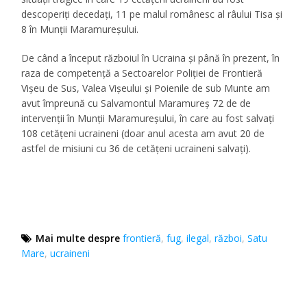
descoperiți decedați, 11 pe malul românesc al râului Tisa și
8 în Munții Maramureșului.
De când a început războiul în Ucraina și până în prezent, în
raza de competență a Sectoarelor Poliției de Frontieră
Vișeu de Sus, Valea Vișeului și Poienile de sub Munte am
avut împreună cu Salvamontul Maramureș 72 de de
intervenții în Munții Maramureșului, în care au fost salvați
108 cetățeni ucraineni (doar anul acesta am avut 20 de
astfel de misiuni cu 36 de cetățeni ucraineni salvați).
Mai multe despre
frontieră
,
fug
,
ilegal
,
război
,
Satu
Mare
,
ucraineni