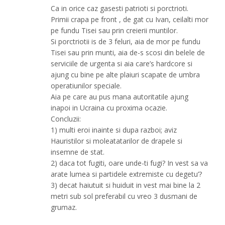
Ca in orice caz gasesti patrioti si porctrioti.
Primii crapa pe front , de gat cu Ivan, ceilalti mor
pe fundu Tisei sau prin creierii muntilor.
Si porctriotii is de 3 feluri, aia de mor pe fundu
Tisei sau prin munti, aia de-s scosi din belele de
serviciile de urgenta si aia care’s hardcore si
ajung cu bine pe alte plaiuri scapate de umbra
operatiunilor speciale.
Aia pe care au pus mana autoritatile ajung
inapoi in Ucraina cu proxima ocazie.
Concluzii:
1) multi eroi inainte si dupa razboi; aviz
Hauristilor si moleatatarilor de drapele si
insemne de stat.
2) daca tot fugiti, oare unde-ti fugi? In vest sa va
arate lumea si partidele extremiste cu degetu’?
3) decat haiutuit si huiduit in vest mai bine la 2
metri sub sol preferabil cu vreo 3 dusmani de
grumaz.