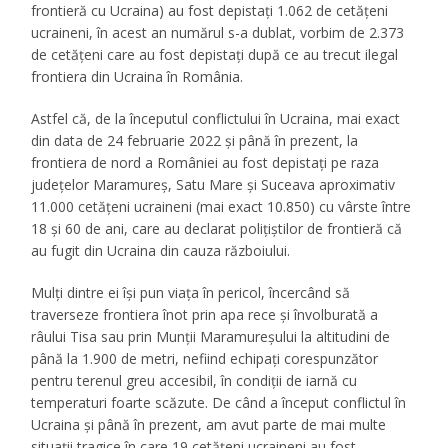
frontieră cu Ucraina) au fost depistați 1.062 de cetățeni
ucraineni, în acest an numărul s-a dublat, vorbim de 2.373
de cetățeni care au fost depistați după ce au trecut ilegal
frontiera din Ucraina în România.
Astfel că, de la începutul conflictului în Ucraina, mai exact
din data de 24 februarie 2022 și până în prezent, la
frontiera de nord a României au fost depistați pe raza
județelor Maramureș, Satu Mare și Suceava aproximativ
11.000 cetățeni ucraineni (mai exact 10.850) cu vârste între
18 și 60 de ani, care au declarat polițiștilor de frontieră că
au fugit din Ucraina din cauza războiului.
Mulți dintre ei își pun viața în pericol, încercând să
traverseze frontiera înot prin apa rece și învolburată a
râului Tisa sau prin Munții Maramureșului la altitudini de
până la 1.900 de metri, nefiind echipați corespunzător
pentru terenul greu accesibil, în condiții de iarnă cu
temperaturi foarte scăzute. De când a început conflictul în
Ucraina și până în prezent, am avut parte de mai multe
situații tragice în care 19 cetățeni ucraineni au fost