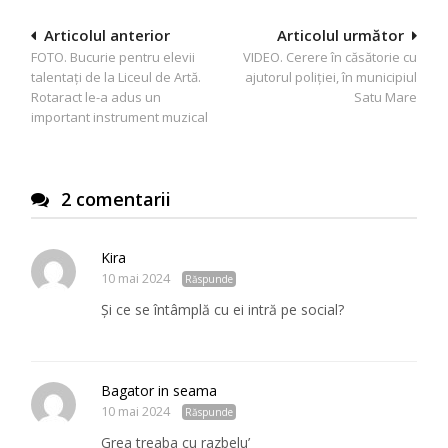
Navigare
Articolul anterior
Articolul următor
FOTO. Bucurie pentru elevii
VIDEO. Cerere în căsătorie cu
în
talentați de la Liceul de Artă.
ajutorul poliției, în municipiul
articole
Rotaract le-a adus un
Satu Mare
important instrument muzical
2 comentarii
Kira
10 mai 2024
Răspunde
Și ce se întâmplă cu ei intră pe social?
Bagator in seama
10 mai 2024
Răspunde
Grea treaba cu razbelu’