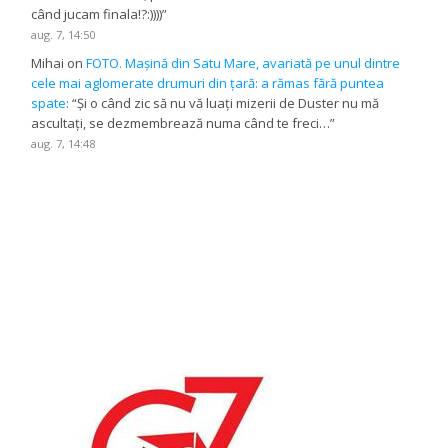
când jucam finala!?:))))
”
aug. 7, 14:50
Mihai
on
FOTO. Mașină din Satu Mare, avariată pe unul dintre
cele mai aglomerate drumuri din țară: a rămas fără puntea
spate
: “
Și o când zic să nu vă luați mizerii de Duster nu mă
ascultați, se dezmembrează numa când te freci…
”
aug. 7, 14:48