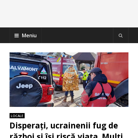
Meniu
LOCALE
Disperați, ucrainenii fug de
război și își riscă viața. Mulți