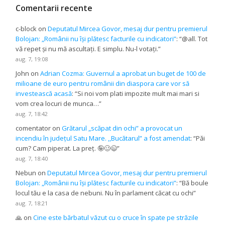
Comentarii recente
c-block
on
Deputatul Mircea Govor, mesaj dur pentru premierul
Bolojan: „Românii nu își plătesc facturile cu indicatori”
: “
@all. Tot
vă repet și nu mă ascultați. E simplu. Nu-l votați.
”
aug. 7, 19:08
John
on
Adrian Cozma: Guvernul a aprobat un buget de 100 de
milioane de euro pentru românii din diaspora care vor să
investească acasă
: “
Si noi vom plati impozite mult mai mari si
vom crea locuri de munca…
”
aug. 7, 18:42
comentator
on
Grătarul „scăpat din ochi” a provocat un
incendiu în județul Satu Mare. ,,Bucătarul” a fost amendat
: “
Păi
cum? Cam piperat. La preț. 🤪🥴😉
”
aug. 7, 18:40
Nebun
on
Deputatul Mircea Govor, mesaj dur pentru premierul
Bolojan: „Românii nu își plătesc facturile cu indicatori”
: “
Bă boule
locul tău e la casa de nebuni. Nu în parlament căcat cu ochi
”
aug. 7, 18:21
🙏
on
Cine este bărbatul văzut cu o cruce în spate pe străzile