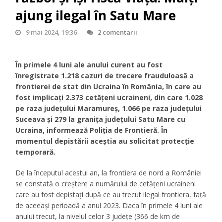
ajung ilegal în Satu Mare
9 mai 2024, 19:36
2 comentarii
În primele 4 luni ale anului curent au fost
înregistrate 1.218 cazuri de trecere frauduloasă a
frontierei de stat din Ucraina în România, în care au
fost implicați 2.373 cetățeni ucraineni, din care 1.028
pe raza județului Maramureș, 1.066 pe raza județului
Suceava și 279 la granița județului Satu Mare cu
Ucraina, informează Poliția de Frontieră. În
momentul depistării aceștia au solicitat protecție
temporară.
De la începutul acestui an, la frontiera de nord a României
se constată o creștere a numărului de cetățeni ucraineni
care au fost depistați după ce au trecut ilegal frontiera, față
de aceeași perioadă a anul 2023. Daca în primele 4 luni ale
anului trecut, la nivelul celor 3 județe (366 de km de