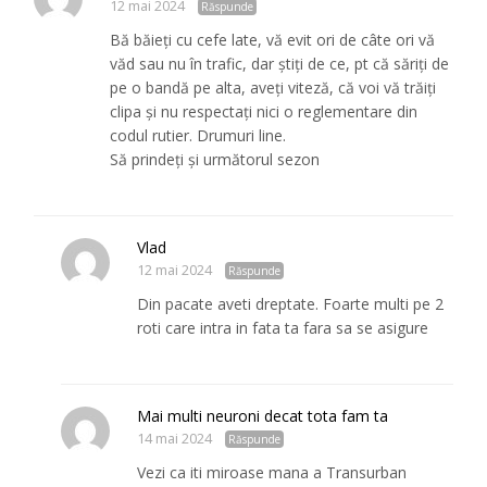
12 mai 2024
Răspunde
Bă băieți cu cefe late, vă evit ori de câte ori vă
văd sau nu în trafic, dar știți de ce, pt că săriți de
pe o bandă pe alta, aveți viteză, că voi vă trăiți
clipa și nu respectați nici o reglementare din
codul rutier. Drumuri line.
Să prindeți și următorul sezon
Vlad
12 mai 2024
Răspunde
Din pacate aveti dreptate. Foarte multi pe 2
roti care intra in fata ta fara sa se asigure
Mai multi neuroni decat tota fam ta
14 mai 2024
Răspunde
Vezi ca iti miroase mana a Transurban