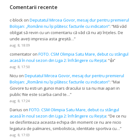
Comentarii recente
c-block
on
Deputatul Mircea Govor, mesaj dur pentru premierul
Bolojan: „Românii nu își plătesc facturile cu indicatori”
: “
Mă văd
obligat să revin cu un comentariu că văd că nu ați înțeles. De
unde aveți impresia asta greșită…
”
aug. 8, 18:09
comentator
on
FOTO. CSM Olimpia Satu Mare, debut cu stângul
acasă în noul sezon din Liga 2: înfrângere cu Reșița
: “
👍
”
aug. 8, 17:50
Nicu
on
Deputatul Mircea Govor, mesaj dur pentru premierul
Bolojan: „Românii nu își plătesc facturile cu indicatori”
: “
Mai
Govore tu esti un gunoi mars dracului si sa nu mai apari in
public !Ne este scarba cand te…
”
aug. 8, 17:24
Darius
on
FOTO. CSM Olimpia Satu Mare, debut cu stângul
acasă în noul sezon din Liga 2: înfrângere cu Reșița
: “
De ce nu
se desfiinteaza aceasta echipa din moment ce nu are nicio
legatura de palmares, simbolistica, identitate sportiva cu…
”
aug. 8, 17:03