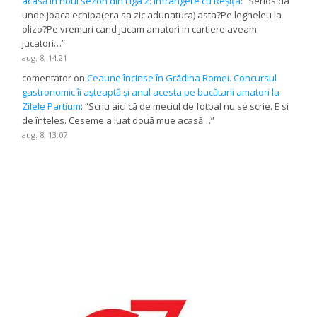
acasă în noul sezon din Liga 2: înfrângere cu Reșița
: “
Serios da
unde joaca echipa(era sa zic adunatura) asta?Pe legheleu la
olizo?Pe vremuri cand jucam amatori in cartiere aveam
jucatori…
”
aug. 8, 14:21
comentator
on
Ceaune încinse în Grădina Romei. Concursul
gastronomic îi așteaptă și anul acesta pe bucătarii amatori la
Zilele Partium
: “
Scriu aici că de meciul de fotbal nu se scrie. E si
de înteles. Ceseme a luat două mue acasă…
”
aug. 8, 13:07