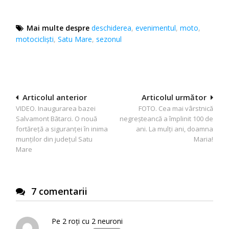
Mai multe despre
deschiderea
,
evenimentul
,
moto
,
motociclişti
,
Satu Mare
,
sezonul
Navigare
Articolul anterior
Articolul următor
VIDEO. Inaugurarea bazei
FOTO. Cea mai vârstnică
în
Salvamont Bătarci. O nouă
negreșteancă a împlinit 100 de
articole
fortăreță a siguranței în inima
ani. La mulți ani, doamna
munților din județul Satu
Maria!
Mare
7 comentarii
Pe 2 roți cu 2 neuroni