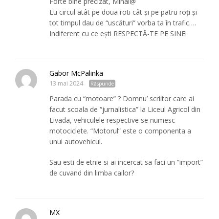
Forte bine precizat, Mihai@
Eu circul atât pe doua roti cât și pe patru roți și
tot timpul dau de “uscături” vorba ta în trafic….
Indiferent cu ce ești RESPECTĂ-TE PE SINE!
Gabor McPalinka
13 mai 2024
Răspunde
Parada cu “motoare” ? Domnu’ scriitor care ai
facut scoala de “jurnalistica” la Liceul Agricol din
Livada, vehiculele respective se numesc
motociclete. “Motorul” este o componenta a
unui autovehicul.
Sau esti de etnie si ai incercat sa faci un “import”
de cuvand din limba cailor?
MX