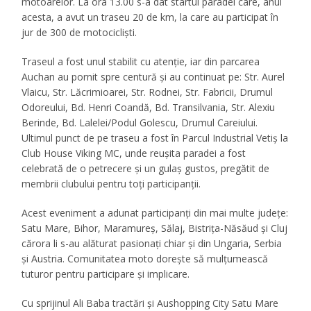
motoarelor. La ora 13.00 s-a dat startul paradei care, anul
acesta, a avut un traseu 20 de km, la care au participat în
jur de 300 de motocicliști.
Traseul a fost unul stabilit cu atenție, iar din parcarea
Auchan au pornit spre centură și au continuat pe: Str. Aurel
Vlaicu, Str. Lăcrimioarei, Str. Rodnei, Str. Fabricii, Drumul
Odoreului, Bd. Henri Coandă, Bd. Transilvania, Str. Alexiu
Berinde, Bd. Lalelei/Podul Golescu, Drumul Careiului.
Ultimul punct de pe traseu a fost în Parcul Industrial Vetiș la
Club House Viking MC, unde reușita paradei a fost
celebrată de o petrecere și un gulaș gustos, pregătit de
membrii clubului pentru toți participanții.
Acest eveniment a adunat participanți din mai multe județe:
Satu Mare, Bihor, Maramureș, Sălaj, Bistrița-Năsăud și Cluj
cărora li s-au alăturat pasionați chiar și din Ungaria, Serbia
și Austria. Comunitatea moto dorește să mulțumească
tuturor pentru participare și implicare.
Cu sprijinul Ali Baba tractări și Aushopping City Satu Mare