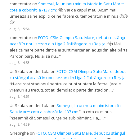
comentator
on
Someșul, la un nou minim istoric în Satu Mare:
cota a coborât la -137 cm
: “
🤯 Vai de capul meu! Acum mai
urmează să ne explici ce ne facem cu temperaturile minus.🤔🥴
🤬
”
aug. 8, 15:54
comentator
on
FOTO. CSM Olimpia Satu Mare, debut cu stângul
acasă în noul sezon din Liga 2: înfrângere cu Reșița
: “
👍 Mai
ales că mare parte dintre ei sunt mercenari aduși din alte pârtz.
Pardon părți. Nu ai să nu…
”
aug. 8, 14:53
Ur Szula von der Lula
on
FOTO. CSM Olimpia Satu Mare, debut
cu stângul acasă în noul sezon din Liga 2: înfrângere cu Reșița
:
“
N-are rost stadionul pentru ce buni suntem la fotbal (acele
vremuri au trecut), tot ați demolat o parte din stadion,…
”
aug. 8, 14:51
Ur Szula von der Lula
on
Someșul, la un nou minim istoric în
Satu Mare: cota a coborât la -137 cm
: “
La cota cu minus
înseamnă că Someșul curge pe sub pământ. Ha,…..
”
aug. 8, 14:39
Gheorghe
on
FOTO. CSM Olimpia Satu Mare, debut cu stângul