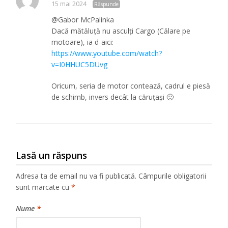
15 mai 2024
Răspunde
@Gabor McPalinka
Dacă mătăluță nu asculți Cargo (Călare pe
motoare), ia d-aici:
https://www.youtube.com/watch?
v=I0HHUC5DUvg
Oricum, seria de motor contează, cadrul e piesă
de schimb, invers decât la căruțași 🙂
Lasă un răspuns
Adresa ta de email nu va fi publicată.
Câmpurile obligatorii
sunt marcate cu
*
Nume
*