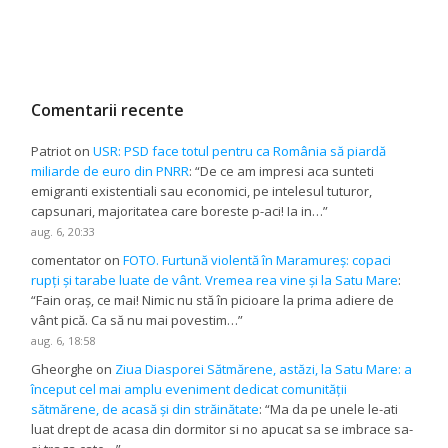
Comentarii recente
Patriot
on
USR: PSD face totul pentru ca România să piardă
miliarde de euro din PNRR
: “
De ce am impresi aca sunteti
emigranti existentiali sau economici, pe intelesul tuturor,
capsunari, majoritatea care boreste p-aci! Ia in…
”
aug. 6, 20:33
comentator
on
FOTO. Furtună violentă în Maramureș: copaci
rupți și tarabe luate de vânt. Vremea rea vine și la Satu Mare
:
“
Fain oraș, ce mai! Nimic nu stă în picioare la prima adiere de
vânt pică. Ca să nu mai povestim…
”
aug. 6, 18:58
Gheorghe
on
Ziua Diasporei Sătmărene, astăzi, la Satu Mare: a
început cel mai amplu eveniment dedicat comunității
sătmărene, de acasă și din străinătate
: “
Ma da pe unele le-ati
luat drept de acasa din dormitor si no apucat sa se imbrace sa-