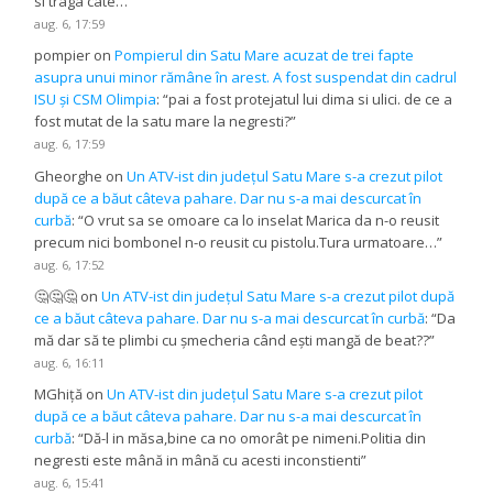
si traga cate…
”
aug. 6, 17:59
pompier
on
Pompierul din Satu Mare acuzat de trei fapte
asupra unui minor rămâne în arest. A fost suspendat din cadrul
ISU și CSM Olimpia
: “
pai a fost protejatul lui dima si ulici. de ce a
fost mutat de la satu mare la negresti?
”
aug. 6, 17:59
Gheorghe
on
Un ATV-ist din județul Satu Mare s-a crezut pilot
după ce a băut câteva pahare. Dar nu s-a mai descurcat în
curbă
: “
O vrut sa se omoare ca lo inselat Marica da n-o reusit
precum nici bombonel n-o reusit cu pistolu.Tura urmatoare…
”
aug. 6, 17:52
🤔🤔🤔
on
Un ATV-ist din județul Satu Mare s-a crezut pilot după
ce a băut câteva pahare. Dar nu s-a mai descurcat în curbă
: “
Da
mă dar să te plimbi cu șmecheria când ești mangă de beat??
”
aug. 6, 16:11
MGhiță
on
Un ATV-ist din județul Satu Mare s-a crezut pilot
după ce a băut câteva pahare. Dar nu s-a mai descurcat în
curbă
: “
Dă-l in măsa,bine ca no omorât pe nimeni.Politia din
negresti este mână in mână cu acesti inconstienti
”
aug. 6, 15:41