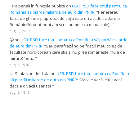
Fără penali în funcțiile publice
on
USR: PSD face totul pentru ca
România să piardă miliarde de euro din PNRR
: “
Penerereul
făcut de ghinea și aprobat de câțu este un act de trădare a
României!!(Intenționat am scris numele cu minuscule)…
”
aug. 6, 15:19
🤪
on
USR: PSD face totul pentru ca România să piardă miliarde
de euro din PNRR
: “
Sau parafrazând pe fostul meu coleg de
facultate nord-corean care știa și nu prea românește (nu e de
mirare) ‘bou…
”
aug. 6, 15:07
Ur Szula von der Lula
on
USR: PSD face totul pentru ca România
să piardă miliarde de euro din PNRR
: “
Vaca e vacă, e tot vacă
dacă e o vacă userista.
”
aug. 6, 14:42