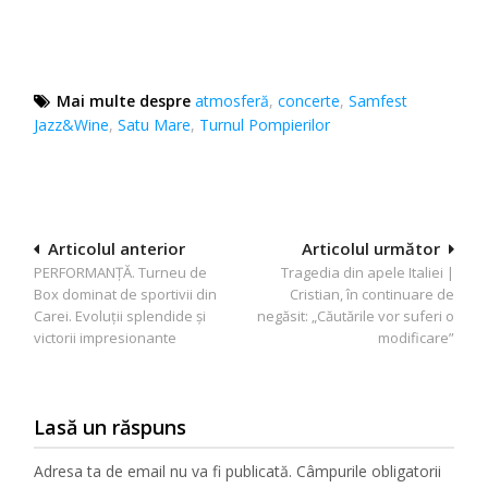
Mai multe despre
atmosferă
,
concerte
,
Samfest
Jazz&Wine
,
Satu Mare
,
Turnul Pompierilor
Navigare
Articolul anterior
Articolul următor
PERFORMANȚĂ. Turneu de
Tragedia din apele Italiei |
în
Box dominat de sportivii din
Cristian, în continuare de
articole
Carei. Evoluții splendide și
negăsit: „Căutările vor suferi o
victorii impresionante
modificare”
Lasă un răspuns
Adresa ta de email nu va fi publicată.
Câmpurile obligatorii