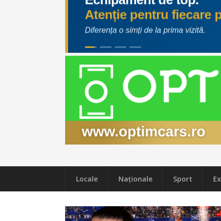
Locale
Naţionale
Sport
Ex