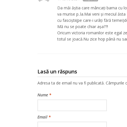
Da măi ăștia care mâncați barna cu lop
va murise p..la.Mai veni și meciul ăsta
cu fasciștii(pe care-i urâți fără temei)
Mă nu se poate chiar așa??!
Oricum victoria romanilor este egal ze
totul se joacă.Nu zice hop până nu sari
Lasă un răspuns
Adresa ta de email nu va fi publicată.
Câmpurile o
Nume
*
Email
*