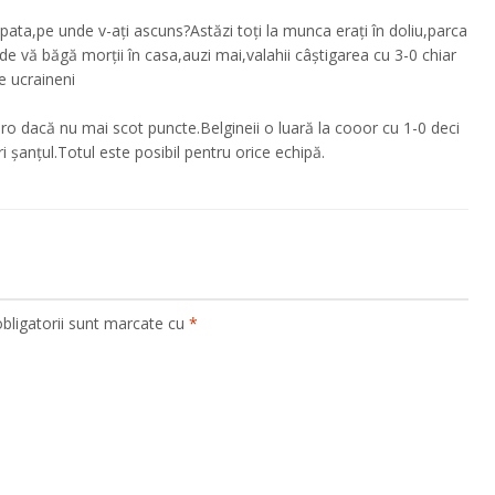
ata,pe unde v-ați ascuns?Astăzi toți la munca erați în doliu,parca
 de vă băgă morții în casa,auzi mai,valahii câștigarea cu 3-0 chiar
de ucraineni
ro dacă nu mai scot puncte.Belgineii o luară la cooor cu 1-0 deci
 șanțul.Totul este posibil pentru orice echipă.
bligatorii sunt marcate cu
*