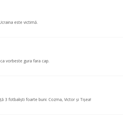
Ucraina este victimă.
dica vorbeste gura fara cap.
3 fotbaliști foarte buni: Cozma, Victor și Tișea!