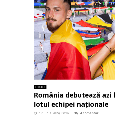
LOCALE
România debutează azi 
lotul echipei naționale
17 iunie 2024, 08:02
4 comentarii