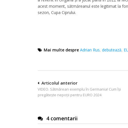
acest moment, sătmăreanul este legitimat la formaț
sezon, Cupa Ciprului.
Mai multe despre
Adrian Rus
,
debutează
,
E
Navigare
Articolul anterior
VIDEO. Sătmărean exemplu în Germania! Cum își
în
pregătește nepoții pentru EURO 2024
articole
4 comentarii