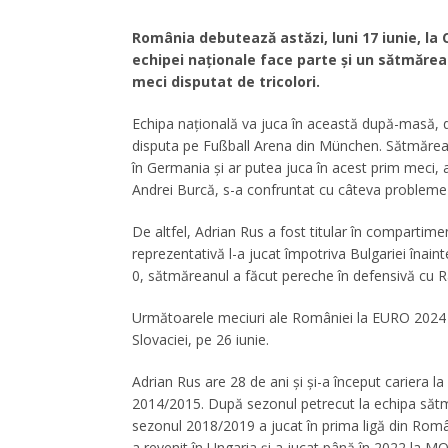
România debutează astăzi, luni 17 iunie, la
echipei naționale face parte și un sătmărean
meci disputat de tricolori.
Echipa națională va juca în această după-masă, de
disputa pe Fußball Arena din München. Sătmărean
în Germania și ar putea juca în acest prim meci, a
Andrei Burcă, s-a confruntat cu câteva probleme
De altfel, Adrian Rus a fost titular în compartim
reprezentativă l-a jucat împotriva Bulgariei înain
0, sătmăreanul a făcut pereche în defensivă cu 
Următoarele meciuri ale României la EURO 2024 vor
Slovaciei, pe 26 iunie.
Adrian Rus are 28 de ani și și-a început cariera l
2014/2015. După sezonul petrecut la echipa sătmă
sezonul 2018/2019 a jucat în prima ligă din Româ
a revenit în Ungaria și a jucat până în 2022 la MOL