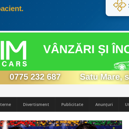
terne
Divertisment
Publicitate
Anunțuri
Ut