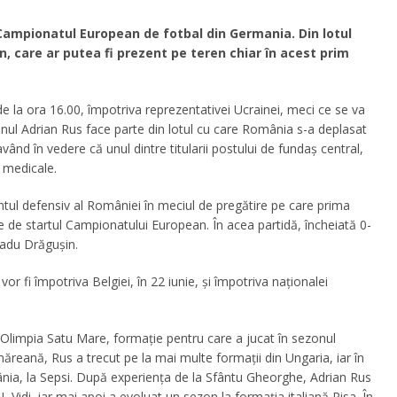
 Campionatul European de fotbal din Germania. Din lotul
, care ar putea fi prezent pe teren chiar în acest prim
 la ora 16.00, împotriva reprezentativei Ucrainei, meci ce se va
ul Adrian Rus face parte din lotul cu care România s-a deplasat
vând în vedere că unul dintre titularii postului de fundaș central,
 medicale.
entul defensiv al României în meciul de pregătire pe care prima
te de startul Campionatului European. În acea partidă, încheiată 0-
Radu Drăgușin.
 fi împotriva Belgiei, în 22 iunie, și împotriva naționalei
a Olimpia Satu Mare, formație pentru care a jucat în sezonul
reană, Rus a trecut pe la mai multe formații din Ungaria, iar în
nia, la Sepsi. După experiența de la Sfântu Gheorghe, Adrian Rus
 Vidi, iar mai apoi a evoluat un sezon la formația italiană Pisa. În