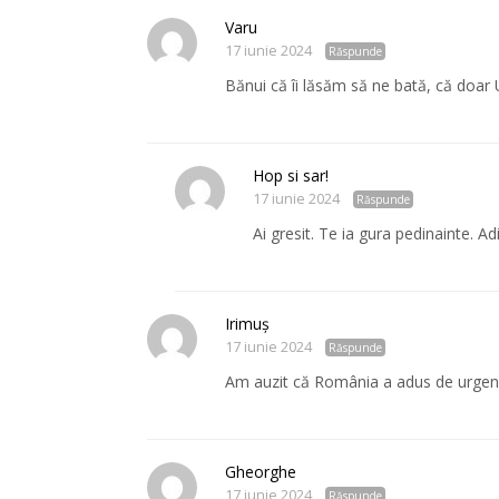
Varu
17 iunie 2024
Răspunde
Bănui că îi lăsăm să ne bată, că doar 
Hop si sar!
17 iunie 2024
Răspunde
Ai gresit. Te ia gura pedinainte. A
Irimuș
17 iunie 2024
Răspunde
Am auzit că România a adus de urgență 
Gheorghe
17 iunie 2024
Răspunde