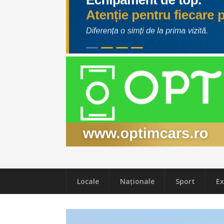
Locale
Naţionale
Sport
Ex