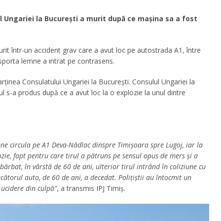
ul Ungariei la București a murit după ce mașina sa a fost
rit într-un accident grav care a avut loc pe autostrada A1, între
sporta lemne a intrat pe contrasens.
rţinea Consulatului Ungariei la Bucureşti. Consulul Ungariei la
ul s-a produs după ce a avut loc la o explozie la unul dintre
mne circula pe A1 Deva-Nădlac dinspre Timişoara spre Lugoj, iar la
zie, fapt pentru care tirul a pătruns pe sensul opus de mers şi a
ărbat, în vârstă de 60 de ani, ulterior tirul intrând în coliziune cu
ătorul auto, de 60 de ani, a decedat. Poliţiştii au întocmit un
 ucidere din culpă”
, a transmis IPJ Timiș.