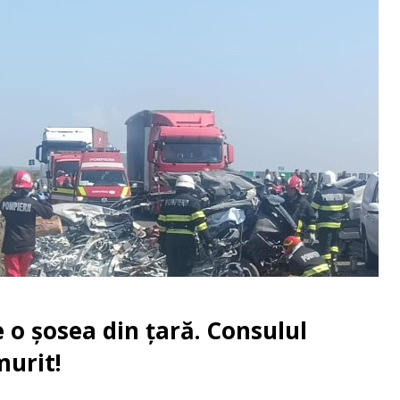
e o șosea din țară. Consulul
murit!