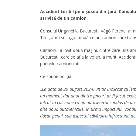
Accident teribil pe o șosea din țară. Consul
strivită de un camion.
Consulul Ungariei la București, Vágó Ferenc, a mu
Timişoara şi Lugoj, după ce un camion care tran
Camionul a lovit două maşini, dintre care una apa
Bucureşti, care se afla la volan, a murit. Accident
pneurile camionului.
Ce spune poliția:
,,La data de 29 august 2024, un tir încărcat cu le
un moment dat unul dintre pneuri ar fi facut explo
intrat în coliziune cu un autovehicul condus de un b
alte două autovehicule. În urma impactului, conduc
dosar penal, sub aspectul săvârşirii infracţiunii de