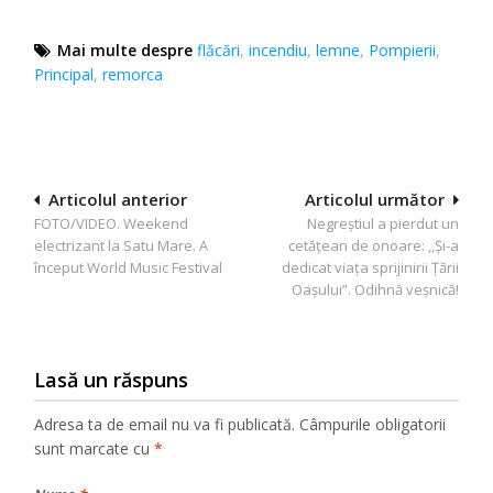
Mai multe despre
flăcări
,
incendiu
,
lemne
,
Pompierii
,
Principal
,
remorca
Navigare
Articolul anterior
Articolul următor
FOTO/VIDEO. Weekend
Negreștiul a pierdut un
în
electrizant la Satu Mare. A
cetățean de onoare: ,,Și-a
articole
început World Music Festival
dedicat viața sprijinirii Țării
Oașului”. Odihnă veșnică!
Lasă un răspuns
Adresa ta de email nu va fi publicată.
Câmpurile obligatorii
sunt marcate cu
*