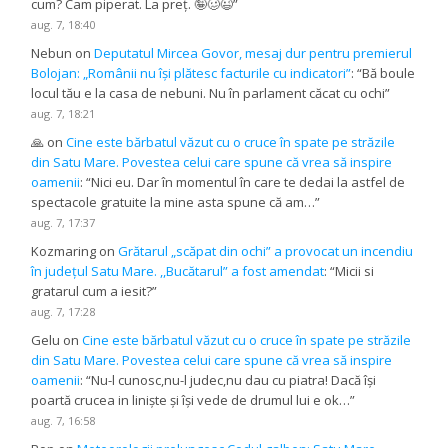
cum? Cam piperat. La preț. 🤪🥴😉
”
aug. 7, 18:40
Nebun
on
Deputatul Mircea Govor, mesaj dur pentru premierul
Bolojan: „Românii nu își plătesc facturile cu indicatori”
: “
Bă boule
locul tău e la casa de nebuni. Nu în parlament căcat cu ochi
”
aug. 7, 18:21
🙏
on
Cine este bărbatul văzut cu o cruce în spate pe străzile
din Satu Mare. Povestea celui care spune că vrea să inspire
oamenii
: “
Nici eu. Dar în momentul în care te dedai la astfel de
spectacole gratuite la mine asta spune că am…
”
aug. 7, 17:37
Kozmaring
on
Grătarul „scăpat din ochi” a provocat un incendiu
în județul Satu Mare. ,,Bucătarul” a fost amendat
: “
Micii si
gratarul cum a iesit?
”
aug. 7, 17:28
Gelu
on
Cine este bărbatul văzut cu o cruce în spate pe străzile
din Satu Mare. Povestea celui care spune că vrea să inspire
oamenii
: “
Nu-l cunosc,nu-l judec,nu dau cu piatra! Dacă își
poartă crucea in liniște și își vede de drumul lui e ok…
”
aug. 7, 16:58