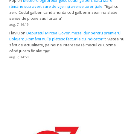
Pop
on
Meteorologii prelungesc Codul galben: Satu Mare
rămâne sub avertizare de vijelii și averse torențiale
: “
Egal cu
zero Codul galben,cand anunta cod galben,inseamna slabe
sanse de ploaie sau furtuna
”
aug. 7, 16:19
Flaviu
on
Deputatul Mircea Govor, mesaj dur pentru premierul
Bolojan: „Românii nu își plătesc facturile cu indicatori”
: “
Astea nu
sânt de actualitate, pe noi ne interesează meciul cu Cozma
când jucam finala!?:))))
”
aug. 7, 14:50