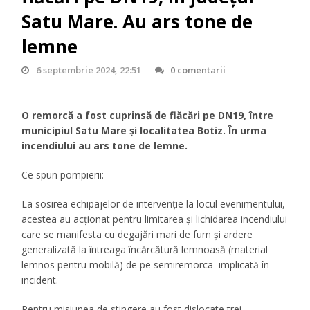
Satu Mare. Au ars tone de
lemne
6 septembrie 2024, 22:51
0 comentarii
O remorcă a fost cuprinsă de flăcări pe DN19, între
municipiul Satu Mare și localitatea Botiz. În urma
incendiului au ars tone de lemne.
Ce spun pompierii:
La sosirea echipajelor de intervenție la locul evenimentului,
acestea au acționat pentru limitarea și lichidarea incendiului
care se manifesta cu degajări mari de fum și ardere
generalizată la întreaga încărcătură lemnoasă (material
lemnos pentru mobilă) de pe semiremorca implicată în
incident.
Pentru misiunea de stingere au fost dislocate trei