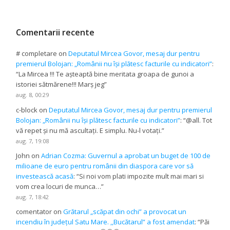
Comentarii recente
# completare
on
Deputatul Mircea Govor, mesaj dur pentru
premierul Bolojan: „Românii nu își plătesc facturile cu indicatori”
:
“
La Mircea !!! Te așteaptă bine meritata groapa de gunoi a
istoriei sătmărene!!! Marș jeg
”
aug. 8, 00:29
c-block
on
Deputatul Mircea Govor, mesaj dur pentru premierul
Bolojan: „Românii nu își plătesc facturile cu indicatori”
: “
@all. Tot
vă repet și nu mă ascultați. E simplu. Nu-l votați.
”
aug. 7, 19:08
John
on
Adrian Cozma: Guvernul a aprobat un buget de 100 de
milioane de euro pentru românii din diaspora care vor să
investească acasă
: “
Si noi vom plati impozite mult mai mari si
vom crea locuri de munca…
”
aug. 7, 18:42
comentator
on
Grătarul „scăpat din ochi” a provocat un
incendiu în județul Satu Mare. ,,Bucătarul” a fost amendat
: “
Păi