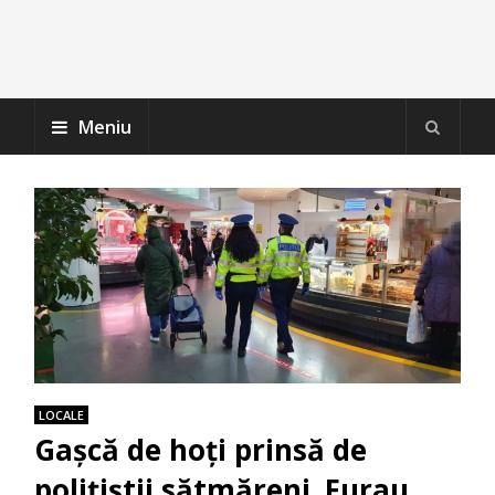
Meniu
LOCALE
Gașcă de hoți prinsă de
polițiștii sătmăreni. Furau