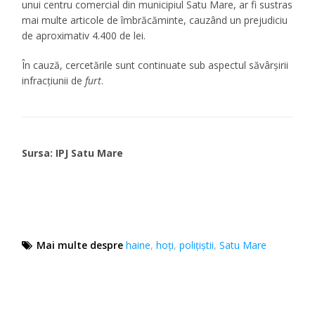
unui centru comercial din municipiul Satu Mare, ar fi sustras
mai multe articole de îmbrăcăminte, cauzând un prejudiciu
de aproximativ 4.400 de lei.
În cauză, cercetările sunt continuate sub aspectul săvârșirii
infracțiunii de
furt
.
Sursa: IPJ Satu Mare
Mai multe despre
haine
,
hoți
,
poliţiştii
,
Satu Mare