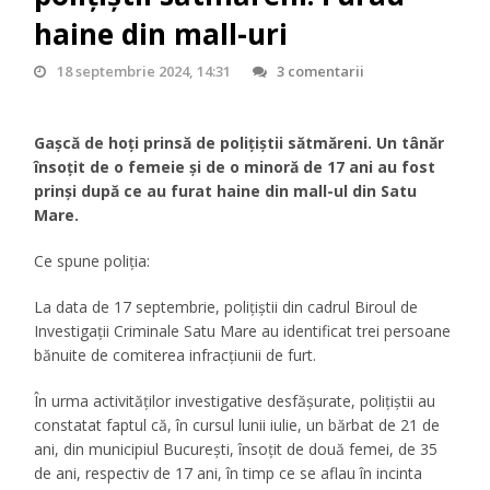
haine din mall-uri
18 septembrie 2024, 14:31
3 comentarii
Gașcă de hoți prinsă de polițiștii sătmăreni. Un tânăr
însoțit de o femeie și de o minoră de 17 ani au fost
prinși după ce au furat haine din mall-ul din Satu
Mare.
Ce spune poliția:
La data de 17 septembrie, polițiștii din cadrul Biroul de
Investigații Criminale Satu Mare au identificat trei persoane
bănuite de comiterea infracțiunii de furt.
În urma activităților investigative desfășurate, polițiștii au
constatat faptul că, în cursul lunii iulie, un bărbat de 21 de
ani, din municipiul București, însoțit de două femei, de 35
de ani, respectiv de 17 ani, în timp ce se aflau în incinta