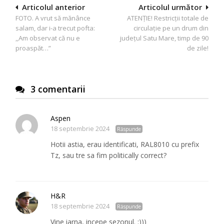
Navigare
Articolul anterior
Articolul următor
FOTO. A vrut să mănânce
ATENȚIE! Restricții totale de
în
salam, dar i-a trecut pofta:
circulație pe un drum din
articole
,,Am observat că nu e
județul Satu Mare, timp de 90
proaspăt…”
de zile!
3 comentarii
Aspen
18 septembrie 2024
Răspunde
Hotii astia, erau identificati, RAL8010 cu prefix
Tz, sau tre sa fim politically correct?
H&R
18 septembrie 2024
Răspunde
Vine iarna, incepe sezonul. :)))