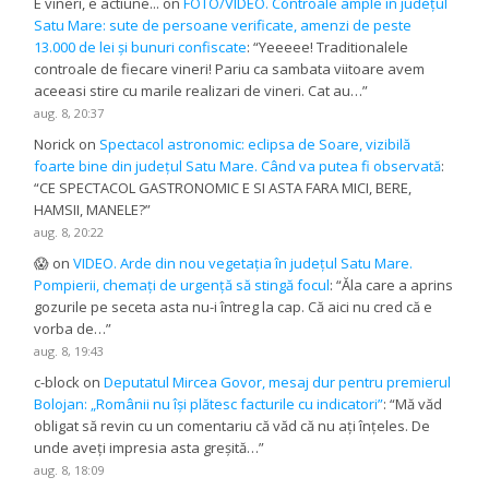
E vineri, e actiune...
on
FOTO/VIDEO. Controale ample în județul
Satu Mare: sute de persoane verificate, amenzi de peste
13.000 de lei și bunuri confiscate
: “
Yeeeee! Traditionalele
controale de fiecare vineri! Pariu ca sambata viitoare avem
aceeasi stire cu marile realizari de vineri. Cat au…
”
aug. 8, 20:37
Norick
on
Spectacol astronomic: eclipsa de Soare, vizibilă
foarte bine din județul Satu Mare. Când va putea fi observată
:
“
CE SPECTACOL GASTRONOMIC E SI ASTA FARA MICI, BERE,
HAMSII, MANELE?
”
aug. 8, 20:22
😱
on
VIDEO. Arde din nou vegetația în județul Satu Mare.
Pompierii, chemați de urgență să stingă focul
: “
Ăla care a aprins
gozurile pe seceta asta nu-i întreg la cap. Că aici nu cred că e
vorba de…
”
aug. 8, 19:43
c-block
on
Deputatul Mircea Govor, mesaj dur pentru premierul
Bolojan: „Românii nu își plătesc facturile cu indicatori”
: “
Mă văd
obligat să revin cu un comentariu că văd că nu ați înțeles. De
unde aveți impresia asta greșită…
”
aug. 8, 18:09