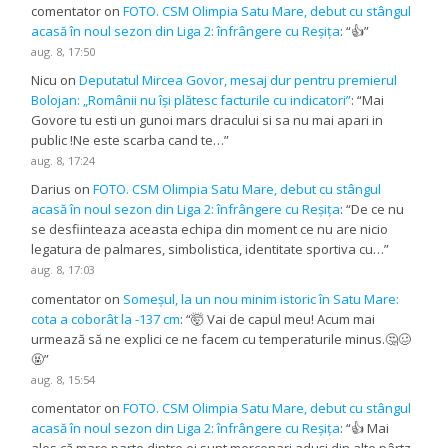
comentator
on
FOTO. CSM Olimpia Satu Mare, debut cu stângul
acasă în noul sezon din Liga 2: înfrângere cu Reșița
: “
👍
”
aug. 8, 17:50
Nicu
on
Deputatul Mircea Govor, mesaj dur pentru premierul
Bolojan: „Românii nu își plătesc facturile cu indicatori”
: “
Mai
Govore tu esti un gunoi mars dracului si sa nu mai apari in
public !Ne este scarba cand te…
”
aug. 8, 17:24
Darius
on
FOTO. CSM Olimpia Satu Mare, debut cu stângul
acasă în noul sezon din Liga 2: înfrângere cu Reșița
: “
De ce nu
se desfiinteaza aceasta echipa din moment ce nu are nicio
legatura de palmares, simbolistica, identitate sportiva cu…
”
aug. 8, 17:03
comentator
on
Someșul, la un nou minim istoric în Satu Mare:
cota a coborât la -137 cm
: “
🤯 Vai de capul meu! Acum mai
urmează să ne explici ce ne facem cu temperaturile minus.🤔🥴
🤬
”
aug. 8, 15:54
comentator
on
FOTO. CSM Olimpia Satu Mare, debut cu stângul
acasă în noul sezon din Liga 2: înfrângere cu Reșița
: “
👍 Mai
ales că mare parte dintre ei sunt mercenari aduși din alte pârtz.