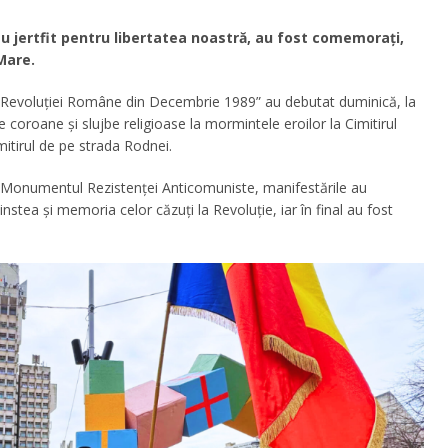
au jertfit pentru libertatea noastră, au fost comemorați,
 Mare.
riei Revoluției Române din Decembrie 1989” au debutat duminică, la
 coroane și slujbe religioase la mormintele eroilor la Cimitirul
imitirul de pe strada Rodnei.
a Monumentul Rezistenței Anticomuniste, manifestările au
instea și memoria celor căzuți la Revoluție, iar în final au fost