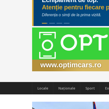
Locale
Naţionale
Sport
Ex