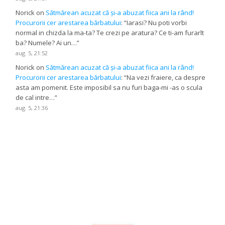
Norick
on
Sătmărean acuzat că și-a abuzat fiica ani la rând!
Procurorii cer arestarea bărbatului
: “
Iarasi? Nu poti vorbi
normal in chizda la ma-ta? Te crezi pe aratura? Ce ti-am furarlt
ba? Numele? Ai un…
”
aug. 5, 21:52
Norick
on
Sătmărean acuzat că și-a abuzat fiica ani la rând!
Procurorii cer arestarea bărbatului
: “
Na vezi fraiere, ca despre
asta am pomenit. Este imposibil sa nu furi baga-mi -as o scula
de cal intre…
”
aug. 5, 21:36