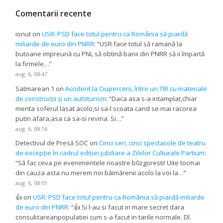
Comentarii recente
ionut
on
USR: PSD face totul pentru ca România să piardă
miliarde de euro din PNRR
: “
USR face totul să ramană la
butoane impreună cu PNL să obtină banii din PNRR să ii împartă
la firmele…
”
aug. 6, 08:47
Satmarean 1
on
Accident la Ciuperceni, între un TIR cu materiale
de construcții și un autoturism
: “
Daca asa s-a intamplat,chiar
merita soferul lasat acolo,si sa-l scoata cand se mai racorea
putin afara,asa ca sa-si revina. Si…
”
aug. 6, 08:16
Detectivul de Presă SOC
on
Cinci seri, cinci spectacole de teatru
de excepție în cadrul ediției jubiliare a Zilelor Culturale Partium
:
“
Să fac ceva pe evenimentele noastre b0zgoresti! Uite tocmai
din cauza asta nu merem noi băimărenii acolo la voi la…
”
aug. 6, 08:01
👍
on
USR: PSD face totul pentru ca România să piardă miliarde
de euro din PNRR
: “
👍 Si l-au si facut in mare secret dara
consuktareanpopulatiei cum s-a facut in tarile normale. Dl.