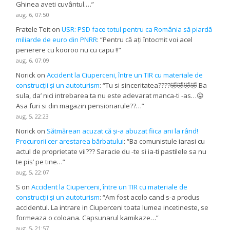
Ghinea aveti cuvântul.…
”
aug. 6, 07:50
Fratele Teit
on
USR: PSD face totul pentru ca România să piardă
miliarde de euro din PNRR
: “
Pentru că ați întocmit voi acel
penerere cu kooroo nu cu capu !!
”
aug. 6, 07:09
Norick
on
Accident la Ciuperceni, între un TIR cu materiale de
construcții și un autoturism
: “
Tu si sinceritatea????🤣🤣🤣🤣 Ba
sula, da’ nici intrebarea ta nu este adevarat manca-ti -as…😛
Asa furi si din magazin pensionarule??…
”
aug. 5, 22:23
Norick
on
Sătmărean acuzat că și-a abuzat fiica ani la rând!
Procurorii cer arestarea bărbatului
: “
Ba comunistule iarasi cu
actul de proprietate vii??? Saracie du -te si ia-ti pastilele sa nu
te pis’ pe tine…
”
aug. 5, 22:07
S
on
Accident la Ciuperceni, între un TIR cu materiale de
construcții și un autoturism
: “
Am fost acolo cand s-a produs
accidentul. La intrare in Ciuperceni toata lumea incetineste, se
formeaza o coloana. Capsunarul kamikaze…
”
aug. 5, 21:57