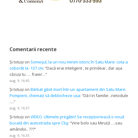
Comentarii recente
Și totuși
on
Someșul, la un nou minim istoric în Satu Mare: cota a
coborât la -137 cm
: “
Dacă erai inteligent , te prindeai , dar așa
căzuși tu …. fraier…
”
aug. 9, 16:45
Și totuși
on
Bărbat găsit mort într-un apartament din Satu Mare.
Pompierii, chemați să deblocheze ușa
: “
Dă-l in familie ..netodule
….
”
aug. 9, 16:37
Și totuși
on
VIDEO. Ultimele pregătiri! Se recepționează o nouă
bucată din autostrada spre Cluj
: “
Vine bolo sau Miruță ….sau
amândoi.. ???
”
aug. 9, 16:35