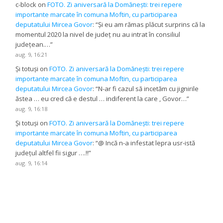
c-block
on
FOTO. Zi aniversară la Domănești: trei repere
importante marcate în comuna Moftin, cu participarea
deputatului Mircea Govor
: “
Și eu am rămas plăcut surprins că la
momentul 2020 la nivel de județ nu au intrat în consiliul
județean.…
”
aug. 9, 16:21
Și totuși
on
FOTO. Zi aniversară la Domănești: trei repere
importante marcate în comuna Moftin, cu participarea
deputatului Mircea Govor
: “
N-ar fi cazul să incetăm cu jignirile
ăstea … eu cred că e destul … indiferent la care , Govor…
”
aug. 9, 16:18
Și totuși
on
FOTO. Zi aniversară la Domănești: trei repere
importante marcate în comuna Moftin, cu participarea
deputatului Mircea Govor
: “
@ Incă n-a infestat lepra usr-istă
județul altfel fii sigur ….!!
”
aug. 9, 16:14