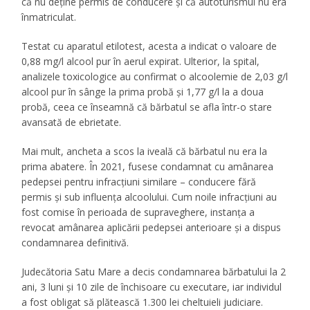
că nu deține permis de conducere și că autoturismul nu era
înmatriculat.
Testat cu aparatul etilotest, acesta a indicat o valoare de
0,88 mg/l alcool pur în aerul expirat. Ulterior, la spital,
analizele toxicologice au confirmat o alcoolemie de 2,03 g/l
alcool pur în sânge la prima probă și 1,77 g/l la a doua
probă, ceea ce înseamnă că bărbatul se afla într-o stare
avansată de ebrietate.
Mai mult, ancheta a scos la iveală că bărbatul nu era la
prima abatere. În 2021, fusese condamnat cu amânarea
pedepsei pentru infracțiuni similare – conducere fără
permis și sub influența alcoolului. Cum noile infracțiuni au
fost comise în perioada de supraveghere, instanța a
revocat amânarea aplicării pedepsei anterioare și a dispus
condamnarea definitivă.
Judecătoria Satu Mare a decis condamnarea bărbatului la 2
ani, 3 luni și 10 zile de închisoare cu executare, iar individul
a fost obligat să plătească 1.300 lei cheltuieli judiciare.