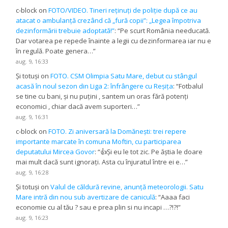
c-block
on
FOTO/VIDEO. Tineri reținuți de poliție după ce au
atacat o ambulanță crezând că „fură copii”: „Legea împotriva
dezinformării trebuie adoptată!”
: “
Pe scurt România needucată.
Dar votarea pe repede înainte a legii cu dezinformarea iar nu e
în regulă. Poate genera…
”
aug. 9, 16:33
Și totuși
on
FOTO. CSM Olimpia Satu Mare, debut cu stângul
acasă în noul sezon din Liga 2: înfrângere cu Reșița
: “
Fotbalul
se tine cu bani, și nu puțini , santem un oras fără potenți
economici , chiar dacă avem suporteri…
”
aug. 9, 16:31
c-block
on
FOTO. Zi aniversară la Domănești: trei repere
importante marcate în comuna Moftin, cu participarea
deputatului Mircea Govor
: “
👍Și eu le tot zic. Pe ăștia le doare
mai mult dacă sunt ignorați. Asta cu înjuratul între ei e…
”
aug. 9, 16:28
Și totuși
on
Valul de căldură revine, anunță meteorologii. Satu
Mare intră din nou sub avertizare de caniculă
: “
Aaaa faci
economie cu al tău ? sau e prea plin si nu incapi …?!?!
”
aug. 9, 16:23