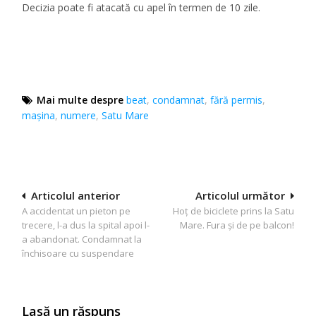
Decizia poate fi atacată cu apel în termen de 10 zile.
Mai multe despre
beat
,
condamnat
,
fără permis
,
mașina
,
numere
,
Satu Mare
Navigare
Articolul anterior
Articolul următor
A accidentat un pieton pe
Hoț de biciclete prins la Satu
în
trecere, l-a dus la spital apoi l-
Mare. Fura și de pe balcon!
articole
a abandonat. Condamnat la
închisoare cu suspendare
Lasă un răspuns