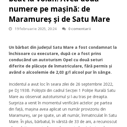
numere pe mașină: de
Maramureș și de Satu Mare
19 februarie 2025, 20:24
0 comentarii
Un bărbat din județul Satu Mare a fost condamnat la
închisoare cu executare, după ce a fost prins
conducând un autoturism Opel cu două seturi
diferite de plăcuțe de înmatriculare, fără permis și
având o alcoolemie de 2,03 g/l alcool pur în sânge.
Incidentul a avut loc în seara zilei de 26 septembrie 2022,
pe DJ 193B. Polițiștii din cadrul Secției 1 Poliție Rurală Satu
Mare au observat autoturismul și l-au tras pe dreapta.
Surpriza a venit în momentul verificării actelor: pe partea
din față, mașina avea aplicat un număr provizoriu din
Maramureș, iar pe spate, un alt număr, înmatriculat în Satu
Mare. În plus, bărbatul, în vârstă de 33 de ani, a recunoscut