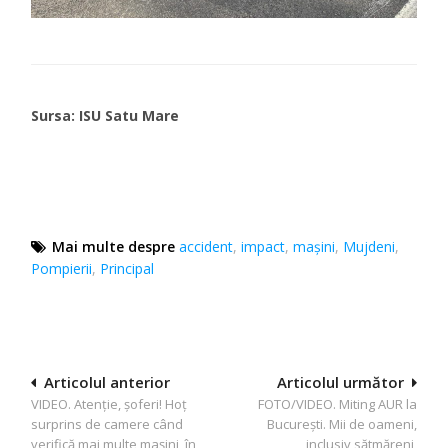
Sursa: ISU Satu Mare
Mai multe despre
accident
,
impact
,
maşini
,
Mujdeni
,
Pompierii
,
Principal
Navigare
Articolul anterior
Articolul următor
VIDEO. Atenție, șoferi! Hoț
FOTO/VIDEO. Miting AUR la
în
surprins de camere când
București. Mii de oameni,
articole
verifică mai multe mașini, în
inclusiv sătmăreni,