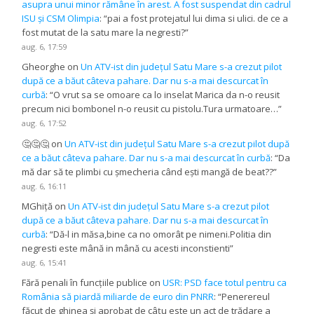
asupra unui minor rămâne în arest. A fost suspendat din cadrul
ISU și CSM Olimpia
: “
pai a fost protejatul lui dima si ulici. de ce a
fost mutat de la satu mare la negresti?
”
aug. 6, 17:59
Gheorghe
on
Un ATV-ist din județul Satu Mare s-a crezut pilot
după ce a băut câteva pahare. Dar nu s-a mai descurcat în
curbă
: “
O vrut sa se omoare ca lo inselat Marica da n-o reusit
precum nici bombonel n-o reusit cu pistolu.Tura urmatoare…
”
aug. 6, 17:52
🤔🤔🤔
on
Un ATV-ist din județul Satu Mare s-a crezut pilot după
ce a băut câteva pahare. Dar nu s-a mai descurcat în curbă
: “
Da
mă dar să te plimbi cu șmecheria când ești mangă de beat??
”
aug. 6, 16:11
MGhiță
on
Un ATV-ist din județul Satu Mare s-a crezut pilot
după ce a băut câteva pahare. Dar nu s-a mai descurcat în
curbă
: “
Dă-l in măsa,bine ca no omorât pe nimeni.Politia din
negresti este mână in mână cu acesti inconstienti
”
aug. 6, 15:41
Fără penali în funcțiile publice
on
USR: PSD face totul pentru ca
România să piardă miliarde de euro din PNRR
: “
Penerereul
făcut de ghinea și aprobat de câțu este un act de trădare a