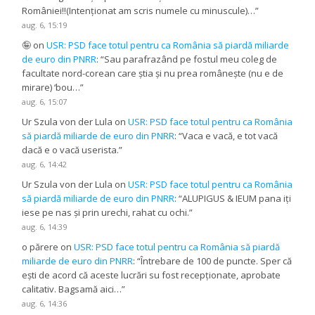
României!!(Intenționat am scris numele cu minuscule)…
”
aug. 6, 15:19
🤪
on
USR: PSD face totul pentru ca România să piardă miliarde
de euro din PNRR
: “
Sau parafrazând pe fostul meu coleg de
facultate nord-corean care știa și nu prea românește (nu e de
mirare) ‘bou…
”
aug. 6, 15:07
Ur Szula von der Lula
on
USR: PSD face totul pentru ca România
să piardă miliarde de euro din PNRR
: “
Vaca e vacă, e tot vacă
dacă e o vacă userista.
”
aug. 6, 14:42
Ur Szula von der Lula
on
USR: PSD face totul pentru ca România
să piardă miliarde de euro din PNRR
: “
ALUPIGUS & IEUM pana iți
iese pe nas și prin urechi, rahat cu ochi.
”
aug. 6, 14:39
o părere
on
USR: PSD face totul pentru ca România să piardă
miliarde de euro din PNRR
: “
Întrebare de 100 de puncte. Sper că
ești de acord că aceste lucrări su fost recepționate, aprobate
calitativ. Bagsamă aici…
”
aug. 6, 14:36