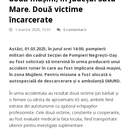
Mare. Două victime
încarcerate
1 martie 2025, 15:51
0 comentarii
Astăzi, 01.03.2025, în jurul orei 14:00, pompierii
militari din cadrul Secției de Pompieri Negrești-Oaș
au fost solicitați să intervină în urma producerii unui
accident rutier în care au fost implicate două mașini,
în zona Mujdeni. Pentru misiune a fost alocată o
autospecială de descarcerare și o ambulanță SMURD.
În urma accidentului au rezultat două victime (un bărbat și
o femeie cu vârsta de aproximativ 65 ani), ambele fiind
extrase din autoturisme cu ajutorul echipajelor
profesioniste. Cele două victime, conștiente și cooperante,
au fost evaluate medical la fața locului, fiind transportate
ulterior pentru investigații suplimentare.