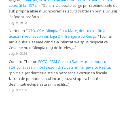
coborât la -137 cm
: “
Da, un râu poate curge prin sedimentele de
sub propria albie (flux hiporeic sau curs subteran prin aluviuni),
lăsând suprafața…
”
aug. 9, 10:42
Norick
on
FOTO. CSM Olimpia Satu Mare, debut cu stângul
acasă în noul sezon din Liga 2: înfrângere cu Reșița
: “
Tocmai
aici e buba! Ceseme când s-a înființat s-a spus răspicat că
Ceseme nu e Olimpia (e și de înțeles,…
”
aug. 9, 08:26
ConstrucThor
on
FOTO. CSM Olimpia Satu Mare, debut cu
stângul acasă în noul sezon din Liga 2: înfrângere cu Reșița
:
“
politia si jandarmeria sta sa pazeasca evaziunea fiscala
facuta de primarie,statul incurajeaza si apara hotia!!!!
desfiintati echipa asta si investiti…
”
aug. 9, 07:58