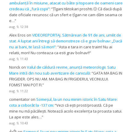
ambulanță în misiune, atacat cu bâte și topoare de oameni care
credeau că ,,fură copii”
: “
Țîgani tiktokari proshti.🤢 Că dacă după
date oficiale recunosc că un sfert e țîgan ne cam dăm seama ce
e…
”
aug. 9, 12:38
Alex Eros
on
VIDEOREPORTAJ. Sătmărean de 91 de ani, umilit de
stat. A luptat ani întregi să demonstreze că e grav bolnav: „Dacă
nu ai bani, te lasă să mori”
: “
Asta e tara in care traim! Nu ai
relatii, mori! Nu conteaza ca esti grav bolnav!!
”
aug. 9, 11:43
Norick
on
Valul de căldură revine, anunță meteorologii. Satu
Mare intră din nou sub avertizare de caniculă
: “
GATA MA BAG IN
FRIGIDER. OPS NU AM. MA BAG IN FRIGIDERUL VECINULUI.
FOMIST MAI POT FI.
”
aug. 9, 11:22
comentator
on
Someșul, la un nou minim istoric în Satu Mare:
cota a coborât la -137 cm
: “
Vezi că ești prost/proastă. Că pe
mine nu mă păcălești. Notează acolo excelența ta proasta satui.
La ape este ales…
”
aug. 9, 10:43
👍👌
on
Someșul, la un nou minim istoric în Satu Mare: cota a