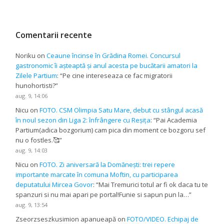
Comentarii recente
Noriku
on
Ceaune încinse în Grădina Romei. Concursul
gastronomic îi așteaptă și anul acesta pe bucătarii amatori la
Zilele Partium
: “
Pe cine intereseaza ce fac migratorii
hunohortisti?
”
aug. 9, 14:06
Nicu
on
FOTO. CSM Olimpia Satu Mare, debut cu stângul acasă
în noul sezon din Liga 2: înfrângere cu Reșița
: “
Pai Academia
Partium(adica bozgorium) cam pica din moment ce bozgoru sef
nu o fostles.🥰
”
aug. 9, 14:03
Nicu
on
FOTO. Zi aniversară la Domănești: trei repere
importante marcate în comuna Moftin, cu participarea
deputatului Mircea Govor
: “
Mai Tremurici totul ar fi ok daca tu te
spanzuri si nu mai apari pe portal!Funie si sapun pun la…
”
aug. 9, 13:54
Zseorzseszkusimion apanueapă
on
FOTO/VIDEO. Echipaj de