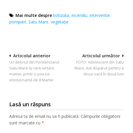
Mai multe despre
botizului
,
incendiu
,
interventie
,
pompieri
,
Satu Mare
,
vegetație
Navigare
Articolul anterior
Articolul următor
Un deținut din Penitenciarul
FOTO. Adolescent din Satu
în
Satu Mare își cere iertare
Mare, dat dispărut pentru a
articole
mamei, printr-o poezie
doua oară în două luni
emoționantă de 8 Martie
Lasă un răspuns
Adresa ta de email nu va fi publicată.
Câmpurile obligatorii
sunt marcate cu
*