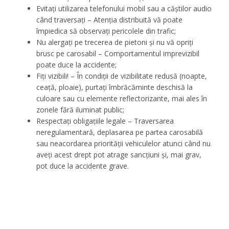
Evitați utilizarea telefonului mobil sau a căștilor audio
când traversați – Atenția distribuită vă poate
împiedica să observați pericolele din trafic;
Nu alergați pe trecerea de pietoni și nu vă opriți
brusc pe carosabil – Comportamentul imprevizibil
poate duce la accidente;
Fiți vizibili! – În condiții de vizibilitate redusă (noapte,
ceață, ploaie), purtați îmbrăcăminte deschisă la
culoare sau cu elemente reflectorizante, mai ales în
zonele fără iluminat public;
Respectați obligațiile legale – Traversarea
neregulamentară, deplasarea pe partea carosabilă
sau neacordarea priorității vehiculelor atunci când nu
aveți acest drept pot atrage sancțiuni și, mai grav,
pot duce la accidente grave.