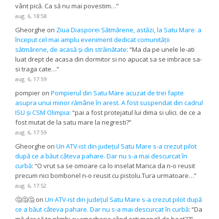
vânt pică. Ca să nu mai povestim…
”
aug. 6, 18:58
Gheorghe
on
Ziua Diasporei Sătmărene, astăzi, la Satu Mare: a
început cel mai amplu eveniment dedicat comunității
sătmărene, de acasă și din străinătate
: “
Ma da pe unele le-ati
luat drept de acasa din dormitor si no apucat sa se imbrace sa-
si traga cate…
”
aug. 6, 17:59
pompier
on
Pompierul din Satu Mare acuzat de trei fapte
asupra unui minor rămâne în arest. A fost suspendat din cadrul
ISU și CSM Olimpia
: “
pai a fost protejatul lui dima si ulici. de ce a
fost mutat de la satu mare la negresti?
”
aug. 6, 17:59
Gheorghe
on
Un ATV-ist din județul Satu Mare s-a crezut pilot
după ce a băut câteva pahare. Dar nu s-a mai descurcat în
curbă
: “
O vrut sa se omoare ca lo inselat Marica da n-o reusit
precum nici bombonel n-o reusit cu pistolu.Tura urmatoare…
”
aug. 6, 17:52
🤔🤔🤔
on
Un ATV-ist din județul Satu Mare s-a crezut pilot după
ce a băut câteva pahare. Dar nu s-a mai descurcat în curbă
: “
Da