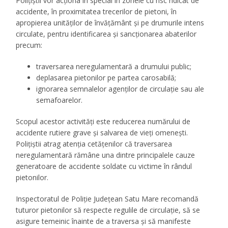
Polițiștii vor acționa în special în zonele cu risc ridicat de
accidente, în proximitatea trecerilor de pietoni, în
apropierea unităților de învățământ și pe drumurile intens
circulate, pentru identificarea și sancționarea abaterilor
precum:
traversarea neregulamentară a drumului public;
deplasarea pietonilor pe partea carosabilă;
ignorarea semnalelor agenților de circulație sau ale
semafoarelor.
Scopul acestor activități este reducerea numărului de
accidente rutiere grave și salvarea de vieți omenești.
Polițiștii atrag atenția cetățenilor că traversarea
neregulamentară rămâne una dintre principalele cauze
generatoare de accidente soldate cu victime în rândul
pietonilor.
Inspectoratul de Poliție Județean Satu Mare recomandă
tuturor pietonilor să respecte regulile de circulație, să se
asigure temeinic înainte de a traversa și să manifeste