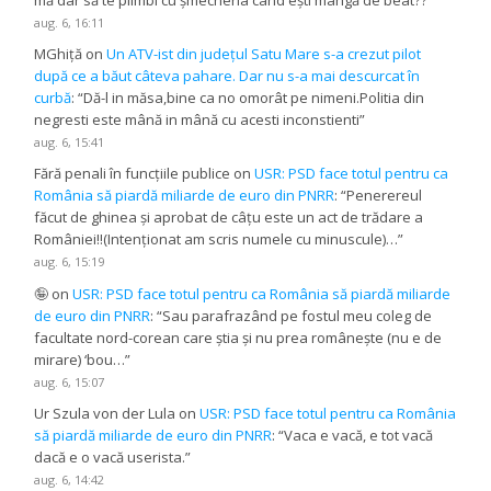
mă dar să te plimbi cu șmecheria când ești mangă de beat??
”
aug. 6, 16:11
MGhiță
on
Un ATV-ist din județul Satu Mare s-a crezut pilot
după ce a băut câteva pahare. Dar nu s-a mai descurcat în
curbă
: “
Dă-l in măsa,bine ca no omorât pe nimeni.Politia din
negresti este mână in mână cu acesti inconstienti
”
aug. 6, 15:41
Fără penali în funcțiile publice
on
USR: PSD face totul pentru ca
România să piardă miliarde de euro din PNRR
: “
Penerereul
făcut de ghinea și aprobat de câțu este un act de trădare a
României!!(Intenționat am scris numele cu minuscule)…
”
aug. 6, 15:19
🤪
on
USR: PSD face totul pentru ca România să piardă miliarde
de euro din PNRR
: “
Sau parafrazând pe fostul meu coleg de
facultate nord-corean care știa și nu prea românește (nu e de
mirare) ‘bou…
”
aug. 6, 15:07
Ur Szula von der Lula
on
USR: PSD face totul pentru ca România
să piardă miliarde de euro din PNRR
: “
Vaca e vacă, e tot vacă
dacă e o vacă userista.
”
aug. 6, 14:42