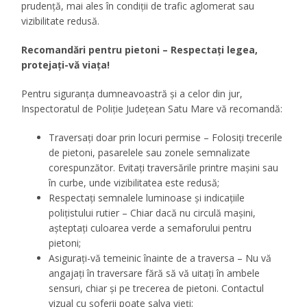
prudență, mai ales în condiții de trafic aglomerat sau
vizibilitate redusă.
Recomandări pentru pietoni – Respectați legea,
protejați-vă viața!
Pentru siguranța dumneavoastră și a celor din jur,
Inspectoratul de Poliție Județean Satu Mare vă recomandă:
Traversați doar prin locuri permise – Folosiți trecerile
de pietoni, pasarelele sau zonele semnalizate
corespunzător. Evitați traversările printre mașini sau
în curbe, unde vizibilitatea este redusă;
Respectați semnalele luminoase și indicațiile
polițistului rutier – Chiar dacă nu circulă mașini,
așteptați culoarea verde a semaforului pentru
pietoni;
Asigurați-vă temeinic înainte de a traversa – Nu vă
angajați în traversare fără să vă uitați în ambele
sensuri, chiar și pe trecerea de pietoni. Contactul
vizual cu șoferii poate salva vieți;