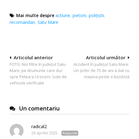
Mai multe despre
actiune
,
pietoni
,
poliţiştii
,
recomandari
,
Satu Mare
Navigare
Articolul anterior
Articolul următor
FOTO. Noi filtre în județul Satu
Accident în județul Satu Mare.
în
Mare, pe drumurile care duc
Un șofer de 73 de ani a dat cu
articole
spre Petea și Urziceni. Sute de
mașina peste o biciclistă
vehicule verificate
Un comentariu
radical2
26 aprilie 2025
Răspunde