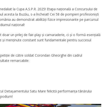
daliat la Cupa A.S.P.R. 2025! Etapa națională a Concursului de
ul acesta la Buzău, s-a încheiat! Cei 58 de pompieri profesioniști
România au demonstrat abilități fizice impresionante pe parcursul
diumul național!
 doar un prilej de fair-play și camaraderie, ci și o formă esențială
ltate și menținute constant sunt fundamentale pentru succesul
petiţie de către soldat Corondan Gheorghe din cadrul
ultate remarcabile:
ul Detașamentului Satu Mare felicită performanța tânărului
e podium!