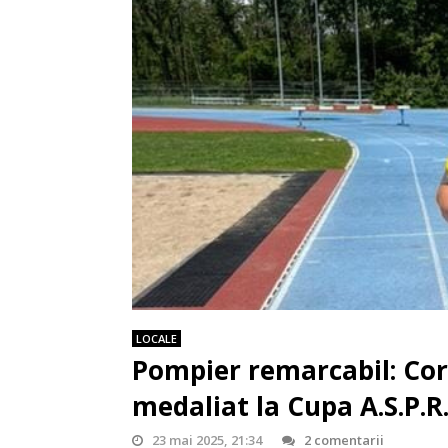
LOCALE
Pompier remarcabil: Co
medaliat la Cupa A.S.P.R.
23 mai 2025, 21:34
2 comentarii