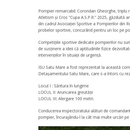
Pompier remarcabil: Corondan Gheorghe, triplu me
Atletism și Cros “Cupa A.S.P.R.” 2025, găzduită an
din cadrul Asociației Sportive a Pompierilor din 
probelor sportive, concurând pentru un loc pe po
Competițiile sportive dedicate pompierilor nu sunt
de susținere a ideii că aptitudinile fizice dezvo
intervențiilor în situații de urgență.
ISU Satu Mare a fost reprezentat la această com
Detașamentului Satu Mare, care s-a întors cu rez
Locul I : Săritura în lungime
LOCUL II: Aruncarea greutății
LOCUL III: Alergare 100 metri.
Conducerea inspectoratului alături de comandant
pompier, încurajându-l la cât mai multe urcări p