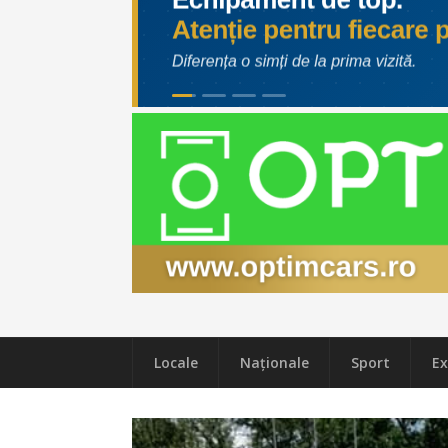
Locale
Naţionale
Sport
Ex