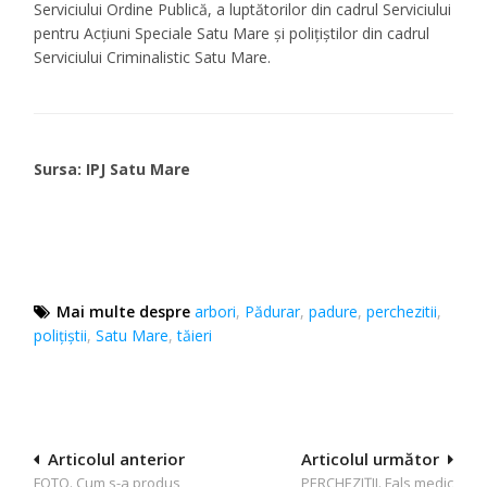
Serviciului Ordine Publică, a luptătorilor din cadrul Serviciului
pentru Acțiuni Speciale Satu Mare și polițiștilor din cadrul
Serviciului Criminalistic Satu Mare.
Sursa: IPJ Satu Mare
Mai multe despre
arbori
,
Pădurar
,
padure
,
perchezitii
,
poliţiştii
,
Satu Mare
,
tăieri
Navigare
Articolul anterior
Articolul următor
FOTO. Cum s-a produs
PERCHEZIȚII. Fals medic