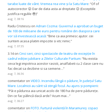
tarabe luate de vânt. Vremea rea vine și la Satu Mare
: “
Of of
autocorector 😛 Dar de data asta ai dreptate 😉 (Exceptiile
justifica regulile 😎)
”
aug. 7, 08:16
Radu Cristescu
on
Adrian Cozma: Guvernul a aprobat un buget
de 100 de milioane de euro pentru românii din diaspora care
vor să investească acasă
: “
Bine ca aia primesc ajutor. cei
suntem acasa platim impozite si etc nimic.
”
aug. 7, 07:35
3.14
on
Cinci seri, cinci spectacole de teatru de excepție în
cadrul ediției jubiliare a Zilelor Culturale Partium
: “
Nu exista
ceva legi impotriva acestor rasisti, analfabeti cu 2 clase care nu
fac decat sa dezbine si sa semene…
”
aug. 7, 06:36
comentator
on
VIDEO. Incendiu lângă o pădure, în județul Satu
Mare. Localnicii au sărit să stingă focul. Au ajuns și pompierii
:
“
Păi e pădurea aia unicat acolo de 180 ha de pere pădurețe.
Din ce fac pălincă dacă arde? Acum mai…
”
aug. 7, 06:27
comentator
on
FOTO. Furtună violentă în Maramureș: copaci