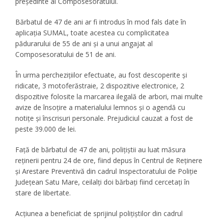
președinte al Composesoratului.
Bărbatul de 47 de ani ar fi introdus în mod fals date în
aplicația SUMAL, toate acestea cu complicitatea
pădurarului de 55 de ani și a unui angajat al
Composesoratului de 51 de ani.
În urma perchezițiilor efectuate, au fost descoperite și
ridicate, 3 motoferăstraie, 2 dispozitive electronice, 2
dispozitive folosite la marcarea ilegală de arbori, mai multe
avize de însoțire a materialului lemnos și o agendă cu
notițe și înscrisuri personale. Prejudiciul cauzat a fost de
peste 39.000 de lei.
Față de bărbatul de 47 de ani, polițiștii au luat măsura
reținerii pentru 24 de ore, fiind depus în Centrul de Reținere
și Arestare Preventivă din cadrul Inspectoratului de Poliție
Județean Satu Mare, ceilalți doi bărbați fiind cercetați în
stare de libertate.
Acțiunea a beneficiat de sprijinul polițiștilor din cadrul