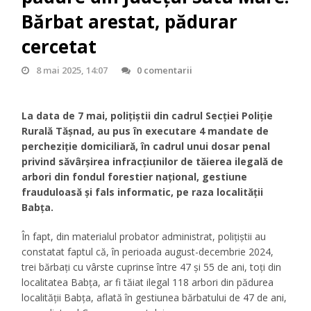
Bărbat arestat, pădurar
cercetat
8 mai 2025, 14:07
0 comentarii
La data de 7 mai, polițiștii din cadrul Secției Poliție
Rurală Tășnad, au pus în executare 4 mandate de
percheziție domiciliară, în cadrul unui dosar penal
privind săvârșirea infracțiunilor de tăierea ilegală de
arbori din fondul forestier național, gestiune
frauduloasă și fals informatic, pe raza localității
Babța.
În fapt, din materialul probator administrat, polițiștii au
constatat faptul că, în perioada august-decembrie 2024,
trei bărbați cu vârste cuprinse între 47 și 55 de ani, toți din
localitatea Babța, ar fi tăiat ilegal 118 arbori din pădurea
localității Babța, aflată în gestiunea bărbatului de 47 de ani,