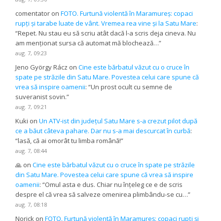
comentator
on
FOTO. Furtună violentă în Maramureș: copaci
rupți și tarabe luate de vânt. Vremea rea vine și la Satu Mare
:
“
Repet. Nu stau eu să scriu atât dacă l-a scris deja cineva. Nu
am menționat sursa că automat mă blochează…
”
aug. 7, 09:23
Jeno György Rácz
on
Cine este bărbatul văzut cu o cruce în
spate pe străzile din Satu Mare. Povestea celui care spune că
vrea să inspire oamenii
: “
Un prost ocult cu semne de
suveranist sovin.
”
aug. 7, 09:21
Kuki
on
Un ATV-ist din județul Satu Mare s-a crezut pilot după
ce a băut câteva pahare. Dar nu s-a mai descurcat în curbă
:
“
lasă, că ai omorât tu limba română!
”
aug. 7, 08:44
🙏
on
Cine este bărbatul văzut cu o cruce în spate pe străzile
din Satu Mare. Povestea celui care spune că vrea să inspire
oamenii
: “
Omul asta e dus. Chiar nu înțeleg ce e de scris
despre el că vrea să salveze omenirea plimbându-se cu…
”
aug. 7, 08:18
Norick
on
FOTO. Furtună violentă în Maramureș: copaci rupți și