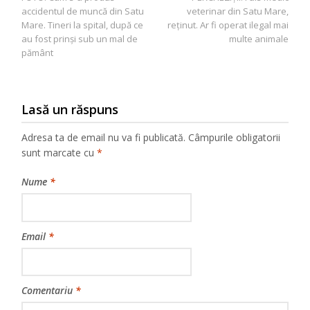
în
accidentul de muncă din Satu
veterinar din Satu Mare,
articole
Mare. Tineri la spital, după ce
reținut. Ar fi operat ilegal mai
au fost prinși sub un mal de
multe animale
pământ
Lasă un răspuns
Adresa ta de email nu va fi publicată.
Câmpurile obligatorii
sunt marcate cu
*
Nume
*
Email
*
Comentariu
*