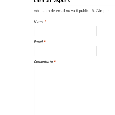
Lasă un răspuns
Adresa ta de email nu va fi publicată.
Câmpurile o
Nume
*
Email
*
Comentariu
*