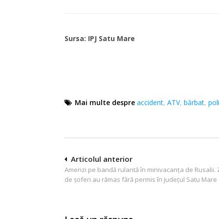
Sursa: IPJ Satu Mare
Mai multe despre
accident
,
ATV
,
bărbat
,
poli
Navigare
Articolul anterior
Amenzi pe bandă rulantă în minivacanța de Rusalii. 
în
de șoferi au rămas fără permis în județul Satu Mare
articole