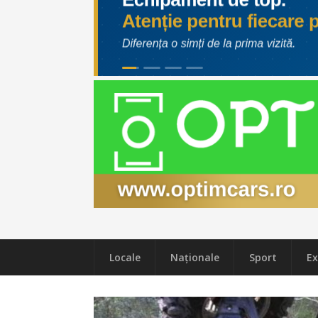
Locale
Naţionale
Sport
Ex