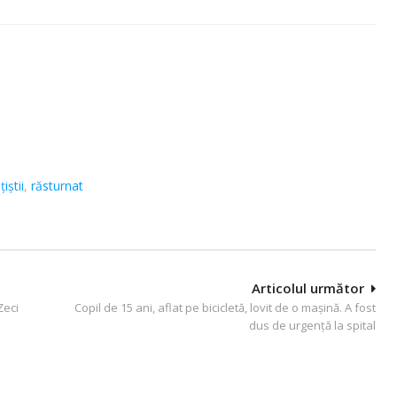
ţiştii
,
răsturnat
Articolul următor
Zeci
Copil de 15 ani, aflat pe bicicletă, lovit de o mașină. A fost
dus de urgență la spital