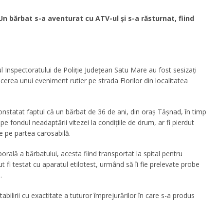
Un bărbat s-a aventurat cu ATV-ul și s-a răsturnat, fiind
drul Inspectoratului de Poliție Județean Satu Mare au fost sesizați
ucerea unui eveniment rutier pe strada Florilor din localitatea
u constatat faptul că un bărbat de 36 de ani, din oraș Tășnad, în timp
e fondul neadaptării vitezei la condițiile de drum, ar fi pierdut
e pe partea carosabilă.
rală a bărbatului, acesta fiind transportat la spital pentru
t fi testat cu aparatul etilotest, urmând să îi fie prelevate probe
.
abilirii cu exactitate a tuturor împrejurărilor în care s-a produs