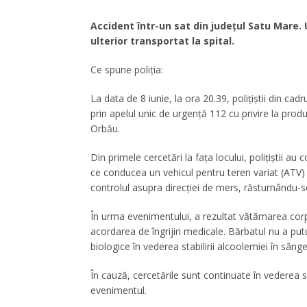
Accident într-un sat din județul Satu Mare. 
ulterior transportat la spital.
Ce spune poliția:
La data de 8 iunie, la ora 20.39, polițiștii din ca
prin apelul unic de urgență 112 cu privire la prod
Orbău.
Din primele cercetări la fața locului, polițiștii a
ce conducea un vehicul pentru teren variat (ATV) p
controlul asupra direcției de mers, răsturnându-s
În urma evenimentului, a rezultat vătămarea corpo
acordarea de îngrijiri medicale. Bărbatul nu a putu
biologice în vederea stabilirii alcoolemiei în sânge
În cauză, cercetările sunt continuate în vederea st
evenimentul.