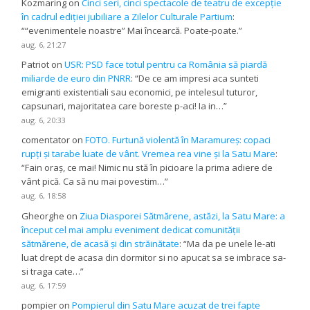
Kozmaring
on
Cinci seri, cinci spectacole de teatru de excepție
în cadrul ediției jubiliare a Zilelor Culturale Partium
:
“
“evenimentele noastre” Mai încearcă. Poate-poate.
”
aug. 6, 21:27
Patriot
on
USR: PSD face totul pentru ca România să piardă
miliarde de euro din PNRR
: “
De ce am impresi aca sunteti
emigranti existentiali sau economici, pe intelesul tuturor,
capsunari, majoritatea care boreste p-aci! Ia in…
”
aug. 6, 20:33
comentator
on
FOTO. Furtună violentă în Maramureș: copaci
rupți și tarabe luate de vânt. Vremea rea vine și la Satu Mare
:
“
Fain oraș, ce mai! Nimic nu stă în picioare la prima adiere de
vânt pică. Ca să nu mai povestim…
”
aug. 6, 18:58
Gheorghe
on
Ziua Diasporei Sătmărene, astăzi, la Satu Mare: a
început cel mai amplu eveniment dedicat comunității
sătmărene, de acasă și din străinătate
: “
Ma da pe unele le-ati
luat drept de acasa din dormitor si no apucat sa se imbrace sa-
si traga cate…
”
aug. 6, 17:59
pompier
on
Pompierul din Satu Mare acuzat de trei fapte