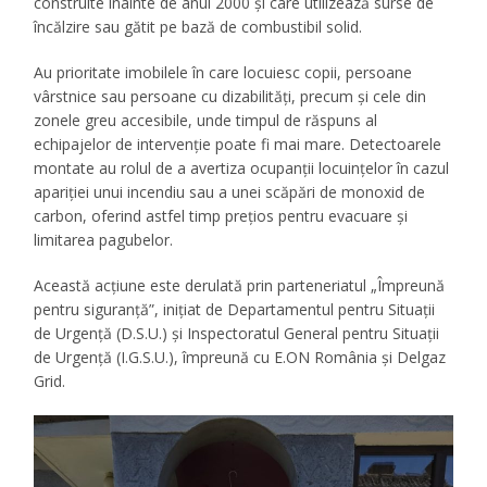
construite înainte de anul 2000 și care utilizează surse de
încălzire sau gătit pe bază de combustibil solid.
Au prioritate imobilele în care locuiesc copii, persoane
vârstnice sau persoane cu dizabilități, precum și cele din
zonele greu accesibile, unde timpul de răspuns al
echipajelor de intervenție poate fi mai mare. Detectoarele
montate au rolul de a avertiza ocupanții locuințelor în cazul
apariției unui incendiu sau a unei scăpări de monoxid de
carbon, oferind astfel timp prețios pentru evacuare și
limitarea pagubelor.
Această acțiune este derulată prin parteneriatul „Împreună
pentru siguranță”, inițiat de Departamentul pentru Situații
de Urgență (D.S.U.) și Inspectoratul General pentru Situații
de Urgență (I.G.S.U.), împreună cu E.ON România și Delgaz
Grid.