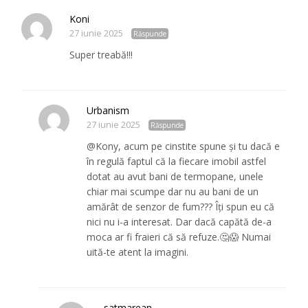
Koni
27 iunie 2025
Răspunde
Super treabă!!!
Urbanism
27 iunie 2025
Răspunde
@Kony, acum pe cinstite spune și tu dacă e
în regulă faptul că la fiecare imobil astfel
dotat au avut bani de termopane, unele
chiar mai scumpe dar nu au bani de un
amărât de senzor de fum??? Îți spun eu că
nici nu i-a interesat. Dar dacă capătă de-a
moca ar fi fraieri că să refuze.🤔😱 Numai
uită-te atent la imagini.
satmarean