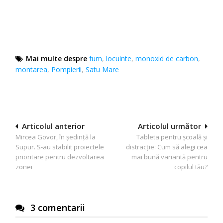
Mai multe despre
fum
,
locuinte
,
monoxid de carbon
,
montarea
,
Pompierii
,
Satu Mare
Navigare
Articolul anterior
Articolul următor
Mircea Govor, în ședință la
Tableta pentru școală și
în
Supur. S-au stabilit proiectele
distracție: Cum să alegi cea
articole
prioritare pentru dezvoltarea
mai bună variantă pentru
zonei
copilul tău?
3 comentarii