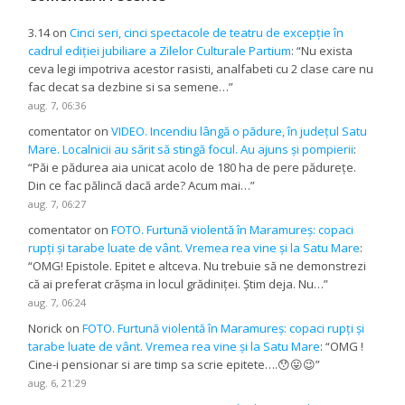
3.14
on
Cinci seri, cinci spectacole de teatru de excepție în
cadrul ediției jubiliare a Zilelor Culturale Partium
: “
Nu exista
ceva legi impotriva acestor rasisti, analfabeti cu 2 clase care nu
fac decat sa dezbine si sa semene…
”
aug. 7, 06:36
comentator
on
VIDEO. Incendiu lângă o pădure, în județul Satu
Mare. Localnicii au sărit să stingă focul. Au ajuns și pompierii
:
“
Păi e pădurea aia unicat acolo de 180 ha de pere pădurețe.
Din ce fac pălincă dacă arde? Acum mai…
”
aug. 7, 06:27
comentator
on
FOTO. Furtună violentă în Maramureș: copaci
rupți și tarabe luate de vânt. Vremea rea vine și la Satu Mare
:
“
OMG! Epistole. Epitet e altceva. Nu trebuie să ne demonstrezi
că ai preferat crășma in locul grădiniței. Știm deja. Nu…
”
aug. 7, 06:24
Norick
on
FOTO. Furtună violentă în Maramureș: copaci rupți și
tarabe luate de vânt. Vremea rea vine și la Satu Mare
: “
OMG !
Cine-i pensionar si are timp sa scrie epitete….😯😛😉
”
aug. 6, 21:29