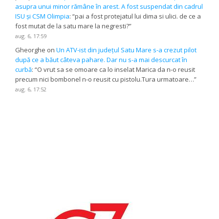
asupra unui minor rămâne în arest. A fost suspendat din cadrul
ISU și CSM Olimpia
: “
pai a fost protejatul lui dima si ulici. de ce a
fost mutat de la satu mare la negresti?
”
aug. 6, 17:59
Gheorghe
on
Un ATV-ist din județul Satu Mare s-a crezut pilot
după ce a băut câteva pahare. Dar nu s-a mai descurcat în
curbă
: “
O vrut sa se omoare ca lo inselat Marica da n-o reusit
precum nici bombonel n-o reusit cu pistolu.Tura urmatoare…
”
aug. 6, 17:52